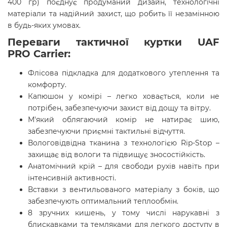
400 гр) поєднує продуманий дизайн, технологічні
матеріали та надійний захист, що робить її незамінною
в будь-яких умовах.
Переваги тактичної куртки UAF
PRO Carrier
:
Флісова підкладка для додаткового утеплення та
комфорту.
Капюшон у комірі – легко ховається, коли не
потрібен, забезпечуючи захист від дощу та вітру.
М'який облягаючий комір не натирає шию,
забезпечуючи приємні тактильні відчуття.
Вологовідвідна тканина з технологією Rip-Stop –
захищає від вологи та підвищує зносостійкість.
Анатомічний крій – для свободи рухів навіть при
інтенсивній активності.
Вставки з вентильованого матеріалу з боків, що
забезпечують оптимальний теплообмін.
8 зручних кишень, у тому числі нарукавні з
блискавками та темляками для легкого доступу в