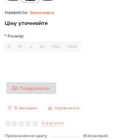
Закінчився
Ціну уточнюйте
* Розмір:
S
M
L
XL
XXL
XXXL
Повідомити
В закладки
порівняння
0 відгуків
Призначення одягу
Військовий,