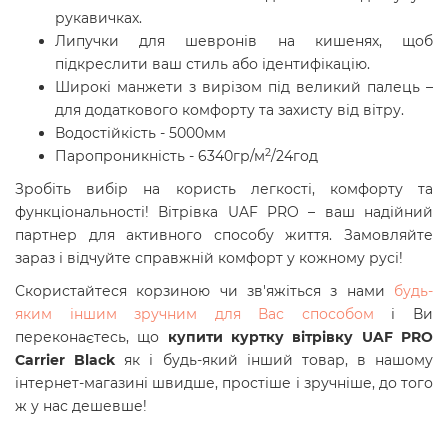
рукавичках.
Липучки для шевронів на кишенях, щоб
підкреслити ваш стиль або ідентифікацію.
Широкі манжети з вирізом під великий палець –
для додаткового комфорту та захисту від вітру.
Водостійкість - 5000мм
2
Паропроникність - 6340гр/м
/24год
Зробіть вибір на користь легкості, комфорту та
функціональності! Вітрівка UAF PRO – ваш надійний
партнер для активного способу життя. Замовляйте
зараз і відчуйте справжній комфорт у кожному русі!
Скористайтеся корзиною чи зв'яжіться з нами
будь-
яким іншим зручним для Вас способом
і Ви
переконаєтесь, що
купити куртку
вітрівку UAF PRO
Carrier Black
як і будь-який інший товар, в нашому
інтернет-магазині швидше, простіше і зручніше, до того
ж у нас дешевше!