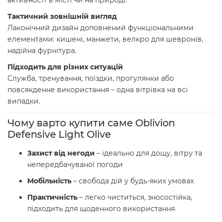
активності в місті чи на природі.
Тактичний зовнішній вигляд
Лаконічний дизайн доповнений функціональними
елементами: кишені, манжети, велкро для шевронів,
надійна фурнітура.
Підходить для різних ситуацій
Служба, тренування, поїздки, прогулянки або
повсякденне використання – одна вітрівка на всі
випадки.
Чому варто купити саме Oblivion
Defensive Light Olive
Захист від негоди
– ідеально для дощу, вітру та
непередбачуваної погоди
Мобільність
– свобода дій у будь-яких умовах
Практичність
– легко чиститься, зносостійка,
підходить для щоденного використання