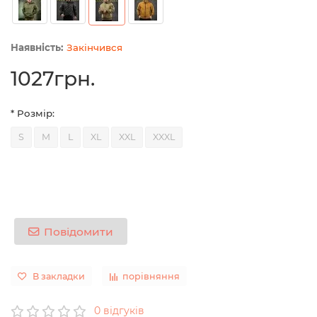
Закінчився
1027грн.
* Розмір:
S
M
L
XL
XXL
XXXL
Повідомити
В закладки
порівняння
0 відгуків