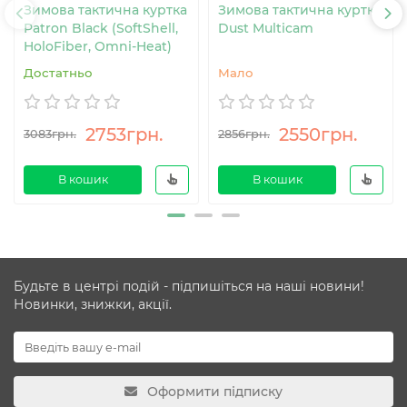
Зимова тактична куртка
Зимова тактична куртка
Patron Black (SoftShell,
Dust Multicam
HoloFiber, Omni-Heat)
Достатньо
Мало
2753грн.
2550грн.
3083грн.
2856грн.
В кошик
В кошик
Будьте в центрі подій - підпишіться на наші новини!
Новинки, знижки, акції.
Оформити підписку