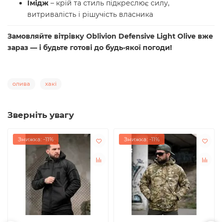
Імідж
– крій та стиль підкреслює силу,
витривалість і рішучість власника
Замовляйте вітрівку Oblivion Defensive Light Olive вже
зараз — і будьте готові до будь-якої погоди!
олива
хакі
Зверніть увагу
Знижка: -11%
Знижка: -11%