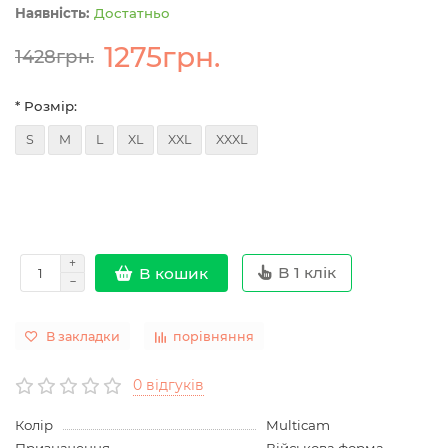
Достатньо
1275грн.
1428грн.
* Розмір:
S
M
L
XL
XXL
XXXL
В 1 клік
В кошик
В закладки
порівняння
0 відгуків
Колір
Multicam