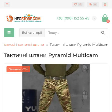
0
0
+38 (098) 152 55 45
0
Всі категорії
Військові і тактичні штани
Тактичні штани Pyramid Multicam
Тактичні штани Pyramid Multicam
Знижка: -11%