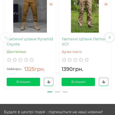
Тактичні штани Pyramid
Тактичні Штани Легіон
Coyote
ЗСУ
Достатньо
Дуже мало
1325грн.
1390грн.
1484грн.
В кошик
В кошик
Будьте в центрі подій - підпишіться на наші новини!