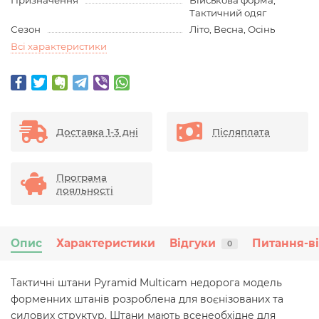
Призначення
Військова форма,
Тактичний одяг
Сезон
Літо, Весна, Осінь
Всі характеристики
Доставка 1-3 дні
Післяплата
Програма
лояльності
Опис
Характеристики
Відгуки
Питання-в
0
Тактичні штани Pyramid Multicam недорога модель
форменних штанів розроблена для воєнізованих та
силових структур. Штани мають всенеобхідне для