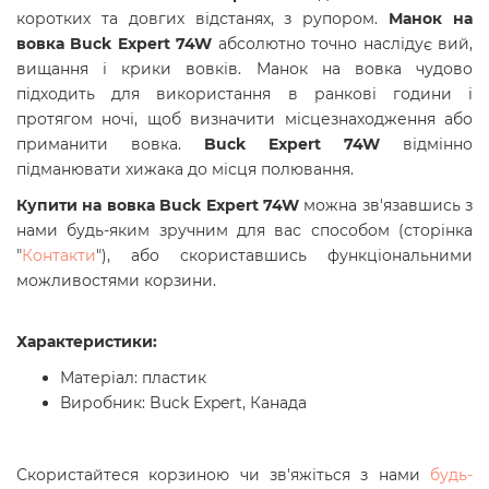
коротких та довгих відстанях, з рупором.
Манок на
вовка Buck Expert 74W
абсолютно точно наслідує вий,
вищання і крики вовків. Манок на вовка чудово
підходить для використання в ранкові години і
протягом ночі, щоб визначити місцезнаходження або
приманити вовка.
Buck Expert 74W
відмінно
підманювати хижака до місця полювання.
Купити
на вовка Buck Expert 74W
можна зв'язавшись з
нами будь-яким зручним для вас способом
(сторінка
"
Контакти
"),
або скориставшись функціональними
можливостями корзини.
Характеристики:
Матеріал: пластик
Виробник: Buck Expert, Канада
Скористайтеся корзиною чи зв'яжіться з нами
будь-