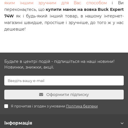
яким іншим зручним для Вас способом
і Ви
переконаєтесь, що
купити манок
на
вовка Buck Expert
74W
як і будь-який інший товар, в нашому інтернет-
магазині швидше, простіше і зручніше, до того ж у нас
дешевше!
Будьте в центрі подій - підпишіться на наші новини!
Новинки, знижки, акції.
Оформити підписку
Я прочитав і згоден з умовами
Політика безпеки
Інформація