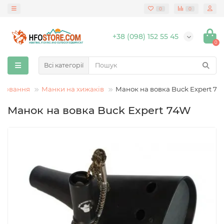
0
0
+38 (098) 152 55 45
0
Всі категорії
олювання
Манки на хижаків
Манок на вовка Buck Expert 7
Манок на вовка Buck Expert 74W