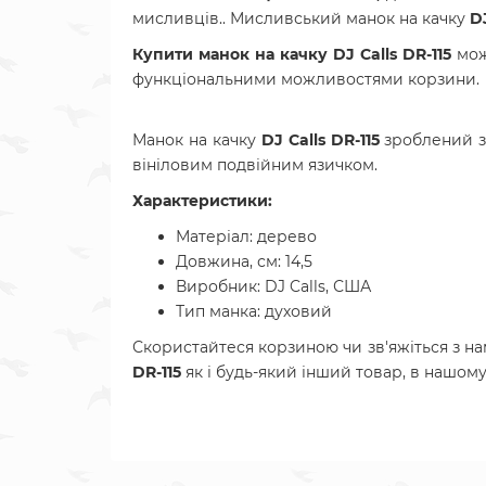
мисливців.. Мисливський манок на качку
D
Купити манок на качку
DJ Calls
DR-115
мож
функціональними можливостями корзини.
Манок на качку
DJ Calls
DR-115
зроблений з
вініловим подвійним язичком.
Характеристики:
Матеріал: дерево
Довжина, см: 14,5
Виробник: DJ Calls, США
Тип манка: духовий
Скористайтеся корзиною чи зв'яжіться з н
DR-115
як і будь-який інший товар, в нашому