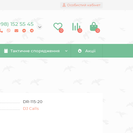
Особистий кабінет
098) 152 55 45
0
0
0
Тактичне спорядження
Акції
DR-115-20
DJ Calls