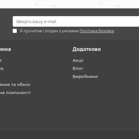
Я прочитав і згоден з умовами
Політика безпеки
имка
Додатково
я
Акції
ка
Блог
Виробники
ення та обмін
ма лояльності