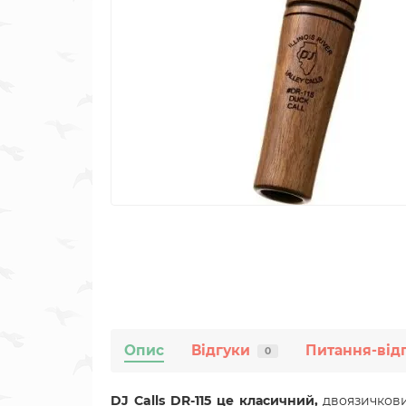
Опис
Відгуки
Питання-від
0
DJ Calls
DR-115
це класичний,
двоязичкови