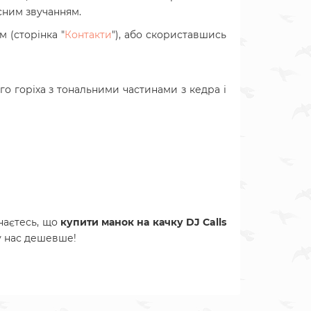
сним звучанням.
ом
(сторінка "
Контакти
"),
або скориставшись
о горіха з тональними частинами з кедра і
наєтесь, що
купити
м
анок на качку DJ Calls
 у нас дешевше!