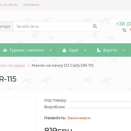
 та обмін
Контакти
+38 (
егорії
Туризм і кемпінг
Одяг
Взуття
ки на качку
Манок на качку DJ Calls DR-115
R-115
Код товару:
Виробник:
Закінчився
819грн.