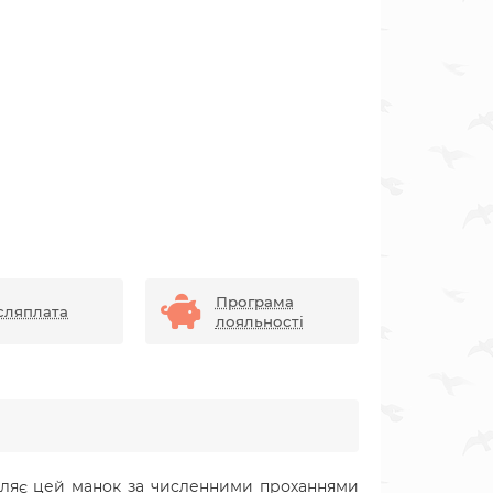
Програма
сляплата
лояльності
овляє цей манок за численними проханнями