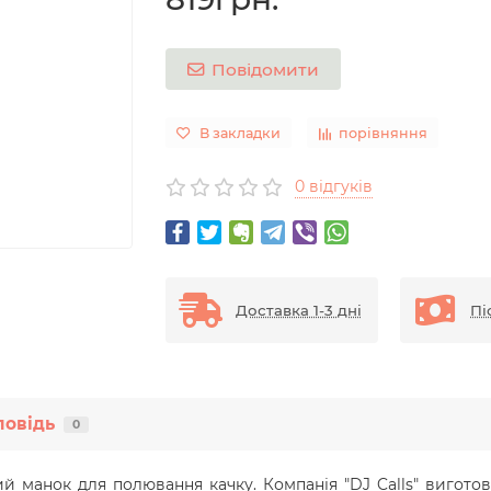
Повідомити
В закладки
порівняння
0 відгуків
Доставка 1-3 дні
Пі
повідь
0
й манок для полювання качку. Компанія "DJ Calls" вигот