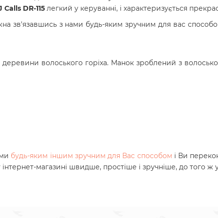
J Calls
DR-115
легкий у керуванні, і характеризується прекра
на зв'язавшись з нами будь-яким зручним для вас способ
 деревини волоського горіха.
Манок зроблений з волоськог
ами
будь-яким іншим зручним для Вас способом
і Ви переко
 інтернет-магазині швидше, простіше і зручніше, до того ж