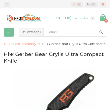
0
0
+38 (098) 152 55 45
0
Всі категорії
Ножі для самозахисту
Ніж Gerber Bear Grylls Ultra Compact Kni
Ніж Gerber Bear Grylls Ultra Compact
Knife