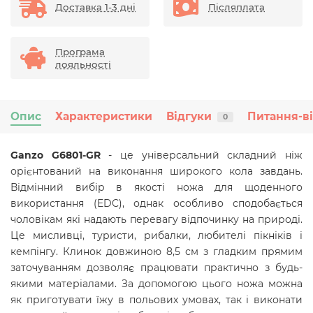
Доставка 1-3 дні
Післяплата
Програма
лояльності
Опис
Характеристики
Відгуки
Питання-в
0
Ganzo G6801-GR
- це універсальний складний ніж
орієнтований на виконання широкого кола завдань.
Відмінний вибір в якості ножа для щоденного
використання (EDC), однак особливо сподобається
чоловікам які надають перевагу відпочинку на природі.
Це мисливці, туристи, рибалки, любителі пікніків і
кемпінгу. Клинок довжиною 8,5 см з гладким прямим
заточуванням дозволяє працювати практично з будь-
якими матеріалами. За допомогою цього ножа можна
як приготувати їжу в польових умовах, так і виконати