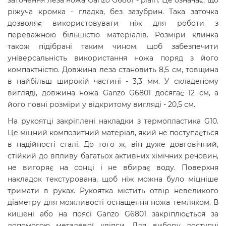
заточення леза ножа Ganzo G6801 - plain. Це означає, що
ріжуча кромка - гладка, без зазубрин. Така заточка
дозволяє використовувати ніж для роботи з
переважною більшістю матеріалів. Розміри клинка
також підібрані таким чином, щоб забезпечити
універсальність використання ножа поряд з його
компактністю. Довжина леза становить 8,5 см, товщина
в найбільш широкій частині - 3,3 мм. У складеному
вигляді, довжина ножа Ganzo G6801 досягає 12 см, а
його повні розміри у відкритому вигляді - 20,5 см.
На рукоятці закріплені накладки з термопластика G10.
Це міцний композитний матеріал, який не поступається
в надійності сталі. До того ж, він дуже довговічний,
стійкий до впливу багатьох активних хімічних речовин,
не вигоряє на сонці і не вбирає воду. Поверхня
накладок текстурована, щоб ніж можна було міцніше
тримати в руках. Рукоятка містить отвір невеликого
діаметру для можливості оснащення ножа темляком. В
кишені або на поясі Ganzo G6801 закріплюється за
допомогою металевої кліпси. Для вибору доступні