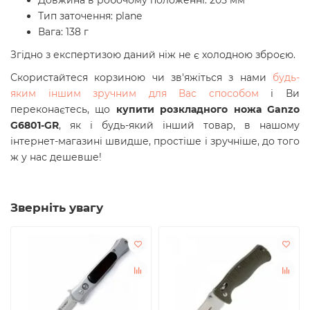
Довжина в робочому положенні: 205 мм
Тип заточення: plane
Вага: 138 г
Згідно з експертизою даний ніж не є холодною зброєю.
Скористайтеся корзиною чи зв'яжіться з нами
будь-
яким іншим зручним для Вас способом
і Ви
переконаєтесь, що
купити
р
озкладного ножа Ganzo
G6801-GR
, як і будь-який інший товар, в нашому
інтернет-магазині швидше, простіше і зручніше, до того
ж у нас дешевше!
Зверніть увагу