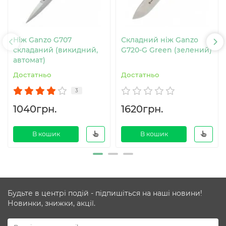
Ніж Ganzo G707
Складний ніж Ganzo
складаний (викидний,
G720-G Green (зелений)
автомат)
Достатньо
Достатньо
3
1040грн.
1620грн.
В кошик
В кошик
Будьте в центрі подій - підпишіться на наші новини!
Новинки, знижки, акції.