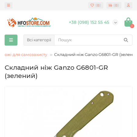
0
0
+38 (098) 152 55 45
0
Всі категорії
Ножі для самозахисту
Складний ніж Ganzo G6801-GR (зелени
Складний ніж Ganzo G6801-GR
(зелений)