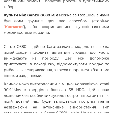
невеликий ремонт і побутові роботи в туристичному
таборі.
Купити ніж Ganzo G6801-GR
можна зв'язавшись з нами
будь-яким зручним для вас способом (сторінка
"
Контакти
"), або скориставшись функціональними
можливостями корзини.
Ganzo G6801 - дійсно багатозадачна модель ножа, яка
якнайкраще підходить активним людям, що часто
виїжджають на природу. Цей ніж допоможе
приготувати в поході їжу, відремонтувати похідне та
рибальське спорядження, а також впоратися з багатьма
іншими завданнями.
Клинок ножа виготовлений з міцної нержавіючої сталі
9Cr14Mov з твердістю близько 58 HRC. Цей сплав
дозволяє без особливих зусиль гостро нагострити ніж,
який довгий час буде залишатися гострим навіть
незважаючи на інтенсивне використання. Тип