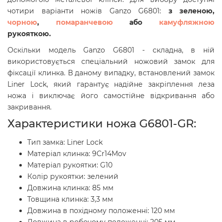
чотири варіанти ножів Ganzo G6801:
з зеленою,
чорною
,
помаранчевою
або
камуфляжною
рукояткою.
Оскільки модель Ganzo G6801 - складна, в ній
використовується спеціальний ножовий замок для
фіксації клинка. В даному випадку, встановлений замок
Liner Lock, який гарантує надійне закріплення леза
ножа і виключає його самостійне відкривання або
закривання.
Характеристики ножа
G6801-GR
:
Тип замка: Liner Lock
Матеріал клинка: 9Cr14Mov
Матеріал рукоятки: G10
Колір рукоятки: зелений
Довжина клинка: 85 мм
Товщина клинка: 3,3 мм
Довжина в похідному положенні: 120 мм