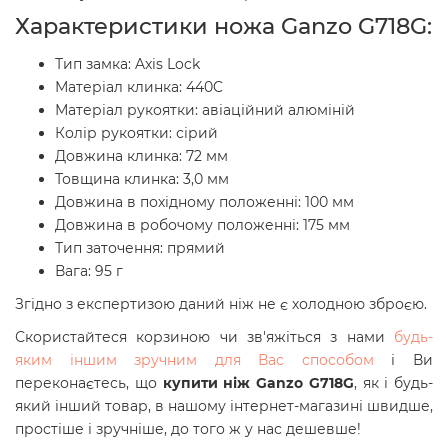
Характеристики ножа Ganzo
G718G
:
Тип замка: Axis Lock
Матеріал клинка:
440C
Матеріал рукоятки: авіаційний алюміній
Колір рукоятки: сірий
Довжина клинка: 72 мм
Товщина клинка: 3,0 мм
Довжина в похідному положенні: 100 мм
Довжина в робочому положенні: 175 мм
Тип заточення: прямий
Вага: 95 г
Згідно з експертизою даний ніж не є холодною зброєю.
Скористайтеся корзиною чи зв'яжіться з нами
будь-
яким іншим зручним для Вас способом
і Ви
переконаєтесь, що
купити
ніж Ganzo G718G
, як і будь-
який інший товар, в нашому інтернет-магазині швидше,
простіше і зручніше, до того ж у нас дешевше!