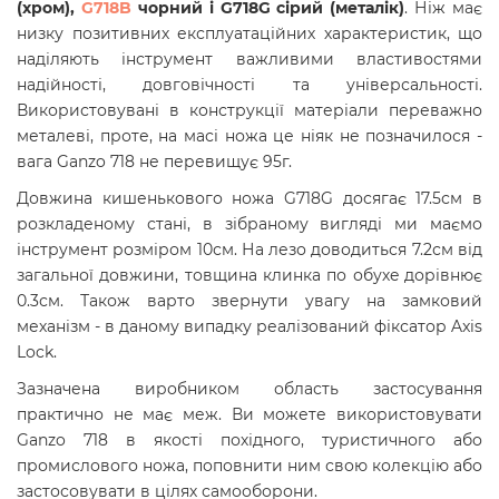
(хром),
G718B
чорний і G718G сірий (металік)
. Ніж має
низку позитивних експлуатаційних характеристик, що
наділяють інструмент важливими властивостями
надійності, довговічності та універсальності.
Використовувані в конструкції матеріали переважно
металеві, проте, на масі ножа це ніяк не позначилося -
вага Ganzo 718 не перевищує 95г.
Довжина кишенькового ножа G718G досягає 17.5см в
розкладеному стані, в зібраному вигляді ми маємо
інструмент розміром 10см. На лезо доводиться 7.2см від
загальної довжини, товщина клинка по обухe дорівнює
0.3см. Також варто звернути увагу на замковий
механізм - в даному випадку реалізований фіксатор Axis
Lock.
Зазначена виробником область застосування
практично не має меж. Ви можете використовувати
Ganzo 718 в якості похідного, туристичного або
промислового ножа, поповнити ним свою колекцію або
застосовувати в цілях самооборони.