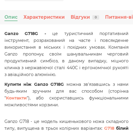
Опис
Характеристики
Відгуки
Питання-в
0
Ganzo G718G -
це туристичний портативний
інструмент, розрахований на часте і повсякденне
використання в міських і похідних умовах. Компанія
Ganzo пропонує своїм шанувальникам черговий
продуктивний симбіоз, в даному випадку, міцного
клинка з нержавіючої сталі 440С і ергономічної рукояті
з авіаційного алюмінію.
Купити ніж Ganzo G718G
можна зв'язавшись з нами
будь-яким зручним для вас способом (сторінка
"
Контакти
"), або скориставшись функціональними
можливостями корзини.
Ganzo G718 - це модель кишенькового ножа складного
типу, випущена в трьох колірних варіантах:
G718
білий