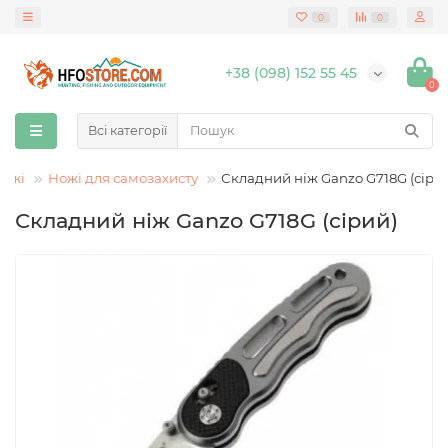
0
0
+38 (098) 152 55 45
0
Всі категорії
ожі
Ножі для самозахисту
Складний ніж Ganzo G718G (сіри
Складний ніж Ganzo G718G (сірий)