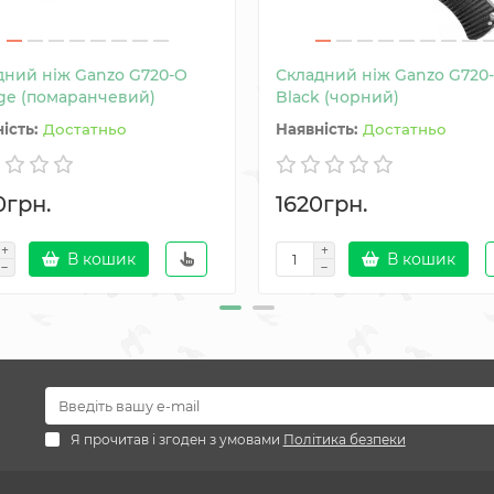
дний ніж Ganzo G720-O
Складний ніж Ganzo G720
ge (помаранчевий)
Black (чорний)
Достатньо
Достатньо
0грн.
1620грн.
В кошик
В кошик
Я прочитав і згоден з умовами
Політика безпеки