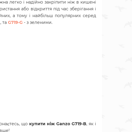
на легко і надійно закріпити ніж в кишені
истання або відкриття під час зберігання і
йних, а тому і найбільш популярних серед
, та
G719-G
- з зеленими.
онаєтесь, що
купити
ніж Ganzo G719-B
, як і
евше!