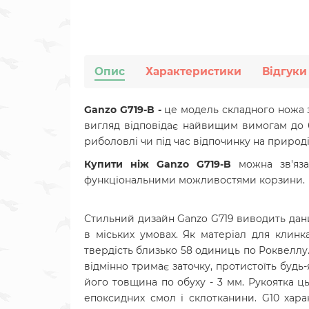
Опис
Характеристики
Відгуки
Ganzo G719-B -
це модель складного ножа з
вигляд відповідає найвищим вимогам до б
риболовлі чи під час відпочинку на природі
Купити ніж Ganzo G719-B
можна зв'яз
функціональними можливостями корзини.
Стильний дизайн Ganzo G719 виводить дани
в міських умовах. Як матеріал для клинка
твердість близько 58 одиниць по Роквеллу.
відмінно тримає заточку, протистоїть будь-
його товщина по обуху - 3 мм. Рукоятка ц
епоксидних смол і склотканини. G10 хара