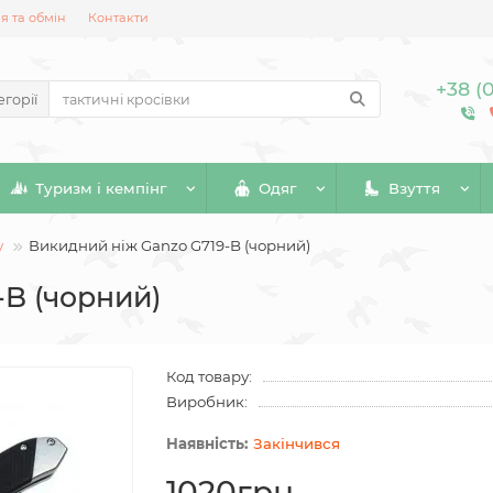
 та обмін
Контакти
+38 (
егорії
Туризм і кемпінг
Одяг
Взуття
у
Викидний ніж Ganzo G719-B (чорний)
-B (чорний)
Код товару:
Виробник:
Закінчився
1020грн.