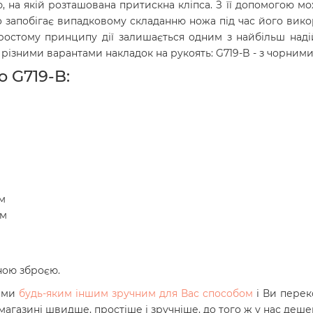
 на якій розташована притискна кліпса. З її допомогою мож
o запобігає випадковому складанню ножа під час його викор
ростому принципу дії залишається одним з найбільш наді
 різними варантами накладок на рукоять: G719-B - з чорними
zo
G719-B
:
мм
мм
ною зброєю.
нами
будь-яким іншим зручним для Вас способом
і Ви перек
магазині швидше, простіше і зручніше, до того ж у нас деш