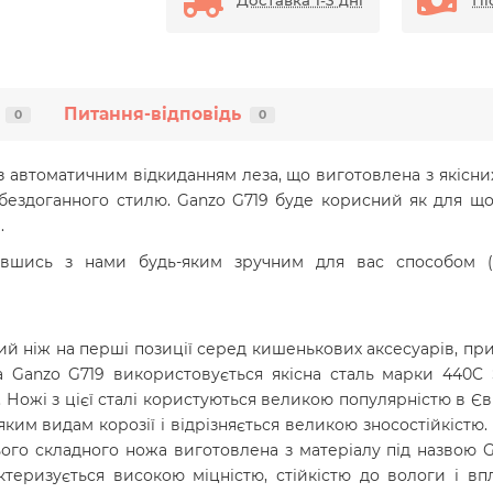
Доставка 1-3 дні
Пі
Питання-відповідь
0
0
 автоматичним відкиданням леза, що виготовлена з якісних 
ездоганного стилю. Ganzo G719 буде корисний як для щод
.
авшись з нами будь-яким зручним для вас способом (с
й ніж на перші позиції серед кишенькових аксесуарів, п
 Ganzo G719 використовується якісна сталь марки 440C S
 Ножі з цієї сталі користуються великою популярністю в Євр
яким видам корозії і відрізняється великою зносостійкістю
ього складного ножа виготовлена з матеріалу під назвою 
ктеризується високою міцністю, стійкістю до вологи і вп