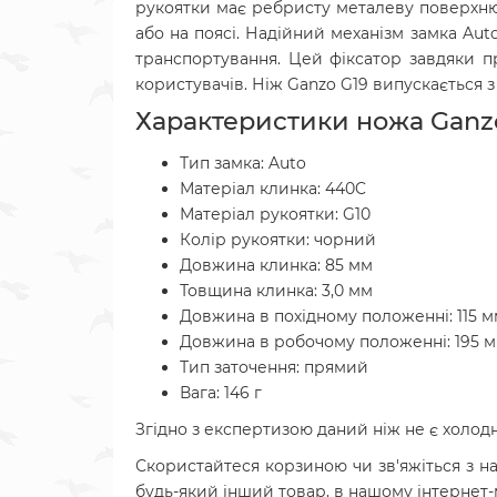
рукоятки має ребристу металеву поверхню,
або на поясі. Надійний механізм замка Aut
транспортування. Цей фіксатор завдяки п
користувачів. Ніж Ganzo G19 випускається з
Характеристики ножа Gan
Тип замка: Auto
Матеріал клинка:
440C
Матеріал рукоятки: G10
Колір рукоятки: чорний
Довжина клинка: 85 мм
Товщина клинка: 3,0 мм
Довжина в похідному положенні: 115 
Довжина в робочому положенні: 195 
Тип заточення: прямий
Вага: 146 г
Згідно з експертизою даний ніж не є холод
Скористайтеся корзиною чи зв'яжіться з 
будь-який інший товар, в нашому інтернет-