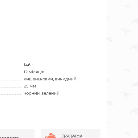
146 г
12 місяців
кишеньковий, викидний
85 мм
чорний, зелений
Програма