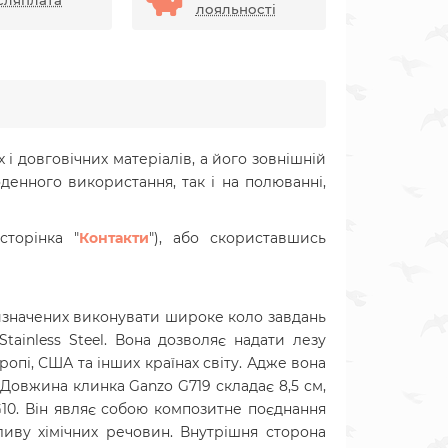
сляплата
лояльності
і довговічних матеріалів, а його зовнішній
енного використання, так і на полюванні,
торінка "
Контакти
"), або скориставшись
ризначених виконувати широке коло завдань
tainless Steel. Вона дозволяє надати лезу
опі, США та інших країнах світу. Адже вона
. Довжина клинка Ganzo G719 складає 8,5 см,
G10. Він являє собою композитне поєднання
ливу хімічних речовин. Внутрішня сторона