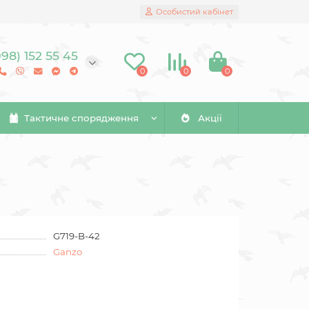
Особистий кабінет
098) 152 55 45
0
0
0
Тактичне спорядження
Акції
G719-B-42
Ganzo