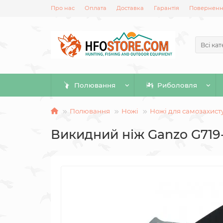
Про нас
Оплата
Доставка
Гарантія
Повернення
Всі кат
Полювання
Риболовля
Полювання
Ножі
Ножі для самозахист
Викидний ніж Ganzo G719