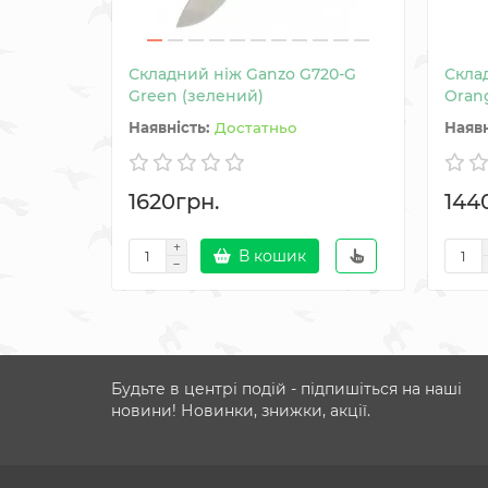
Складний ніж Ganzo G720-G
Скла
Green (зелений)
Oran
Достатньо
1620грн.
144
В кошик
Будьте в центрі подій - підпишіться на наші
новини! Новинки, знижки, акції.