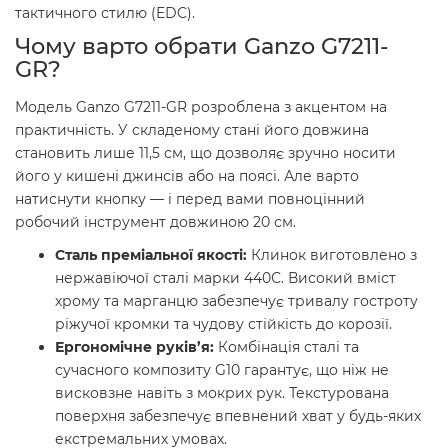
тактичного стилю (EDC).
Чому варто обрати Ganzo G7211-
GR?
Модель Ganzo G7211-GR розроблена з акцентом на
практичність. У складеному стані його довжина
становить лише 11,5 см, що дозволяє зручно носити
його у кишені джинсів або на поясі. Але варто
натиснути кнопку — і перед вами повноцінний
робочий інструмент довжиною 20 см.
Сталь преміальної якості:
Клинок виготовлено з
нержавіючої сталі марки 440С. Високий вміст
хрому та марганцю забезпечує тривалу гостроту
ріжучої кромки та чудову стійкість до корозії.
Ергономічне руків’я:
Комбінація сталі та
сучасного композиту G10 гарантує, що ніж не
висковзне навіть з мокрих рук. Текстурована
поверхня забезпечує впевнений хват у будь-яких
екстремальних умовах.