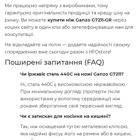
Ми працюємо напряму з виробниками, тому
гарантуємо оригінальність продукції та кращу ціну на
ринку. Ви можете
купити ніж Ganzo G7211-GR
через
кошик сайту в один клік або зателефонувавши нам для
консультації.
Не відкладайте на потім — додайте надійності своєму
спорядженню вже сьогодні разом з HFOstore!
Поширені запитання (FAQ)
Чи іржавіє сталь 440C на ножі Ganzo G7211?
Ні, сталь 440C є високоякісною нержавійкою.
При мінімальному догляді (протерти після
використання у вологому середовищі) ніж
роками зберігатиме свій первісний вигляд.
Чи є затискач для носіння на кишені?
Так, ніж оснащений тугою металевою кліпсою,
яка надійно фіксує його на ремені або в кишені,