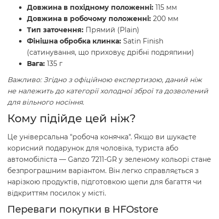
Довжина в похідному положенні:
115 мм
Довжина в робочому положенні:
200 мм
Тип заточення:
Прямий (Plain)
Фінішна обробка клинка:
Satin Finish
(сатинування, що приховує дрібні подряпини)
Вага:
135 г
Важливо: Згідно з офіційною експертизою, даний ніж
не належить до категорії холодної зброї та дозволений
для вільного носіння.
Кому підійде цей ніж?
Це універсальна "робоча конячка". Якщо ви шукаєте
корисний подарунок для чоловіка, туриста або
автомобіліста — Ganzo 7211-GR у зеленому кольорі стане
безпрограшним варіантом. Він легко справляється з
нарізкою продуктів, підготовкою щепи для багаття чи
відкриттям посилок у місті.
Переваги покупки в HFOstore