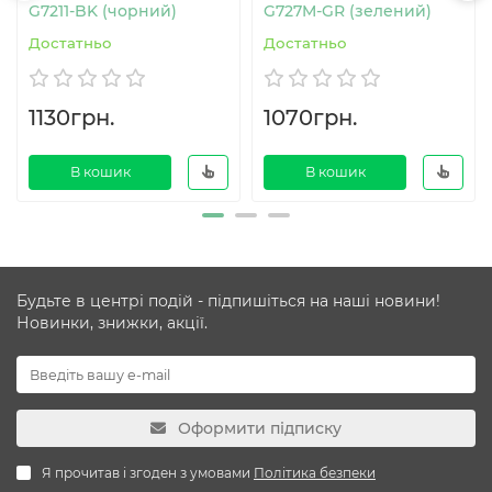
G7211-BK (чорний)
G727M-GR (зелений)
Достатньо
Достатньо
1130грн.
1070грн.
В кошик
В кошик
Будьте в центрі подій - підпишіться на наші новини!
Новинки, знижки, акції.
Оформити підписку
Я прочитав і згоден з умовами
Політика безпеки