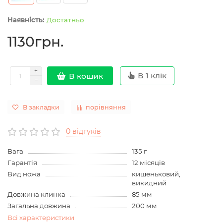
Достатньо
1130грн.
В 1 клік
В кошик
В закладки
порівняння
0 відгуків
Вага
135 г
Гарантія
12 місяців
Вид ножа
кишеньковий,
викидний
Довжина клинка
85 мм
Загальна довжина
200 мм
Всі характеристики