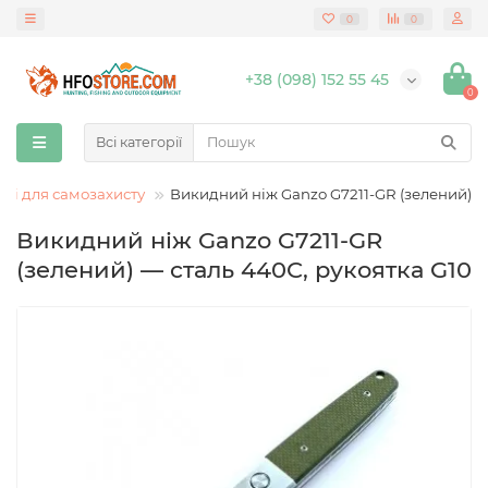
0
0
+38 (098) 152 55 45
0
Всі категорії
жі для самозахисту
Викидний ніж Ganzo G7211-GR (зелений)
Викидний ніж Ganzo G7211-GR
(зелений) — сталь 440C, рукоятка G10