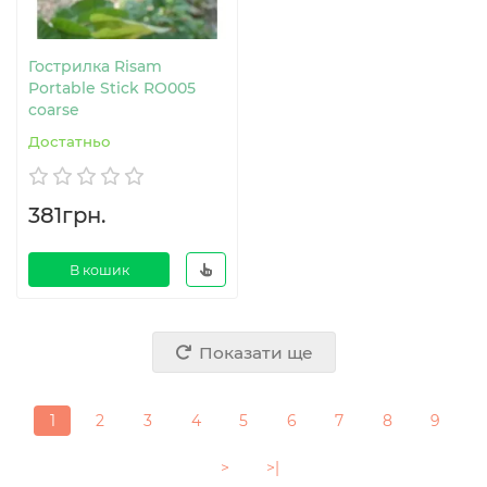
Гострилка Risam
Portable Stick RO005
coarse
Достатньо
381грн.
В кошик
Показати ще
1
2
3
4
5
6
7
8
9
>
>|