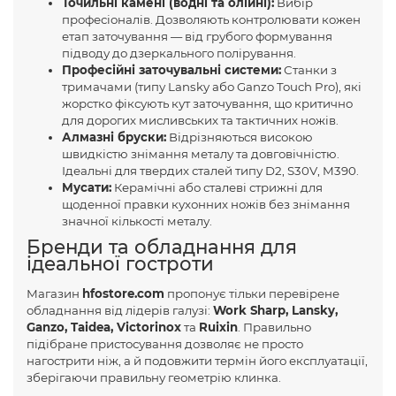
Точильні камені (водні та олійні):
Вибір
професіоналів. Дозволяють контролювати кожен
етап заточування — від грубого формування
підводу до дзеркального полірування.
Професійні заточувальні системи:
Станки з
тримачами (типу Lansky або Ganzo Touch Pro), які
жорстко фіксують кут заточування, що критично
для дорогих мисливських та тактичних ножів.
Алмазні бруски:
Відрізняються високою
швидкістю знімання металу та довговічністю.
Ідеальні для твердих сталей типу D2, S30V, M390.
Мусати:
Керамічні або сталеві стрижні для
щоденної правки кухонних ножів без знімання
значної кількості металу.
Бренди та обладнання для
ідеальної гостроти
Магазин
hfostore.com
пропонує тільки перевірене
обладнання від лідерів галузі:
Work Sharp, Lansky,
Ganzo, Taidea, Victorinox
та
Ruixin
. Правильно
підібране пристосування дозволяє не просто
нагострити ніж, а й подовжити термін його експлуатації,
зберігаючи правильну геометрію клинка.