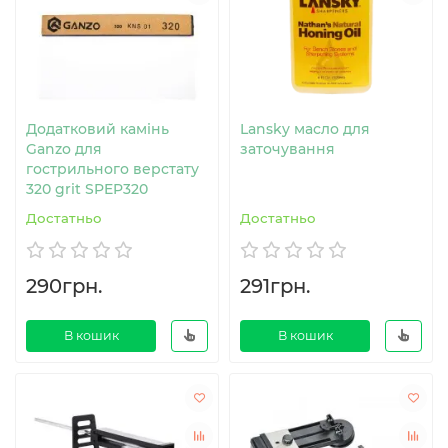
Додатковий камінь
Lansky масло для
Ganzo для
заточування
гострильного верстату
320 grit SPEP320
Достатньо
Достатньо
290грн.
291грн.
В кошик
В кошик