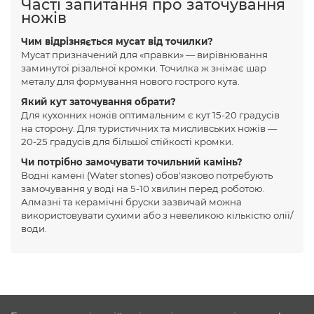
Часті запитання про заточування
ножів
Чим відрізняється мусат від точилки?
Мусат призначений для «правки» — вирівнювання
заминутої різальної кромки. Точилка ж знімає шар
металу для формування нового гострого кута.
Який кут заточування обрати?
Для кухонних ножів оптимальним є кут 15-20 градусів
на сторону. Для туристичних та мисливських ножів —
20-25 градусів для більшої стійкості кромки.
Чи потрібно замочувати точильний камінь?
Водні камені (Water stones) обов'язково потребують
замочування у воді на 5-10 хвилин перед роботою.
Алмазні та керамічні бруски зазвичай можна
використовувати сухими або з невеликою кількістю олії/
води.