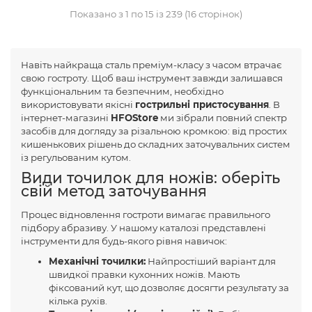
Показано з 1 по 15 із 239 (16 сторінок)
Навіть найкраща сталь преміум-класу з часом втрачає
свою гостроту. Щоб ваш інструмент завжди залишався
функціональним та безпечним, необхідно
використовувати якісні
гострильні пристосування
. В
інтернет-магазині
HFOStore
ми зібрали повний спектр
засобів для догляду за різальною кромкою: від простих
кишенькових рішень до складних заточувальних систем
із регульованим кутом.
Види точилок для ножів: оберіть
свій метод заточування
Процес відновлення гостроти вимагає правильного
підбору абразиву. У нашому каталозі представлені
інструменти для будь-якого рівня навичок:
Механічні точилки:
Найпростіший варіант для
швидкої правки кухонних ножів. Мають
фіксований кут, що дозволяє досягти результату за
кілька рухів.