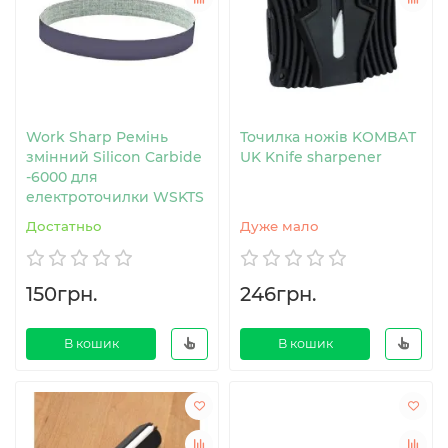
Work Sharp Ремінь
Точилка ножів KOMBAT
змінний Silicon Carbide
UK Knife sharpener
-6000 для
електроточилки WSKTS
Достатньо
Дуже мало
150грн.
246грн.
В кошик
В кошик