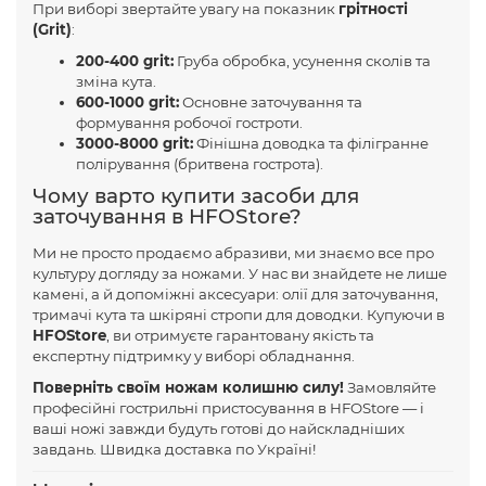
При виборі звертайте увагу на показник
грітності
(Grit)
:
200-400 grit:
Груба обробка, усунення сколів та
зміна кута.
600-1000 grit:
Основне заточування та
формування робочої гостроти.
3000-8000 grit:
Фінішна доводка та філігранне
полірування (бритвена гострота).
Чому варто купити засоби для
заточування в HFOStore?
Ми не просто продаємо абразиви, ми знаємо все про
культуру догляду за ножами. У нас ви знайдете не лише
камені, а й допоміжні аксесуари: олії для заточування,
тримачі кута та шкіряні стропи для доводки. Купуючи в
HFOStore
, ви отримуєте гарантовану якість та
експертну підтримку у виборі обладнання.
Поверніть своїм ножам колишню силу!
Замовляйте
професійні гострильні пристосування в HFOStore — і
ваші ножі завжди будуть готові до найскладніших
завдань. Швидка доставка по Україні!