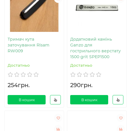
Тримач кута
Додатковий камінь
заточування Risam
Ganzo для
RW009
гострильного верстату
1500 grit SPEP1500
Достатньо
Достатньо
254грн.
290грн.
В кошик
В кошик