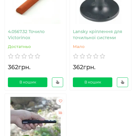
4.0567.32 Точило
Lansky кріплення для
Victorinox
точильної системи
Достатньо
Мало
362грн.
362грн.
В кошик
В кошик