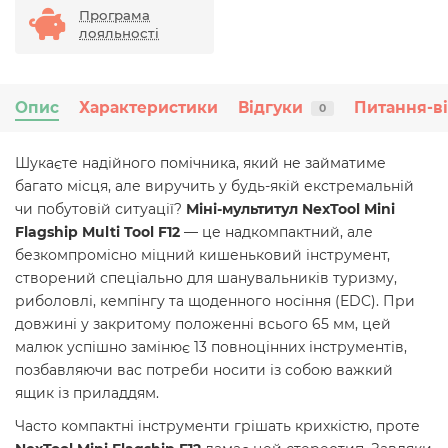
Програма
лояльності
Опис
Характеристики
Відгуки
Питання-в
0
Шукаєте надійного помічника, який не займатиме
багато місця, але виручить у будь-якій екстремальній
чи побутовій ситуації?
Міні-мультитул NexTool Mini
Flagship Multi Tool F12
— це надкомпактний, але
безкомпромісно міцний кишеньковий інструмент,
створений спеціально для шанувальників туризму,
риболовлі, кемпінгу та щоденного носіння (EDC). При
довжині у закритому положенні всього 65 мм, цей
малюк успішно замінює 13 повноцінних інструментів,
позбавляючи вас потреби носити із собою важкий
ящик із приладдям.
Часто компактні інструменти грішать крихкістю, проте