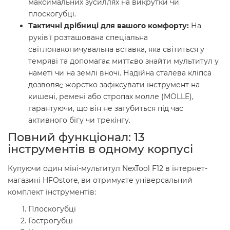
максимальних зусиллях на викрутки чи
плоскогубці.
Тактичні дрібниці для вашого комфорту:
На
руків'ї розташована спеціальна
світлонакопичувальна вставка, яка світиться у
темряві та допомагає миттєво знайти мультитул у
наметі чи на землі вночі. Надійна сталева кліпса
дозволяє жорстко зафіксувати інструмент на
кишені, ремені або стропах молле (MOLLE),
гарантуючи, що він не загубиться під час
активного бігу чи трекінгу.
Повний функціонал: 13
інструментів в одному корпусі
Купуючи один міні-мультитул NexTool F12 в інтернет-
магазині HFOstore, ви отримуєте універсальний
комплект інструментів:
Плоскогубці
Гострогубці