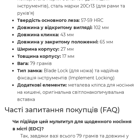
інструментів), сталь марки 20Cr13 (для рами та
руків'я)
Твердість основного леза:
57-59 HRC
Довжина у відкритому вигляді:
102 мм
Довжина клинка:
43 мм
Довжина у закритому положенні:
65 мм
Ширина корпусу:
27 мм
Товщина корпусу:
17 мм
Вага:
79 грамів
Тип замка:
Blade Lock (для ножа) та надійна
фіксація інструментів (Implement Locking)
Додаткові елементи:
металева кліпса для носіння
на кишені, оригінальна світлонакопичувальна
вставка
Часті запитання покупців (FAQ)
Чи підійде цей мультитул для щоденного носіння
в місті (EDC)?
Так, завдяки вазі всього 79 грамів та довжині у