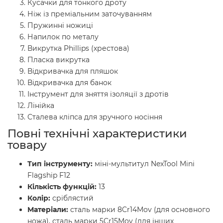
Кусачки для тонкого дроту
Ніж із преміальним заточуванням
Пружинні ножиці
Напилок по металу
Викрутка Phillips (хрестова)
Пласка викрутка
Відкривачка для пляшок
Відкривачка для банок
Інструмент для зняття ізоляції з дротів
Лінійка
Сталева кліпса для зручного носіння
Повні технічні характеристики
товару
Тип інструменту:
міні-мультитул NexTool Mini
Flagship F12
Кількість функцій:
13
Колір:
сріблястий
Матеріали:
сталь марки 8Cr14Mov (для основного
ножа), сталь марки 5Cr15Mov (для інших