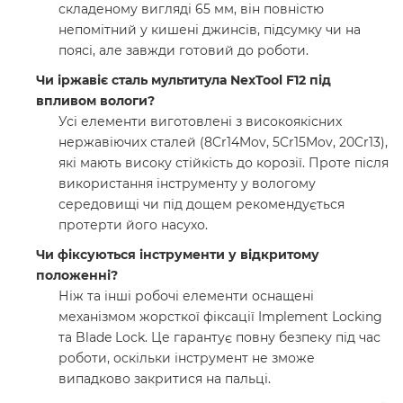
складеному вигляді 65 мм, він повністю
непомітний у кишені джинсів, підсумку чи на
поясі, але завжди готовий до роботи.
Чи іржавіє сталь мультитула NexTool F12 під
впливом вологи?
Усі елементи виготовлені з високоякісних
нержавіючих сталей (8Cr14Mov, 5Cr15Mov, 20Cr13),
які мають високу стійкість до корозії. Проте після
використання інструменту у вологому
середовищі чи під дощем рекомендується
протерти його насухо.
Чи фіксуються інструменти у відкритому
положенні?
Ніж та інші робочі елементи оснащені
механізмом жорсткої фіксації Implement Locking
та Blade Lock. Це гарантує повну безпеку під час
роботи, оскільки інструмент не зможе
випадково закритися на пальці.