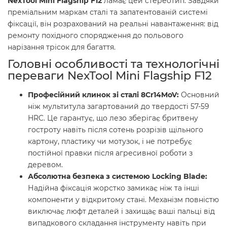
NexTool Mini Flagship F12
ламає цей стереотип. Завдяки
преміальним маркам сталі та запатентованій системі
фіксації, він розрахований на реальні навантаження: від
ремонту похідного спорядження до польового
нарізання трісок для багаття.
Головні особливості та технологічні
переваги NexTool Mini Flagship F12
Професійний клинок зі сталі 8Cr14MoV:
Основний
ніж мультитула загартований до твердості 57-59
HRC. Це гарантує, що лезо зберігає бритвену
гостроту навіть після сотень розрізів щільного
картону, пластику чи мотузок, і не потребує
постійної правки після агресивної роботи з
деревом.
Абсолютна безпека з системою Locking Blade:
Надійна фіксація жорстко замикає ніж та інші
компоненти у відкритому стані. Механізм повністю
виключає люфт деталей і захищає ваші пальці від
випадкового складання інструменту навіть при