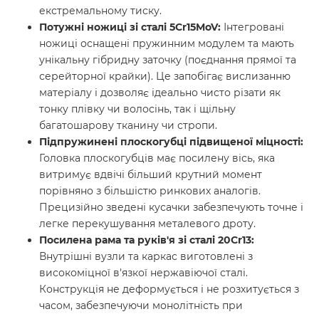
екстремальному тиску.
Потужні ножиці зі сталі 5Cr15MoV:
Інтегровані
ножиці оснащені пружинним модулем та мають
унікальну гібридну заточку (поєднання прямої та
серейторної крайки). Це запобігає вислизанню
матеріалу і дозволяє ідеально чисто різати як
тонку плівку чи волосінь, так і щільну
багатошарову тканину чи стропи.
Підпружинені плоскогубці підвищеної міцності:
Головка плоскогубців має посилену вісь, яка
витримує вдвічі більший крутний момент
порівняно з більшістю ринкових аналогів.
Прецизійно зведені кусачки забезпечують точне і
легке перекушування металевого дроту.
Посилена рама та руків'я зі сталі 20Cr13:
Внутрішні вузли та каркас виготовлені з
високоміцної в'язкої нержавіючої сталі.
Конструкція не деформується і не розхитується з
часом, забезпечуючи монолітність при