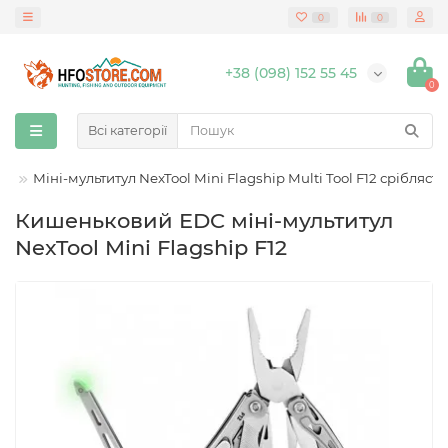
0
0
+38 (098) 152 55 45
0
Всі категорії
ли
Міні-мультитул NexTool Mini Flagship Multi Tool F12 срібляст
Кишеньковий EDC міні-мультитул
NexTool Mini Flagship F12