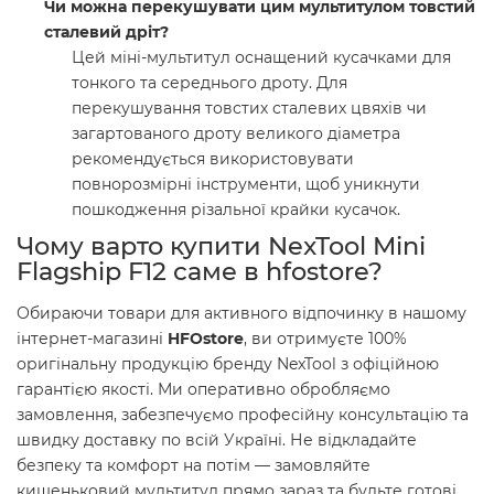
Чи можна перекушувати цим мультитулом товстий
сталевий дріт?
Цей міні-мультитул оснащений кусачками для
тонкого та середнього дроту. Для
перекушування товстих сталевих цвяхів чи
загартованого дроту великого діаметра
рекомендується використовувати
повнорозмірні інструменти, щоб уникнути
пошкодження різальної крайки кусачок.
Чому варто купити NexTool Mini
Flagship F12 саме в hfostore?
Обираючи товари для активного відпочинку в нашому
інтернет-магазині
HFOstore
, ви отримуєте 100%
оригінальну продукцію бренду NexTool з офіційною
гарантією якості. Ми оперативно обробляємо
замовлення, забезпечуємо професійну консультацію та
швидку доставку по всій Україні. Не відкладайте
безпеку та комфорт на потім — замовляйте
кишеньковий мультитул прямо зараз та будьте готові