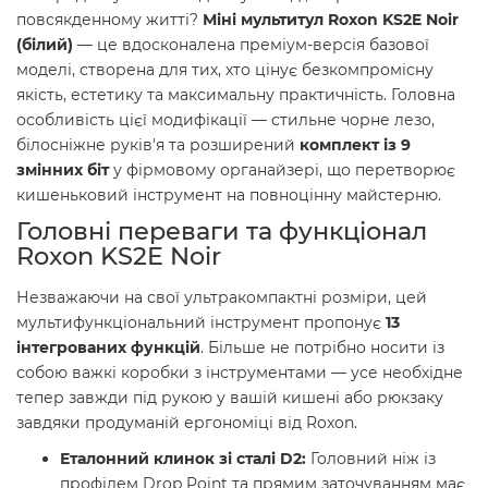
повсякденному житті?
Міні мультитул Roxon KS2E Noir
(білий)
— це вдосконалена преміум-версія базової
моделі, створена для тих, хто цінує безкомпромісну
якість, естетику та максимальну практичність. Головна
особливість цієї модифікації — стильне чорне лезо,
білосніжне руків'я та розширений
комплект із 9
змінних біт
у фірмовому органайзері, що перетворює
кишеньковий інструмент на повноцінну майстерню.
Головні переваги та функціонал
Roxon KS2E Noir
Незважаючи на свої ультракомпактні розміри, цей
мультифункціональний інструмент пропонує
13
інтегрованих функцій
. Більше не потрібно носити із
собою важкі коробки з інструментами — усе необхідне
тепер завжди під рукою у вашій кишені або рюкзаку
завдяки продуманій ергономіці від Roxon.
Еталонний клинок зі сталі D2:
Головний ніж із
профілем Drop Point та прямим заточуванням має