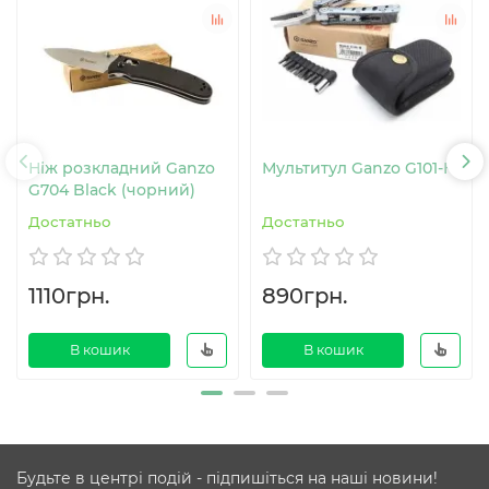
Ніж розкладний Ganzo
Мультитул Ganzo G101-H
G704 Black (чорний)
Достатньо
Достатньо
1110грн.
890грн.
В кошик
В кошик
Будьте в центрі подій - підпишіться на наші новини!