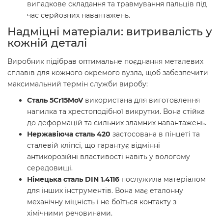
випадкове складання та травмування пальців під
час серйозних навантажень.
Надміцні матеріали: витривалість у
кожній деталі
Виробник підібрав оптимальне поєднання металевих
сплавів для кожного окремого вузла, щоб забезпечити
максимальний термін служби виробу:
Сталь 5Cr15MoV
використана для виготовлення
напилка та хрестоподібної викрутки. Вона стійка
до деформацій та сильних зламних навантажень.
Нержавіюча сталь 420
застосована в пінцеті та
сталевій кліпсі, що гарантує відмінні
антикорозійні властивості навіть у вологому
середовищі.
Німецька сталь DIN 1.4116
послужила матеріалом
для інших інструментів. Вона має еталонну
механічну міцність і не боїться контакту з
хімічними речовинами.