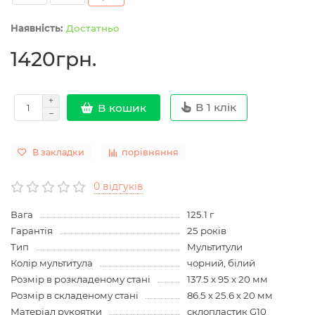
Достатньо
1420грн.
В 1 клік
В кошик
В закладки
порівняння
0 відгуків
Вага
125.1 г
Гарантія
25 років
Тип
Мультитули
Колір мультитула
чорний, білий
Розмір в розкладеному стані
137.5 х 95 х 20 мм
Розмір в складеному стані
86.5 х 25.6 х 20 мм
Матеріал рукоятки
склопластик G10