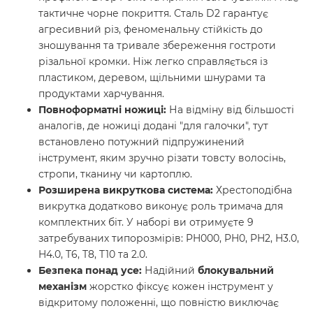
тактичне чорне покриття. Сталь D2 гарантує
агресивний різ, феноменальну стійкість до
зношування та тривале збереження гостроти
різальної кромки. Ніж легко справляється із
пластиком, деревом, щільними шнурами та
продуктами харчування.
Повноформатні ножиці:
На відміну від більшості
аналогів, де ножиці додані "для галочки", тут
встановлено потужний підпружинений
інструмент, яким зручно різати товсту волосінь,
стропи, тканину чи картоплю.
Розширена викруткова система:
Хрестоподібна
викрутка додатково виконує роль тримача для
комплектних біт. У наборі ви отримуєте 9
затребуваних типорозмірів: PH000, PH0, PH2, H3.0,
H4.0, T6, T8, T10 та 2.0.
Безпека понад усе:
Надійний
блокувальний
механізм
жорстко фіксує кожен інструмент у
відкритому положенні, що повністю виключає