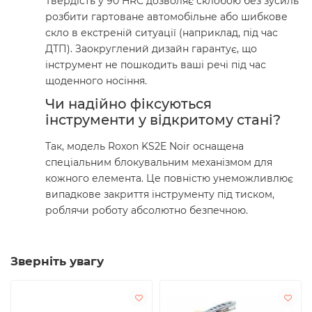
Твердість у 90 HRC дозволяє склобою без зусиль
розбити гартоване автомобільне або шибкове
скло в екстреній ситуації (наприклад, під час
ДТП). Заокруглений дизайн гарантує, що
інструмент не пошкодить ваші речі під час
щоденного носіння.
Чи надійно фіксуються
інструменти у відкритому стані?
Так, модель Roxon KS2E Noir оснащена
спеціальним блокувальним механізмом для
кожного елемента. Це повністю унеможливлює
випадкове закриття інструменту під тиском,
роблячи роботу абсолютно безпечною.
Зверніть увагу