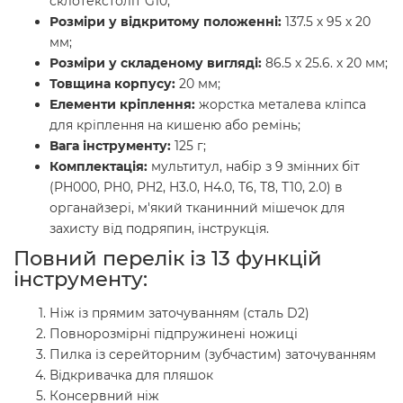
склотекстоліт G10;
Розміри у відкритому положенні:
137.5 х 95 х 20
мм;
Розміри у складеному вигляді:
86.5 х 25.6. х 20 мм;
Товщина корпусу:
20 мм;
Елементи кріплення:
жорстка металева кліпса
для кріплення на кишеню або ремінь;
Вага інструменту:
125 г;
Комплектація:
мультитул, набір з 9 змінних біт
(PH000, PH0, PH2, H3.0, H4.0, T6, T8, T10, 2.0) в
органайзері, м'який тканинний мішечок для
захисту від подряпин, інструкція.
Повний перелік із 13 функцій
інструменту:
Ніж із прямим заточуванням (сталь D2)
Повнорозмірні підпружинені ножиці
Пилка із серейторним (зубчастим) заточуванням
Відкривачка для пляшок
Консервний ніж