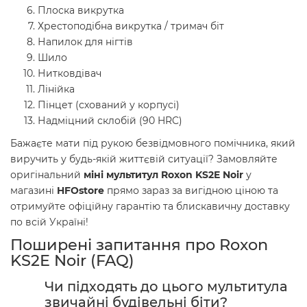
Плоска викрутка
Хрестоподібна викрутка / тримач біт
Напилок для нігтів
Шило
Нитковдівач
Лінійка
Пінцет (схований у корпусі)
Надміцний склобій (90 HRC)
Бажаєте мати під рукою безвідмовного помічника, який
виручить у будь-якій життєвій ситуації? Замовляйте
оригінальний
міні мультитул Roxon KS2E Noir
у
магазині
HFOstore
прямо зараз за вигідною ціною та
отримуйте офіційну гарантію та блискавичну доставку
по всій Україні!
Поширені запитання про Roxon
KS2E Noir (FAQ)
Чи підходять до цього мультитула
звичайні будівельні біти?