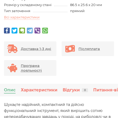
Розмір у складеному стані
86.5 х 25.6 х 20 мм
Тип заточення
прямий
Всі характеристики
Доставка 1-3 дні
Післяплата
Програма
лояльності
Опис
Характеристики
Відгуки
Питання-в
0
Шукаєте надійний, компактний та дійсно
функціональний інструмент, який вирішить сотню
непередбачуваних завдань у поході, на риболовлі чи в