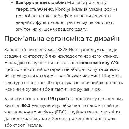
Заокруглений склобій:
Має екстремальну
твердість
90 HRC
. Його унікальна гладка форма
розроблена так, щоб ефективно виконувати
аварійну функцію, але при цьому не залишати
зачіпок на кишенях вашого одягу.
Преміальна ергономіка та дизайн
Зовнішній вигляд Roxon KS2E Noir приковує погляди
завдяки контрасту білих накладок та чорного клинка.
Накладки на руків'я виготовлені зі
склопластику G10
.
Цей композитний матеріал не вбирає воду та запахи,
не тріскається на морозі і не блякне на сонці. Шорстка
текстура поверхні G10 гарантує залізничний хват навіть
мокрими руками або в тактичних рукавичках.
Завдяки вазі всього
125 грамів
та довжині у складеному
вигляді
86.5 мм
, мультитул абсолютно непомітний під
час щоденного носіння (EDC). Надійна металева кліпса
дозволяє зафіксувати його на ремені, кишені штанів
або стропі молле.