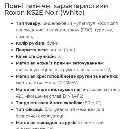
Повні технічні характеристики
Roxon KS2E Noir (White)
Тип товару:
кишеньковий мультитул Roxon для
повсякденного використання (EDC), туризму,
походів;
Колір руків'я:
білий;
Покриття леза:
чорне (Noir);
Кількість функцій:
13;
Матеріал ножа із прямим заточуванням:
високовуглецева інструментальна сталь D2;
Матеріал хрестоподібної викрутки та напилка:
мартенситна сталь 5Cr15MoV;
Матеріал інших інструментів:
нержавіюча сталь
420, німецький сплав DIN 1.4116;
Твердість аварійного склобою:
90 HRC;
Тип фіксації:
блокувальний механізм для
безпечної експлуатації;
Матеріал накладок на руківʼї:
надміцний