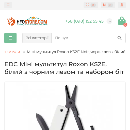
0
0
+38 (098) 152 55 45
0
Всі категорії
ультитули
Міні мультитул Roxon KS2E Noir, чорне лезо, білий
EDC Міні мультитул Roxon KS2E,
білий з чорним лезом та набором біт