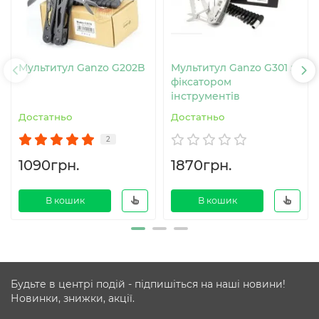
Мультитул Ganzo G202B
Мультитул Ganzo G301 з
фіксатором
інструментів
Достатньо
Достатньо
2
1090грн.
1870грн.
В кошик
В кошик
Будьте в центрі подій - підпишіться на наші новини!
Новинки, знижки, акції.