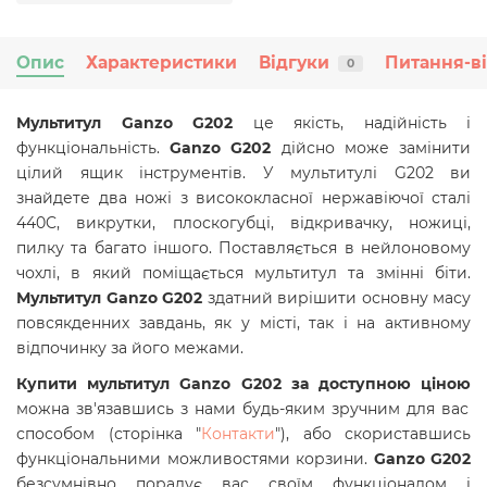
Опис
Характеристики
Відгуки
Питання-в
0
Мультитул Ganzo G202
це якість, надійність і
функціональність.
Ganzo G202
дійсно може замінити
цілий ящик інструментів. У мультитулі G202 ви
знайдете два ножі з висококласної нержавіючої сталі
440C, викрутки, плоскогубці, відкривачку, ножиці,
пилку та багато іншого. Поставляється в нейлоновому
чохлі, в який поміщається мультитул та змінні біти.
Мультитул Ganzo G202
здатний вирішити основну масу
повсякденних завдань, як у місті, так і на активному
відпочинку за його межами.
Купити мультитул Ganzo G202 за доступною ціною
можна зв'язавшись з нами будь-яким зручним для вас
способом (сторінка "
Контакти
"), або скориставшись
функціональними можливостями корзини.
Ganzo G202
безсумнівно порадує вас своїм функціоналом і