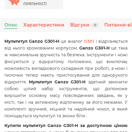
лояльності
Опис
Характеристики
Відгуки
Питання-в
0
Мультитул Ganzo G301-H
це аналог
G301
і відрізняється
від нього хромованим корпусом.
Ganzo G301-H
це така
ж максимальна зручність та безпека. Інструменти і ножі
фіксуються у відкритому положенні, що виключає
можливість випадкового складання при роботі, а ножі і
пилочки тепер мають пристосування для однорукого
відкриття.
Мультитул
Ganzo G301-H
здатний замінити
собою цілий набір інструментів, що допоможе
вирішити основну масу повсякденних завдань, як у
місті, так і на активному відпочинку за його межами.
У
комплекті зручний, міцний та надійний чохол, в який
поміщається мультитул та змінні біти .
Купити мультитул Ganzo G301-H за доступною ціною