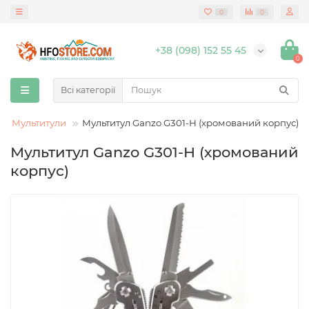
0
0
+38 (098) 152 55 45
0
Всі категорії
Мультитули
Мультитул Ganzo G301-H (хромований корпус)
Мультитул Ganzo G301-H (хромований
корпус)