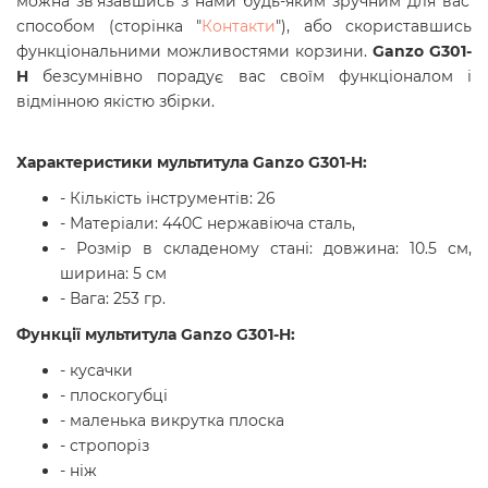
можна зв'язавшись з нами будь-яким зручним для вас
способом (сторінка "
Контакти
"), або скориставшись
функціональними можливостями корзини.
Ganzo G301-
H
безсумнівно порадує вас своїм функціоналом і
відмінною якістю збірки.
Характеристики мультитула Ganzo G301-H:
- Кількість інструментів: 26
- Матеріали: 440C нержавіюча сталь,
- Розмір в складеному стані: довжина: 10.5 см,
ширина: 5 см
- Вага: 253 гр.
Функції
мультитула Ganzo G301-H
:
- кусачки
- плоскогубці
- маленька викрутка плоска
- стропоріз
- ніж