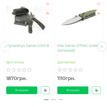
Мультитул Ganzo G301-B
Ніж Ganzo G704G Green
(зелений)
Достатньо
Достатньо
1870грн.
1110грн.
В кошик
В кошик