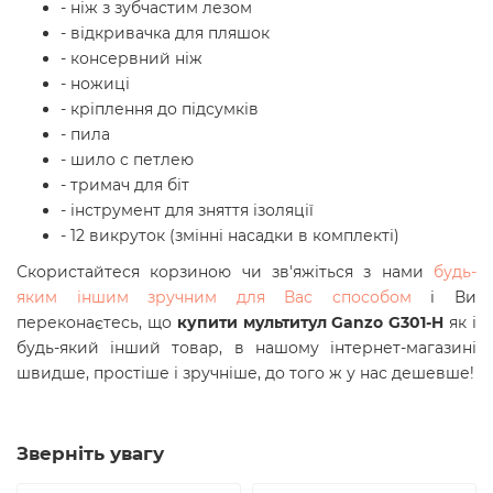
- ніж з зубчастим лезом
- відкривачка для пляшок
- консервний ніж
- ножиці
- кріплення до підсумків
- пила
- шило c петлею
- тримач для біт
- інструмент для зняття ізоляції
- 12 викруток (змінні насадки в комплекті)
Скористайтеся корзиною чи зв'яжіться з нами
будь-
яким іншим зручним для Вас способом
і Ви
переконаєтесь, що
купити мультитул Ganzo G301-H
як і
будь-який інший товар, в нашому інтернет-магазині
швидше, простіше і зручніше, до того ж у нас дешевше!
Зверніть увагу