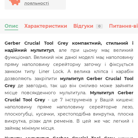
лояльності
Опис
Характеристики
Відгуки
Питання-в
0
Gerber Crucial Tool Grey компактний, стильний і
надійний мультитул
, але при цьому має великий
функціонал. Великий ніж даної моделі має наполовину
пряму наполовину серейторну заточку і фіксується
замком типу Liner Lock. А велика кліпса і карабін
дозволяють закріпити
мультитул Gerber Crucial Tool
Grey
де завгодно, так що він сміливо може зайняти
місце повсякденного мультитула.
Мультитул Gerber
Crucial Tool Grey
- це 7 інструменів у Вашій кишені:
наполовину пряме наполовину серейторне лезо,
плоскогубці, кусачки, хрестоподібна викрутка, плоска
викрутка, різак для ременів. В цей же час легкий і
займає мінімум місця.