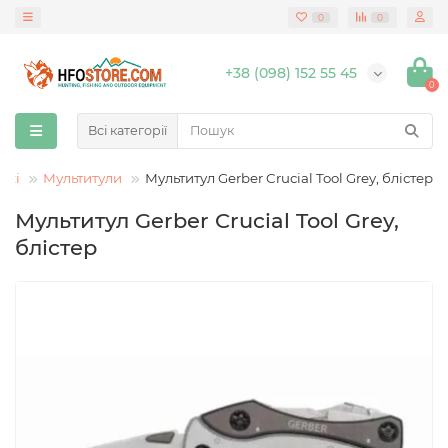
0
0
+38 (098) 152 55 45
0
Всі категорії
ожі
Мультитули
Мультитул Gerber Crucial Tool Grey, блістер
Мультитул Gerber Crucial Tool Grey,
блістер