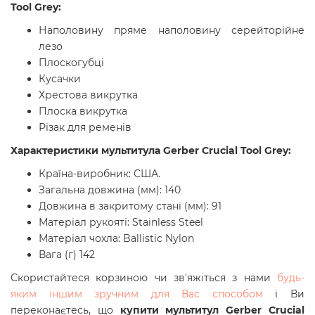
Tool Grey:
Наполовину пряме наполовину серейторійне
лезо
Плоскогубці
Кусачки
Хрестова викрутка
Плоска викрутка
Різак для ременів
Характеристики
мультитула Gerber Crucial Tool Grey
:
Країна-виробник: США.
Загальна довжина (мм): 140
Довжина в закритому стані (мм): 91
Матеріал рукояті: Stainless Steel
Матеріал чохла: Ballistic Nylon
Вага (г) 142
Скористайтеся корзиною чи зв'яжіться з нами
будь-
яким іншим зручним для Вас способом
і Ви
переконаєтесь, що
купити
мультитул Gerber Crucial