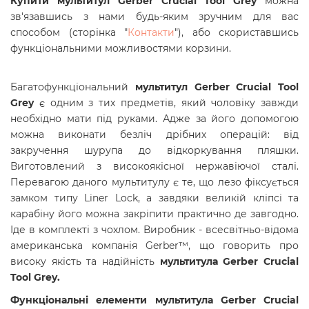
Купити
мультитул Gerber Crucial Tool Grey
можна
зв'язавшись з нами будь-яким зручним для вас
способом
(сторінка "
Контакти
"),
або скориставшись
функціональними можливостями корзини.
Багатофункціональний
мультитул Gerber Crucial Tool
Grey
є одним з тих предметів, який чоловіку завжди
необхідно мати під руками. Адже за його допомогою
можна виконати безліч дрібних операцій: від
закручення шурупа до відкоркування пляшки.
Виготовлений з високоякісної нержавіючої сталі.
Перевагою даного мультитулу є те, що лезо фіксується
замком типу Liner Lock, а завдяки великій кліпсі та
карабіну його можна закріпити практично де завгодно.
Іде в комплекті з чохлом. Виробник - всесвітньо-відома
американська компанія Gerber™, що говорить про
високу якість та надійність
мультитула Gerber Crucial
Tool Grey.
Функціональні елементи мультитула Gerber Crucial