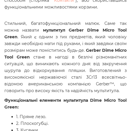
способом
(сторінка "
Контакти
"),
або скориставшись
функціональними можливостями корзини.
Стильний, багатофункціональний малюк. Саме так
можна назвати
мультитул Gerber Dime Micro Tool
Green
. Який є одним з тих предметів, який чоловіку
завжди необхідно мати під руками, і який завдяки своїм
розмірам може поміститись будь-де.
Gerber Dime Micro
Tool Green
стане в нагоді в безлічі різноманітних
ситуацій, що виникають кожного дня: від закручення
шурупа до відкоркування пляшки. Виготовлений з
високоякісної нержавіючої сталі 3Cr13 всесвітньо-
відомою американською компанією Gerber™, що
говорить про високу якість та надійність мультитула.
Функціональні елементи
мультитула Dime Micro Tool
Green:
1. Пряме лезо.
2. Плоскогубці.
3. Кусачки.