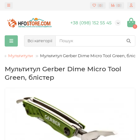
0
0
+38 (098) 152 55 45
0
Всі категорії
і
Мультитули
Мультитул Gerber Dime Micro Tool Green, бліст
Мультитул Gerber Dime Micro Tool
Green, блістер