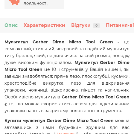
лояльності
Опис
Характеристики
Відгуки
Питання-в
0
Мультитул Gerber Dime Micro Tool Green -
це
компактний, стильний, яскравий та надійний мультитул
типу брелок, який, не дивлячись на свій розмір, володіє
дуже високим функціоналом.
Мультитул Gerber Dime
Micro Tool Green
це 10 інструменів у Вашій кишені, які
завжди знадобляться: пряме лезо, плоскогубці, кусачки,
хрестоподібна викрутка, лезо для відкривання
упаковки, ножниці, відкривачка, пінцет та напильник.
Особливістю мультитула
Gerber Dime Micro Tool Green
є те, що можна скористатись лезом для відкриванням
упаковки навіть в закритому положенні інструмента.
Купити
мультитул
Gerber Dime Micro Tool Green
можна
зв'язавшись з нами будь-яким зручним для вас