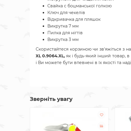
Cвайка c боцманської голкою
Ключ для чекелів
Відкривачка для пляшок
Викрутка 7 мм
Пилка для нігтів
Викрутка 3 мм
Скористайтеся корзиною чи зв'яжіться з 
XL 0.9064.XL,
як і будь-який інший товар, в
і Ви можете бути впевнені в їх якості та над
Зверніть увагу