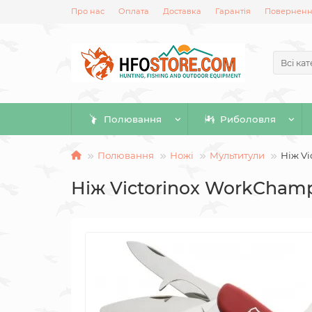
Про нас
Оплата
Доставка
Гарантія
Повернення
Всі кат
Полювання
Риболовля
Полювання
Ножі
Мультитули
Ніж Vi
Ніж Victorinox WorkChamp