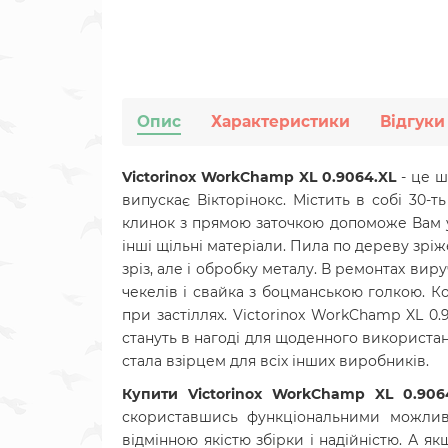
Опис
Характеристики
Відгуки
Victorinox WorkChamp XL 0.9064.XL
- це 
випускає Вікторінокс. Містить в собі 30-
клинок з прямою заточкою допоможе Вам у 
інші щільні матеріали. Пила по дереву зріж
зріз, але і обробку металу. В ремонтах вир
чекелів і свайка з боцманською голкою. К
при застіллях. Victorinox WorkChamp XL 0.
стануть в нагоді для щоденного використанн
стала взірцем для всіх інших виробників.
Купити Victorinox WorkChamp XL 0.90
скориставшись функціональними можливо
відмінною якістю збірки і надійністю. А 