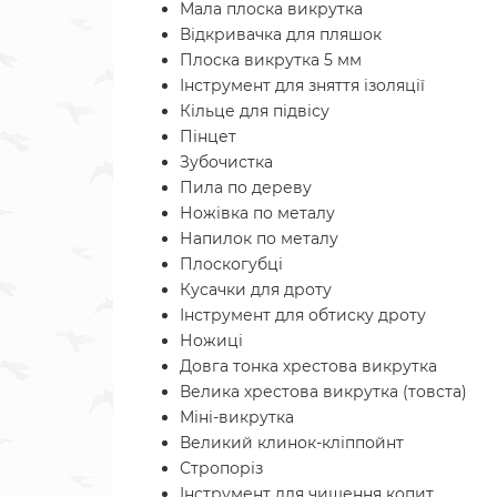
Мала плоска викрутка
Відкривачка для пляшок
Плоска викрутка 5 мм
Інструмент для зняття ізоляції
Кільце для підвісу
Пінцет
Зубочистка
Пила по дереву
Ножівка по металу
Напилок по металу
Плоскогубці
Кусачки для дроту
Інструмент для обтиску дроту
Ножиці
Довга тонка хрестова викрутка
Велика хрестова викрутка (товста)
Міні-викрутка
Великий клинок-кліппойнт
Стропоріз
Інструмент для чищення копит