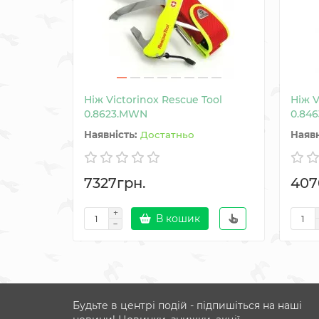
Ніж Victorinox Rescue Tool
Ніж V
0.8623.MWN
0.84
Достатньо
7327грн.
407
В кошик
Будьте в центрі подій - підпишіться на наші