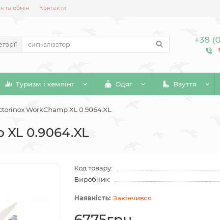
 та обмін
Контакти
+38 (
егорії
Туризм і кемпінг
Одяг
Взуття
ctorinox WorkChamp XL 0.9064.XL
 XL 0.9064.XL
Код товару:
Виробник:
Закінчився
6775грн.