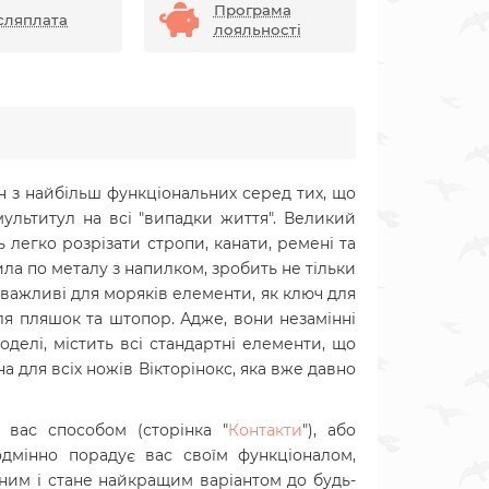
Програма
сляплата
лояльності
н з найбільш функціональних серед тих, що
мультитул на всі "випадки життя". Великий
легко розрізати стропи, канати, ремені та
ила по металу з напилком, зробить не тільки
і важливі для моряків елементи, як ключ для
ля пляшок та штопор. Адже, вони незамінні
оделі, містить всі стандартні елементи, що
а для всіх ножів Вікторінокс, яка вже давно
 вас способом (сторінка "
Контакти
"), або
дмінно порадує вас своїм функціоналом,
чним і стане найкращим варіантом до будь-