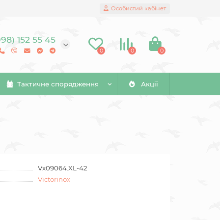
Особистий кабінет
098) 152 55 45
0
0
0
Тактичне спорядження
Акції
Vx09064.XL-42
Victorinox