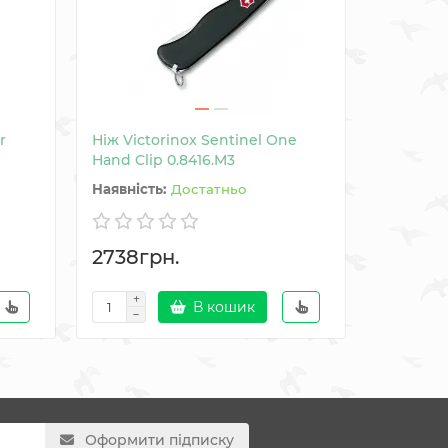
r
Ніж Victorinox Sentinel One
Ніж Victo
Hand Clip 0.8416.M3
Достатньо
2738грн.
2145гр
В кошик
Оформити підписку