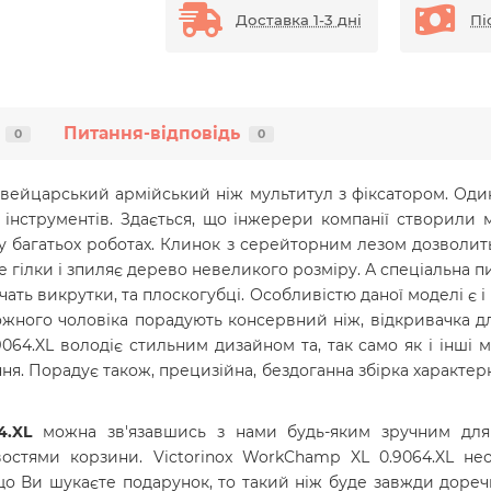
Доставка 1-3 дні
Пі
Питання-відповідь
0
0
швейцарський армійський ніж мультитул з фіксатором. Оди
ть інструментів. Здається, що інжерери компанії створили 
багатьох роботах. Клинок з серейторним лезом дозволить 
е гілки і зпиляє дерево невеликого розміру. А спеціальна п
учать викрутки, та плоскогубці. Особливістю даної моделі є 
ожного чоловіка порадують консервний ніж, відкривачка д
9064.XL володіє стильним дизайном та, так само як і інші м
я. Порадує також, прецизійна, бездоганна збірка характерн
64.XL
можна зв'язавшись з нами будь-яким зручним для
стями корзини. Victorinox WorkChamp XL 0.9064.XL
нео
якщо Ви шукаєте подарунок, то такий ніж буде завжди доре