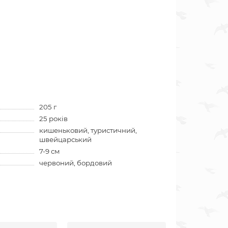
205 г
25 років
кишеньковий, туристичний,
швейцарський
7-9 см
червоний, бордовий