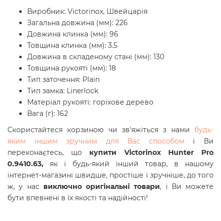
Виробник: Victorinox, Швейцарія
Загальна довжина (мм): 226
Довжина клинка (мм): 96
Товщина клинка (мм): 3.5
Довжина в складеному стані (мм): 130
Товщина рукояті (мм): 18
Тип заточення: Plain
Тип замка: Linerlock
Матеріал рукояті:
горіхове дерево
Вага (г): 162
Скористайтеся корзиною чи зв'яжіться з нами
будь-
яким іншим зручним для Вас способом
і Ви
переконаєтесь, що
купити Victorinox Hunter Pro
0.9410.63,
як і будь-який інший товар, в нашому
інтернет-магазині швидше, простіше і зручніше, до того
ж, у нас
виключно оригінальні товари
, і Ви можете
бути впевнені в їх якості та надійності!