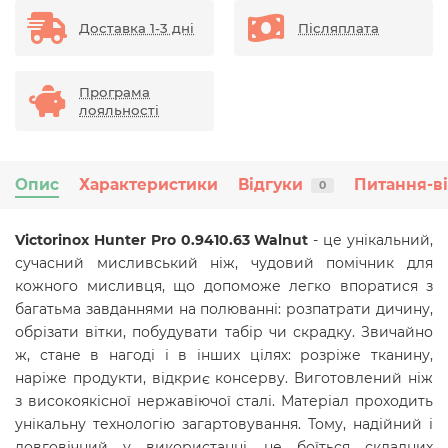
Доставка 1-3 дні
Післяплата
Програма
лояльності
Опис
Характеристики
Відгуки
Питання-в
0
Victorinox Hunter Pro 0.9410.63 Walnut
- це унікальний,
сучасний мисливський ніж, чудовий помічник для
кожного мисливця, що допоможе легко впоратися з
багатьма завданнями на полюванні: розпатрати дичину,
обрізати вітки, побудувати табір чи скрадку. Звичайно
ж, стане в нагоді і в інших цілях: розріже тканину,
наріже продукти, відкриє консерву. Виготовлений ніж
з високоякісної нержавіючої сталі. Матеріал проходить
унікальну технологію загартовування. Тому, надійний і
довговічний у використанні, не боїться складних