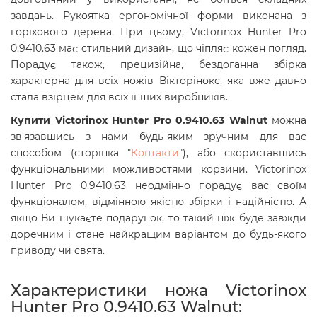
завдань. Рукоятка ергономічної форми виконана з
горіхового дерева. При цьому,
Victorinox Hunter Pro
0.9410.63 має стильний
дизайн, що чіпляє кожен погляд.
Порадує також, прецизійна, бездоганна збірка
характерна для всіх ножів Вікторінокс, яка вже давно
стала взірцем для всіх інших виробників.
Купити Victorinox Hunter Pro 0.9410.63 Walnut
можна
зв'язавшись з нами будь-яким зручним для вас
способом (сторінка "
Контакти
"), або скориставшись
функціональними можливостями корзини. Victorinox
Hunter Pro 0.9410.63
неодмінно порадує вас своїм
функціоналом, відмінною якістю збірки і надійністю. А
якщо Ви шукаєте подарунок, то такий ніж буде завжди
доречним і стане найкращим варіантом до будь-якого
приводу чи свята.
Характеристики ножа Victorinox
Hunter Pro 0.9410.63 Walnut: