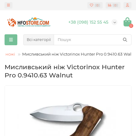
0
0
+38 (098) 152 55 45
0
Всі категорії
кі ножі
Мисливський ніж Victorinox Hunter Pro 0.9410.63 Waln
Мисливський ніж Victorinox Hunter
Pro 0.9410.63 Walnut