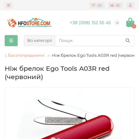
0
0
+38 (098) 152 55 45
0
Всі категорії
кі, багатопредметні
Ніж брелок Ego Tools A03R red (червони
Ніж брелок Ego Tools A03R red
(червоний)