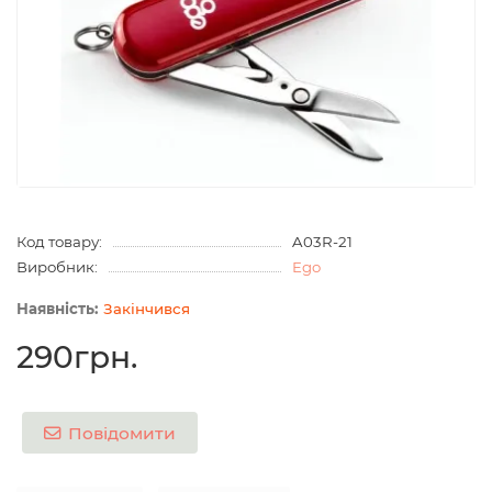
Код товару:
A03R-21
Виробник:
Ego
Закінчився
290грн.
Повідомити