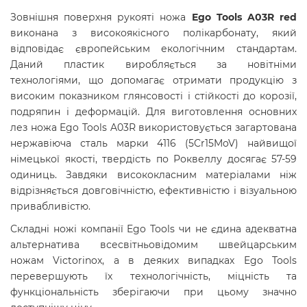
Зовнішня поверхня рукояті ножа
Ego Tools
A03R red
виконана з високоякісного полікарбонату, який
відповідає європейським екологічним стандартам
.
Даний пластик виробляється за новітніми
технологіями, що допомагає отримати продукцію з
високим показником глянсовості і стійкості до корозії,
подряпин і деформацій. Для виготовлення основних
лез ножа Ego Tools A03R використовується загартована
нержавіюча сталь марки 4116 (5Cr15MoV) найвищої
німецької якості, твердість по Роквеллу досягає 57-59
одиниць. Завдяки висококласним матеріалами ніж
відрізняється довговічністю, ефективністю і візуальною
привабливістю.
Складні ножі компанії Ego Tools чи не єдина адекватна
альтернатива всесвітньовідомим швейцарським
ножам Victorinox, а в деяких випадках Ego Tools
перевершують їх технологічність, міцність та
функціональність зберігаючи при цьому значно