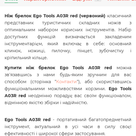
Ніж брелок Ego Tools A03R red (червоний)
класичний
представник туристичних складних ножів з
оптимальним набором корисних інструментів. Набір
доступних функцій визначається закладеним
інструментарієм, який включає в себе: основний
клинок, ножиці, пилочку, пінцет, зубочистку і
кріпильний кільце.
Купити ніж брелок
Ego Tools A03R red
можна
зв'язавшись з нами будь-яким зручним для вас
способом (сторінка "
Контакти
"), або скориставшись
функціональними можливостями корзини.
Ego Tools
A03R red
неодмінно порадує вас своїм функціоналом,
відмінною якістю збірки і надійністю.
Ego Tools A03R red
- портативний багатопредметний
інструмент, актуальний в усі часи в силу своєї
ефективності і широкої сфери застосування.