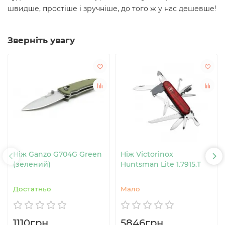
швидше, простіше і зручніше, до того ж у нас дешевше!
Зверніть увагу
Ніж Ganzo G704G Green
Ніж Victorinox
(зелений)
Huntsman Lite 1.7915.T
Достатньо
Мало
1110грн.
5846грн.