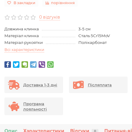
В закладки
порівняння
0 відгуків
Довжина клинка
3-5 см
Матеріал клинка
Сталь 5Cr15MoV
Матеріал рукоятки
Полікарбонат
Всі характеристики
Доставка 1-3 дні
Післяплата
Програма
лояльності
Опис
Характеристики
Відгуки
Питання-в
0