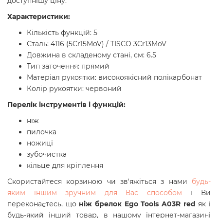
доступнішу ціну.
Характеристики:
Кількість функцій: 5
Сталь: 4116 (5Cr15MoV) / TISCO 3Cr13MoV
Довжина в складеному стані, см: 6.5
Тип заточення: прямий
Матеріал рукоятки: високоякісний полікарбонат
Колір рукоятки: червоний
Перелік інструментів і функцій:
ніж
пилочка
ножиці
зубочистка
кільце для кріплення
Скористайтеся корзиною чи зв'яжіться з нами
будь-
яким іншим зручним для Вас способом
і Ви
переконаєтесь, що
ніж брелок
Ego Tools
A03R red
як і
будь-який інший товар, в нашому інтернет-магазині