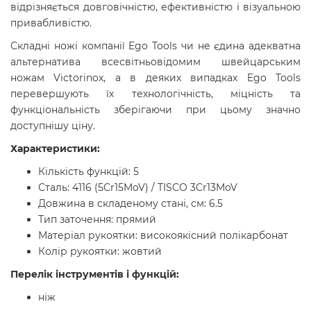
відрізняється довговічністю, ефективністю і візуальною
привабливістю.
Складні ножі компанії Ego Tools чи не єдина адекватна
альтернатива всесвітньовідомим швейцарським
ножам Victorinox, а в деяких випадках Ego Tools
перевершують їх технологічність, міцність та
функціональність зберігаючи при цьому значно
доступнішу ціну.
Характеристики:
Кількість функцій: 5
Сталь: 4116 (5Cr15MoV) / TISCO 3Cr13MoV
Довжина в складеному стані, см: 6.5
Тип заточення: прямий
Матеріал рукоятки: високоякісний полікарбонат
Колір рукоятки: жовтий
Перелік інструментів і функцій:
ніж