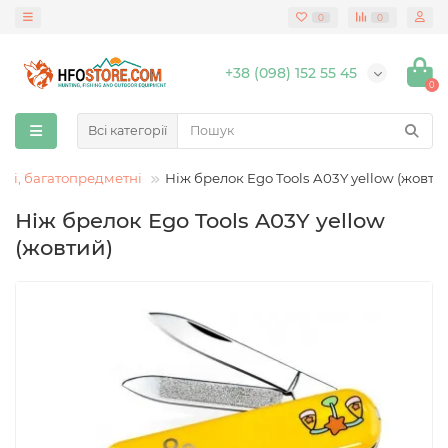
0
0
+38 (098) 152 55 45
0
Всі категорії
кі, багатопредметні
Ніж брелок Ego Tools A03Y yellow (жовти
Ніж брелок Ego Tools A03Y yellow
(жовтий)