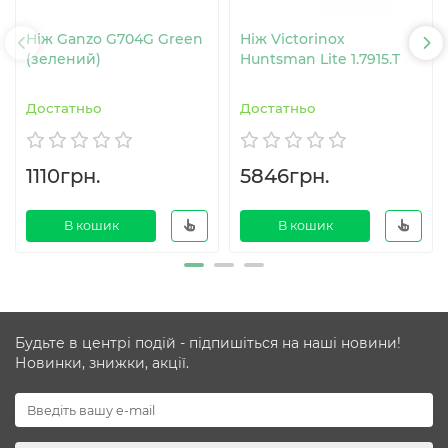
Ніж Ganzo G704G Green
Ніж Victorinox
(зелений)
Huntsman Lite 1.7915.T
Достатньо
Достатньо
1110грн.
5846грн.
В кошик
В кошик
Будьте в центрі подій - підпишіться на наші новини!
Новинки, знижки, акції.