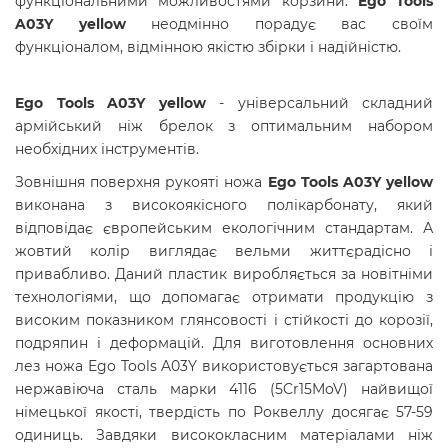
функціональними можливостями корзини.
Ego Tools
A03Y yellow
неодмінно порадує вас своїм
функціоналом, відмінною якістю збірки і надійністю.
Ego Tools A03Y yellow
- універсальний складний
армійський ніж брелок з оптимальним набором
необхідних інструментів.
Зовнішня поверхня рукояті ножа
Ego Tools A03Y yellow
виконана з високоякісного полікарбонату, який
відповідає європейським екологічним стандартам. А
ж
овтий колір виглядає вельми життєрадісно і
привабливо.
Даний пластик виробляється за новітніми
технологіями, що допомагає отримати продукцію з
високим показником глянсовості і стійкості до корозії,
подряпин і деформацій. Для виготовлення основних
лез ножа Ego Tools A03Y використовується загартована
нержавіюча сталь марки 4116 (5Cr15MoV) найвищої
німецької якості, твердість по Роквеллу досягає 57-59
одиниць. Завдяки висококласним матеріалами ніж