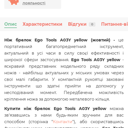
лояльності
Опис
Характеристики
Відгуки
Питання-в
0
Ніж брелок Ego Tools A03Y yellow (жовтий) -
це
портативний багатопредметний інструмент,
актуальний в усі часи в силу своєї ефективності і
широкої сфери застосування.
Ego Tools A03Y yellow
-
яскравий представник модельного ряду складних
ножів - найбільш актуальних у міських умовах через
свої малі габарити. У компактній рукоятці заховані
інструменти що здатні прийти на допомогу у
несподіваний момент. Передбачена можливість
кріплення ножа за допомогою металевого кільця.
Купити ніж брелок
Ego Tools
A03Y yellow
можна
зв'язавшись з нами будь-яким зручним для вас
способом (сторінка "
Контакти
"), або скориставшись