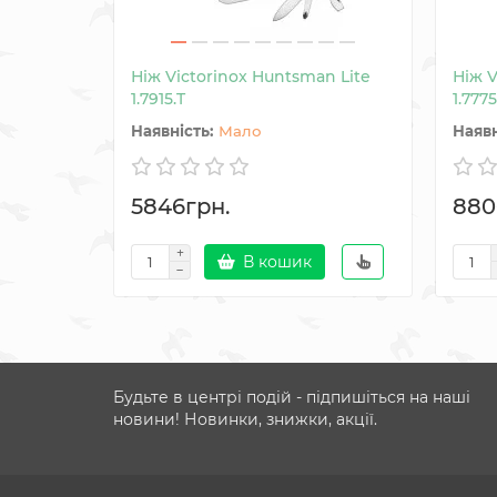
Ніж Victorinox Huntsman Lite
Ніж V
1.7915.T
1.7775
Мало
5846грн.
880
В кошик
Будьте в центрі подій - підпишіться на наші
новини! Новинки, знижки, акції.