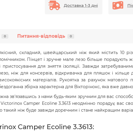
Доставка 1-3 дні
Пі
Питання-відповідь
0
0
кісний, складний, швейцарський ніж який містить 10 різ
помічником. Пінцет і зручне мале лезо більше порадують жін
 пристосування для зняття ізоляції. Завжди затребувани
езо, ніж для консервів, відкривачка для пляшок і кільце д
исокоякісних матеріалів.
Рукоятка за рахунок матового п
бездоганна збірка характерна для Вікторінокс, яка вже давно
жна зв'язавшись з нами будь-яким зручним для вас способом
Victorinox
Camper
Ecoline 3.3613
неодмінно порадує вас свої
то такий ніж буде завжди доречним і стане найкращим варіа
inox Camper Ecoline 3.3613: