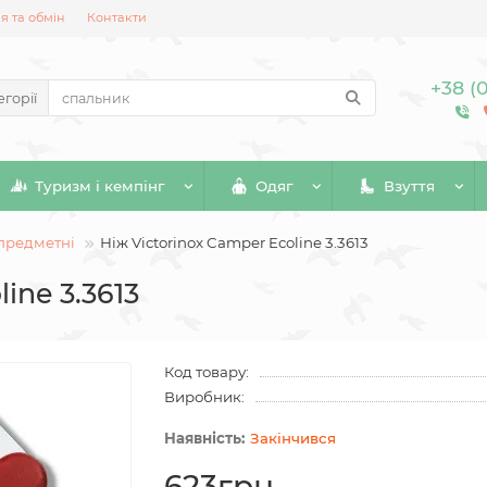
 та обмін
Контакти
+38 (
егорії
Туризм і кемпінг
Одяг
Взуття
предметні
Ніж Victorinox Camper Ecoline 3.3613
ine 3.3613
Код товару:
Виробник:
Закінчився
623грн.