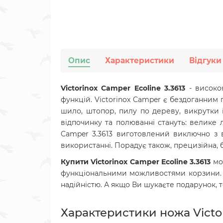
Опис
Характеристики
Відгуки
Victorinox Camper Ecoline 3.3613
- високоя
функцій. Victorinox Camper є бездоганним 
шило, штопор, пилу по дереву, викрутки і
відпочинку та полюванні стануть: велике л
Camper 3.3613 виготовлений виключно з в
використанні. Порадує також, п
рецизійна, 
Купити Victorinox
Camper
Ecoline 3.3613
мо
функціональними можливостями корзини. 
надійністю. А якщо Ви шукаєте подарунок, 
Характеристики ножа Victor