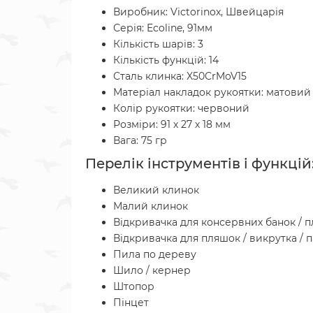
Виробник: Victorinox, Швейцарія
Серія: Ecoline, 91мм
Кількість шарів: 3
Кількість функцій: 14
Сталь клинка: X50CrMoV15
Матеріал накладок рукоятки: матовий
Колір рукоятки: червоний
Розміри: 91 х 27 х 18 мм
Вага: 75 гр
Перелік інструментів і функцій
Великий клинок
Малий клинок
Відкривачка для консервних банок / п
Відкривачка для пляшок / викрутка / па
Пила по дереву
Шило / кернер
Штопор
Пінцет