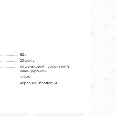
82 г
25 років
кишеньковий, туристичний,
швейцарський
5-7 см
червоний, бордовий