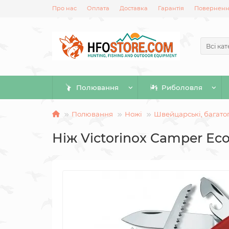
Про нас
Оплата
Доставка
Гарантія
Повернення
Всі кат
Полювання
Риболовля
Полювання
Ножі
Швейцарські, багато
Ніж Victorinox Camper Ecol