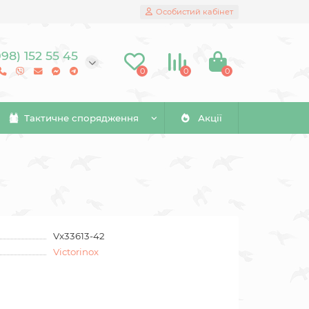
Особистий кабінет
098) 152 55 45
0
0
0
Тактичне спорядження
Акції
Vx33613-42
Victorinox