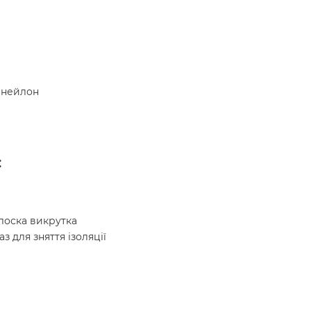
 нейлон
:
лоска викрутка
з для зняття ізоляції