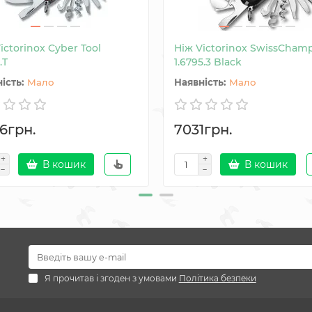
ictorinox Cyber Tool
Ніж Victorinox SwissCham
.T
1.6795.3 Black
Мало
Мало
6грн.
7031грн.
В кошик
В кошик
Я прочитав і згоден з умовами
Політика безпеки