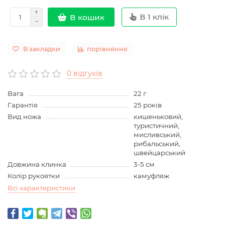
В 1 клік
В кошик
В закладки
порівняння
0 відгуків
Вага
22 г
Гарантія
25 років
Вид ножа
кишеньковий,
туристичний,
мисливський,
рибальський,
швейцарський
Довжина клинка
3-5 см
Колір рукоятки
камуфляж
Всі характеристики