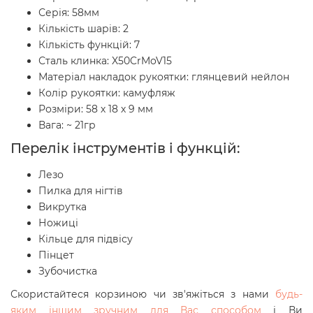
Серія: 58мм
Кількість шарів: 2
Кількість функцій: 7
Сталь клинка: X50CrMoV15
Матеріал накладок рукоятки: глянцевий нейлон
Колір рукоятки: камуфляж
Розміри: 58 х 18 х 9 мм
Вага: ~ 21гр
Перелік інструментів і функцій:
Лезо
Пилка для нігтів
Викрутка
Ножиці
Кільце для підвісу
Пінцет
Зубочистка
Скористайтеся корзиною чи зв'яжіться з нами
будь-
яким іншим зручним для Вас способом
і Ви