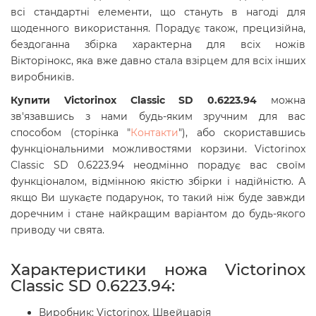
всі стандартні елементи, що стануть в нагоді для
щоденного використання.
Порадує також, прецизійна,
бездоганна збірка характерна для всіх ножів
Вікторінокс, яка вже давно стала взірцем для всіх інших
виробників.
Купити Victorinox Classic SD 0.6223.94
можна
зв'язавшись з нами будь-яким зручним для вас
способом (сторінка "
Контакти
"), або скориставшись
функціональними можливостями корзини. Victorinox
Classic SD 0.6223.94
неодмінно порадує вас своїм
функціоналом, відмінною якістю збірки і надійністю. А
якщо Ви шукаєте подарунок, то такий ніж буде завжди
доречним і стане найкращим варіантом до будь-якого
приводу чи свята.
Характеристики ножа Victorinox
Classic SD 0.6223.94:
Виробник: Victorinox, Швейцарія