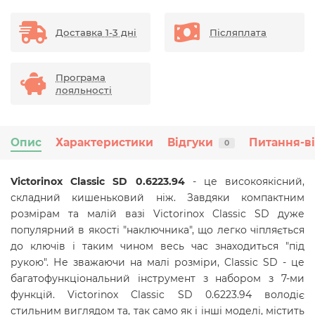
Доставка 1-3 дні
Післяплата
Програма
лояльності
Опис
Характеристики
Відгуки
Питання-в
0
Victorinox Classic SD 0.6223.94
- це високоякісний,
складний кишеньковий ніж. Завдяки компактним
розмірам та малій вазі Victorinox Classic SD дуже
популярний в якості "наключника", що легко чіпляється
до ключів і таким чином весь час знаходиться "під
рукою". Не зважаючи на малі розміри, Classic SD - це
багатофункціональний інструмент з набором з 7-ми
функцій. Victorinox Classic SD 0.6223.94
володіє
стильним виглядом та, так само як і інші моделі, містить