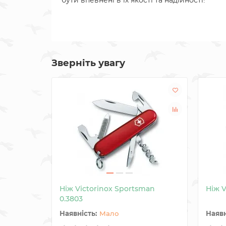
бути впевнені в їх якості та надійності!
Зверніть увагу
Ніж Victorinox Sportsman
Ніж V
0.3803
Мало