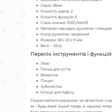
Серія: 58мм
Кількість шарів: 2
Кількість функцій: 6
Сталь клинка: X50CrMoV15
Матеріал накладок рукоятки: глянцев
Колір рукоятки: червоний
Розміри: 58 х 20 х 9 мм
Вага: ~ 26гр
Перелік інструментів і функцій
Лезо
Пилка для нігтів
Викрутка
Пінцет
Зубочистка
Кільце для підвісу
Скористайтеся корзиною чи зв'яжіться з н
як і будь-який інший товар, в нашому інтер