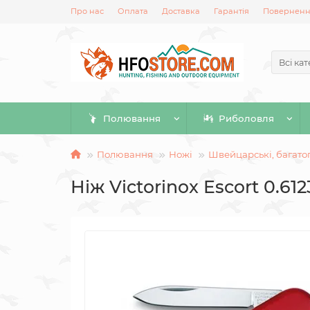
Про нас
Оплата
Доставка
Гарантія
Повернення
Всі кат
Полювання
Риболовля
Полювання
Ножі
Швейцарські, багато
Ніж Victorinox Escort 0.61