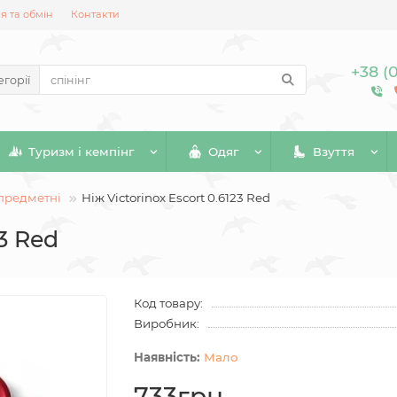
 та обмін
Контакти
+38 (
егорії
Туризм і кемпінг
Одяг
Взуття
предметні
Ніж Victorinox Escort 0.6123 Red
23 Red
Код товару:
Виробник:
Мало
733грн.