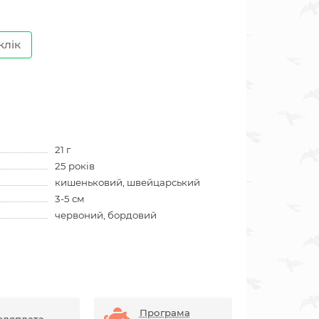
клік
21 г
25 років
кишеньковий, швейцарський
3-5 см
червоний, бордовий
Програма