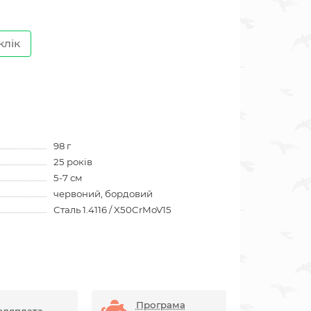
клік
98 г
25 років
5-7 см
червоний, бордовий
Сталь 1.4116 / X50CrMoV15
Програма