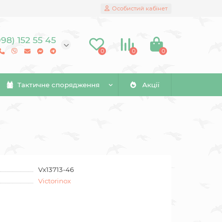
Особистий кабінет
098) 152 55 45
0
0
0
Тактичне спорядження
Акції
Vx13713-46
Victorinox