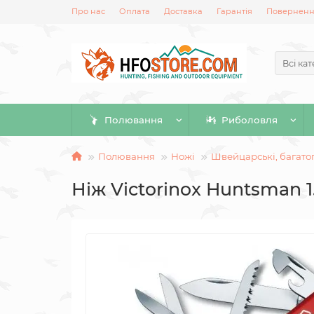
Про нас
Оплата
Доставка
Гарантія
Повернення
Всі кат
Полювання
Риболовля
Полювання
Ножі
Швейцарські, багато
Ніж Victorinox Huntsman 1