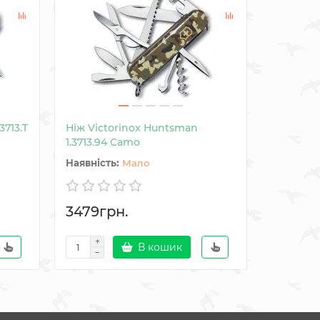
3713.T
Ніж Victorinox Huntsman
Ніж Vict
1.3713.94 Camo
Black
Мало
3479грн.
3182гр
В кошик