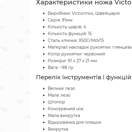
Характеристики ножа Victor
Виробник: Victorinox, Швейцарія
Серія: 91мм
Кількість шарів: 4
Кількість функцій: 15
Сталь клинка: X50CrMoV15
Матеріал накладок рукоятки: глянцев
Колір рукоятки: червоний
Розміри: 91 х 27 х 21 мм
Вага: ~98 гр
Перелік інструментів і функцій
Велике лезо
Мале лезо
Штопор
Консервний ніж
Мала викрутка
Відкривачка для пляшок
Викрутка