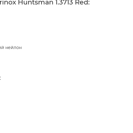
inox Huntsman 1.3713 Red:
ий нейлон
: