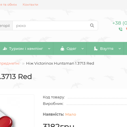
 та обмін
Контакти
+38 (
егорії
Туризм і кемпінг
Одяг
Взуття
предметні
Ніж Victorinox Huntsman 1.3713 Red
.3713 Red
Код товару:
Виробник:
Мало
3182грн.