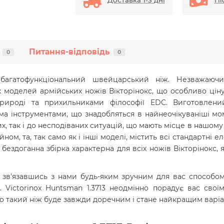
Доставка 1-3 дні
Пі
Питання-відповідь
0
0
агатофункціональний швейцарський ніж. Незважаючи
х моделей армійських ножів Вікторінокс, що особливо цін
рироді та прихильниками філософії EDC. Виготовлени
 інструментами, що знадобляться в найнеочікуваніші мом
, так і до несподіваних ситуацій, що мають місце в нашому 
ном, та, так само як і інші моделі, містить всі стандартні 
бездоганна збірка характерна для всіх ножів Вікторінокс, 
зв'язавшись з нами будь-яким зручним для вас способом 
Victorinox Huntsman 1.3713
неодмінно порадує вас своїм 
то такий ніж буде завжди доречним і стане найкращим варіа