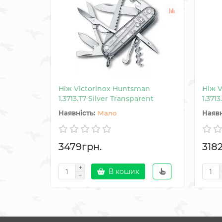
Ніж Victorinox Huntsman
Ніж 
1.3713.T7 Silver Transparent
1.371
Мало
3479грн.
318
В кошик