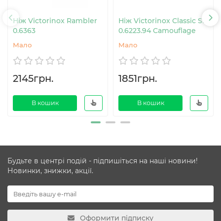
Ніж Victorinox Rambler
Ніж Victorinox Classic SD
0.6363
0.6223.94 Camouflage
Мало
Мало
2145грн.
1851грн.
В кошик
В кошик
Будьте в центрі подій - підпишіться на наші новини!
Новинки, знижки, акції.
Оформити підписку