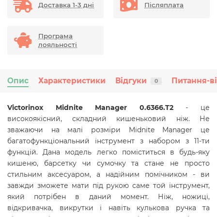
Доставка 1-3 дні
Післяплата
Програма
лояльності
Опис
Характеристики
Відгуки
Питання-в
0
Victorinox Midnite Manager 0.6366.T2
- це
високоякісний, складний кишеньковий ніж. Не
зважаючи на малі розміри Midnite Manager це
багатофункціональний інструмент з набором з 11-ти
функцій. Дана модель легко поміститься в будь-яку
кишеню, барсетку чи сумочку та стане не просто
стильним аксесуаром, а надійним помічником - ви
завжди зможете мати під рукою саме той інструмент,
який потрібен в даний момент.
Ніж, ножиці,
відкривачка, викрутки і навіть кулькова ручка та