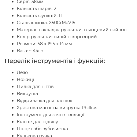
Серія: 58мм
Кількість шарів: 2
Кількість функцій: 11
Сталь клинка: X50CrMoV15
Матеріал накладок рукоятки: глянцевий нейлон
Колір рукоятки: синій півпрозорий
Розміри: 58 х 19,5 х 14 мм
Вага: ~ 44гр
Перелік інструментів і функцій:
Лезо
Ножиці
Пилка для нігтів
Викрутка
Відкривачка для пляшок
Хрестова магнітна викрутка Phillips
Інструмент для зняття ізоляції
Кільце для підвісу
Пінцет або зубочистка
Кулькова ручка