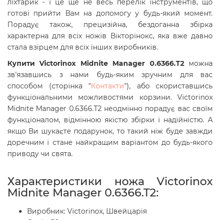
ліхтарик - і це ще не весь перелік інструментів, що
готові прийти Вам на допомогу у будь-який момент.
Порадує також, прецизійна, бездоганна збірка
характерна для всіх ножів Вікторінокс, яка вже давно
стала взірцем для всіх інших виробників.
Купити Victorinox Midnite Manager 0.6366.T2
можна
зв'язавшись з нами будь-яким зручним для вас
способом (сторінка "
Контакти
"), або скориставшись
функціональними можливостями корзини. Victorinox
Midnite Manager 0.6366.T2
неодмінно порадує вас своїм
функціоналом, відмінною якістю збірки і надійністю. А
якщо Ви шукаєте подарунок, то такий ніж буде завжди
доречним і стане найкращим варіантом до будь-якого
приводу чи свята.
Характеристики ножа Victorinox
Midnite Manager 0.6366.T2:
Виробник: Victorinox, Швейцарія