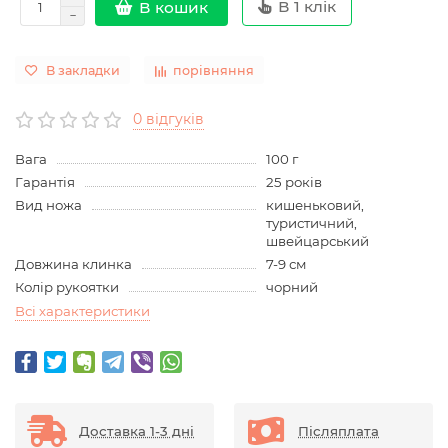
В 1 клік
В кошик
В закладки
порівняння
0 відгуків
Вага
100 г
Гарантія
25 років
Вид ножа
кишеньковий,
туристичний,
швейцарський
Довжина клинка
7-9 см
Колір рукоятки
чорний
Всі характеристики
Доставка 1-3 дні
Післяплата