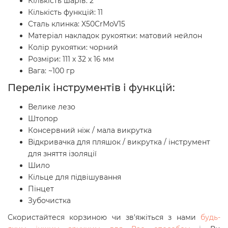
Кількість шарів: 2
Кількість функцій: 11
Сталь клинка: X50CrMoV15
Матеріал накладок рукоятки: матовий нейлон
Колір рукоятки: чорний
Розміри: 111 х 32 х 16 мм
Вага: ~100 гр
Перелік інструментів і функцій:
Велике лезо
Штопор
Консервний ніж / мала викрутка
Відкривачка для пляшок / викрутка / інструмент
для зняття ізоляції
Шило
Кільце для підвішування
Пінцет
Зубочистка
Скористайтеся корзиною чи зв'яжіться з нами
будь-