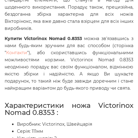
стандартні елементи, що стануть в нагоді для
щоденного використання. Порадує також, прецизійна,
бездоганна збірка характерна для всіх ножів
Вікторінокс, яка вже давно стала взірцем для всіх інших
виробників.
Купити Victorinox Nomad 0.8353
можна зв'язавшись з
нами будь-яким зручним для вас способом (сторінка
"
Контакти
"), або скориставшись функціональними
можливостями корзини. Victorinox Nomad 0.8353
неодмінно порадує вас своїм функціоналом, відмінною
якістю збірки і надійністю. А якщо Ви шукаєте
подарунок, то такий ніж буде завжди доречним і стане
найкращим варіантом до будь-якого приводу чи свята.
Характеристики ножа Victorinox
Nomad 0.8353 :
Виробник: Victorinox, Швейцарія
Серія: 111мм