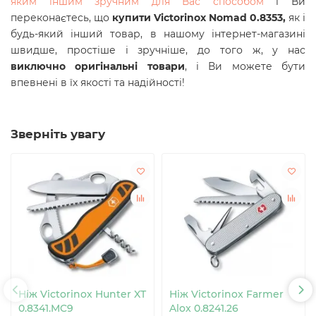
яким іншим зручним для Вас способом
і Ви
переконаєтесь, що
купити Victorinox Nomad 0.8353,
як і
будь-який інший товар, в нашому інтернет-магазині
швидше, простіше і зручніше, до того ж, у нас
виключно оригінальні товари
, і Ви можете бути
впевнені в їх якості та надійності!
Зверніть увагу
Ніж Victorinox Hunter XT
Ніж Victorinox Farmer
0.8341.MC9
Alox 0.8241.26