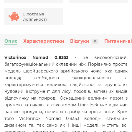
Програма
лояльності
Опис
Характеристики
Відгуки
Питання-в
0
Victorinox Nomad 0.8353
- це високоякісний,
багатофункціональний складний ніж. Порівняно проста
модель швейцарського армійського ножа, яка однак
володіє необхідною функціональністю та
характеризується великою надійністю та зручністю.
Чудовий інструмент для лісу, походів, активних видів
відпочинку на природі. Оснащений великим лезом з
прямою заточкою та фіксатором
Liner-lock
яке відмінно
наріже продукти, почистить рибу чи зріже вітки. Крім
того Victorinox Nomad 0.8353 володіє стильним
дизайном та, так само як і інші моделі, містить всі