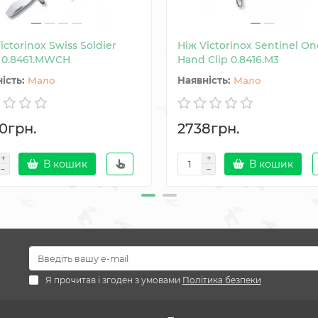
ictorinox Swiss Soldier
Ніж Victorinox Sentinel On
e 0.8461.MWCH
Hand Clip 0.8416.M3
Мало
Мало
0грн.
2738грн.
В кошик
В кошик
Я прочитав і згоден з умовами
Політика безпеки