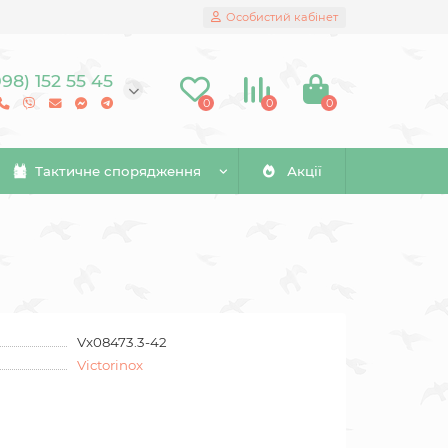
Особистий кабінет
098) 152 55 45
0
0
0
Тактичне спорядження
Акції
Vx08473.3-42
Victorinox