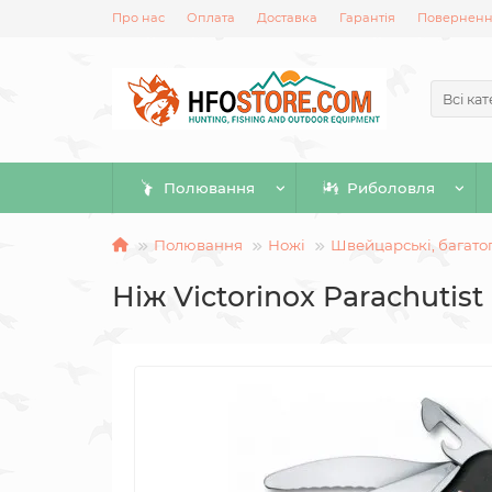
Про нас
Оплата
Доставка
Гарантія
Повернення
Всі кат
Полювання
Риболовля
Полювання
Ножі
Швейцарські, багато
Ніж Victorinox Parachutist