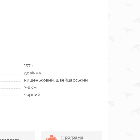
137 г
довічна
кишеньковий, швейцарський
7-9 см
чорний
Програма