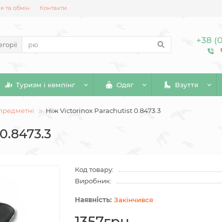
 та обмін
Контакти
+38 (
егорії
Туризм і кемпінг
Одяг
Взуття
предметні
Ніж Victorinox Parachutist 0.8473.3
 0.8473.3
Код товару:
Виробник:
Закінчився
1357грн.