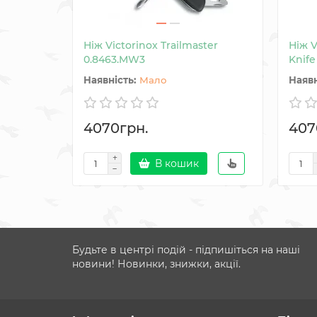
Ніж Victorinox Trailmaster
Ніж V
0.8463.MW3
Knif
Мало
4070грн.
407
В кошик
Будьте в центрі подій - підпишіться на наші
новини! Новинки, знижки, акції.