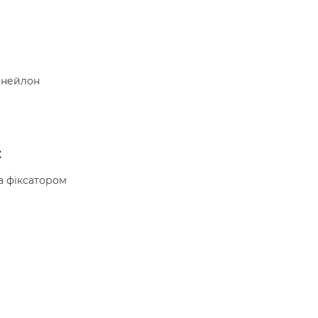
 нейлон
:
а фіксатором