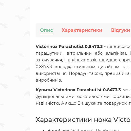
Опис
Характеристики
Відгуки
Victorinox Parachutist 0.8473.3
- це високо
парашутний, вітрильний або альпінізм. В
заточування, і, в кілька разів швидше справ
0.8473.3 володіє стильним дизайном та, 
використання. Порадує також, прецизійна, 
виробників.
Купити Victorinox Parachutist 0.8473.3
мож
функціональними можливостями корзини. Vi
надійністю. А якщо Ви шукаєте подарунок, 
Характеристики ножа Victori
Виробник: Victorinox, Швейцарія