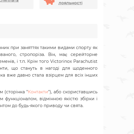
сляплата
лояльності
чник при заняттях такими видами спорту як
званого, стропоріза. Він, має серейторне
нів, і т.п. Крім того Victorinox Parachutist
менти, що стануть в нагоді для щоденного
яка вже давно стала взірцем для всіх інших
 (сторінка "
Контакти
"), або скориставшись
 функціоналом, відмінною якістю збірки і
нтом до будь-якого приводу чи свята.