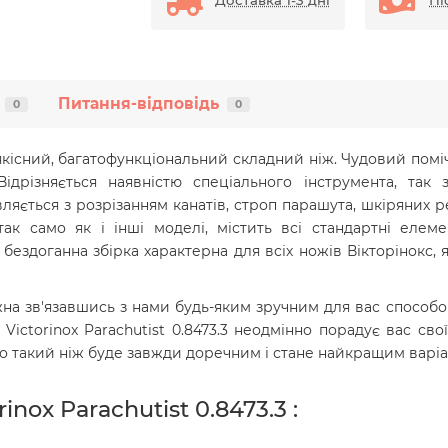
Доставка 1-3 дні
Пі
Питання-відповідь
0
0
якісний, багатофункціональний складний ніж. Чудовий помі
ідрізняється наявністю спеціального інструмента, так 
ляється з розрізанням канатів, строп парашута, шкіряних реме
так само як і інші моделі, містить всі стандартні еле
бездоганна збірка характерна для всіх ножів Вікторінокс, 
на зв'язавшись з нами будь-яким зручним для вас способом
ctorinox Parachutist 0.8473.3
неодмінно порадує вас своїм
то такий ніж буде завжди доречним і стане найкращим варіа
nox Parachutist 0.8473.3 :