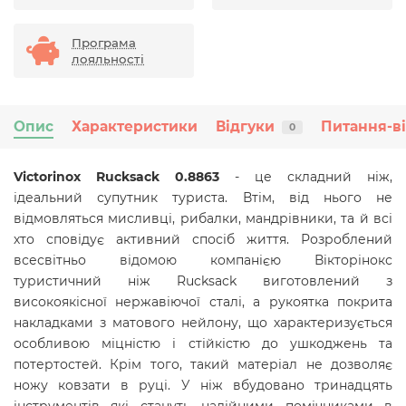
Програма
лояльності
Опис
Характеристики
Відгуки
Питання-в
0
Victorinox Rucksack 0.8863
- це складний ніж,
ідеальний супутник туриста. Втім, від нього не
відмовляться мисливці, рибалки, мандрівники, та й всі
хто сповідує активний спосіб життя. Розроблений
всесвітньо відомою компанією Вікторінокс
туристичний ніж Rucksack виготовлений з
високоякісної нержавіючої сталі, а рукоятка покрита
накладками з матового нейлону, що характеризується
особливою міцністю і стійкістю до ушкоджень та
потертостей. Крім того, такий матеріал не дозволяє
ножу ковзати в руці. У ніж вбудовано тринадцять