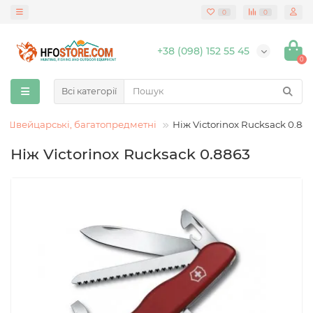
0
0
+38 (098) 152 55 45
0
Всі категорії
Швейцарські, багатопредметні
Ніж Victorinox Rucksack 0.88
Ніж Victorinox Rucksack 0.8863