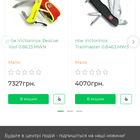
Ніж Victorinox Rescue
Ніж Victorinox
Tool 0.8623.MWN
Trailmaster 0.8463.MW3
Мало
Мало
7327грн.
4070грн.
В кошик
В кошик
Будьте в центрі подій - підпишіться на наші новини!