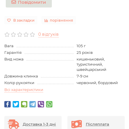
Повідомити
В закладки
порівняння
0 відгуків
Вага
105 г
Гарантія
25 років
Вид ножа
кишеньковий,
туристичний,
швейцарський
Довжина клинка
7-9 см
Колір рукоятки
червоний, бордовий
Всі характеристики
Доставка 1-3 дні
Післяплата