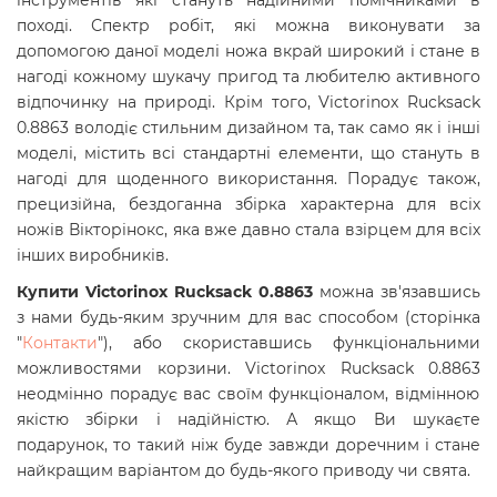
інструментів які стануть надійними помічниками в
поході. Спектр робіт, які можна виконувати за
допомогою даної моделі ножа вкрай широкий і стане в
нагоді кожному шукачу пригод та любителю активного
відпочинку на природі. Крім того, Victorinox Rucksack
0.8863 володіє стильним дизайном та, так само як і інші
моделі, містить всі стандартні елементи, що стануть в
нагоді для щоденного використання. Порадує також,
прецизійна, бездоганна збірка характерна для всіх
ножів Вікторінокс, яка вже давно стала взірцем для всіх
інших виробників.
Купити Victorinox Rucksack 0.8863
можна зв'язавшись
з нами будь-яким зручним для вас способом (сторінка
"
Контакти
"), або скориставшись функціональними
можливостями корзини. Victorinox Rucksack 0.8863
неодмінно порадує вас своїм функціоналом, відмінною
якістю збірки і надійністю. А якщо Ви шукаєте
подарунок, то такий ніж буде завжди доречним і стане
найкращим варіантом до будь-якого приводу чи свята.