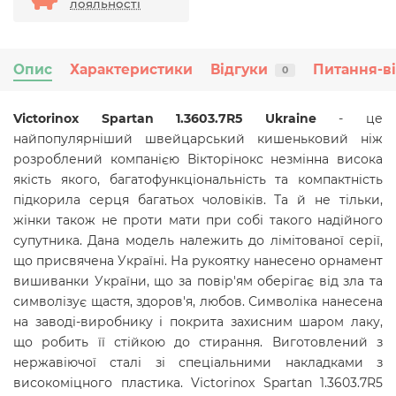
лояльності
Опис
Характеристики
Відгуки
Питання-в
0
Victorinox Spartan 1.3603.7R5 Ukraine
- це
найпопулярніший швейцарський кишеньковий ніж
розроблений компанією Вікторінокс незмінна висока
якість якого, багатофункціональність та компактність
підкорила серця багатьох чоловіків. Та й не тільки,
жінки також не проти мати при собі такого надійного
супутника. Дана модель належить до л
імітованої серії,
що присвячена Україні. На рукоятку нанесено орнамент
вишиванки України, що за повір'ям оберігає від зла та
символізує щастя, здоров'я, любов. Символіка нанесена
на заводі-виробнику і покрита захисним шаром лаку,
що робить її стійкою до стирання.
Виготовлений з
нержавіючої сталі зі спеціальними накладками з
високоміцного пластика. Victorinox Spartan 1.3603.7R5