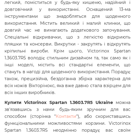
легкий, поміститься у будь-яку кишеню, надійний і
довговічний у використанні. Оснащений 13-ма
інструментами що знадобляться для щоденного
використання. Містить великий і малий клинки, що
довгий час не вимагають додаткового заточування.
Спеціальні відкривачки, що з легкістю відкриють
пляшки та консерви. Викрутки - закрутять і відкрутять
кріпильні вироби.
Крім цього, Victorinox Spartan
1.3603.7R5 володіє стильним дизайном та, так само як і
інші моделі, містить всі стандартні елементи, що
стануть в нагоді для щоденного використання. Порадує
також, прецизійна, бездоганна збірка характерна для
всіх ножів Вікторінокс, яка вже давно стала взірцем для
всіх інших виробників.
Купити Victorinox Spartan 1.3603.7R5 Ukraine
можна
зв'язавшись з нами будь-яким зручним для вас
способом (сторінка "
Контакти
"), або скориставшись
функціональними можливостями корзини. Victorinox
Spartan 1.3603.7R5
неодмінно порадує вас своїм