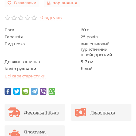
В закладки
порівняння
0 відгуків
Вага
60 г
Гарантія
25 років
Вид ножа
кишеньковий,
туристичний,
швейцарський
Довжина клинка
5-7 см
Колір рукоятки
білий
Всі характеристики
Доставка 1-3 дні
Післяплата
Програма