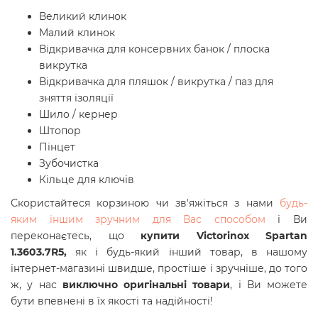
Великий клинок
Малий клинок
Відкривачка для консервних банок / плоска
викрутка
Відкривачка для пляшок / викрутка / паз для
зняття ізоляції
Шило / кернер
Штопор
Пінцет
Зубочистка
Кільце для ключів
Скористайтеся корзиною чи зв'яжіться з нами
будь-
яким іншим зручним для Вас способом
і Ви
переконаєтесь, що
купити Victorinox Spartan
1.3603.7R5,
як і будь-який інший товар, в нашому
інтернет-магазині швидше, простіше і зручніше, до того
ж, у нас
виключно оригінальні товари
, і Ви можете
бути впевнені в їх якості та надійності!