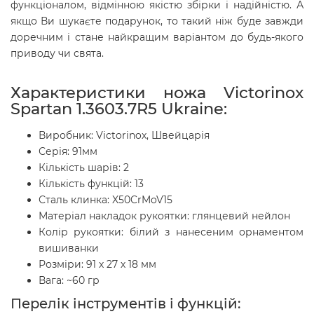
функціоналом, відмінною якістю збірки і надійністю. А
якщо Ви шукаєте подарунок, то такий ніж буде завжди
доречним і стане найкращим варіантом до будь-якого
приводу чи свята.
Характеристики ножа Victorinox
Spartan 1.3603.7R5 Ukraine:
Виробник: Victorinox, Швейцарія
Серія: 91мм
Кількість шарів: 2
Кількість функцій: 13
Сталь клинка: X50CrMoV15
Матеріал накладок рукоятки: глянцевий нейлон
Колір рукоятки: білий з нанесеним орнаментом
вишиванки
Розміри: 91 х 27 х 18 мм
Вага: ~60 гр
Перелік інструментів і функцій: