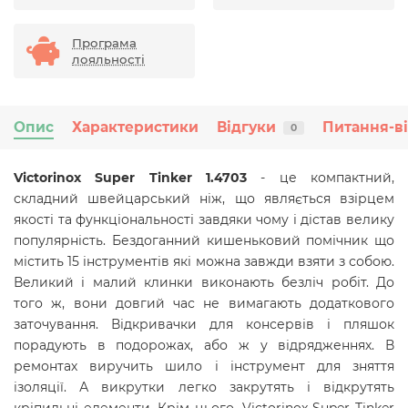
Програма
лояльності
Опис
Характеристики
Відгуки
Питання-в
0
Victorinox Super Tinker 1.4703
- це компактний,
складний швейцарський ніж, що являється взірцем
якості та функціональності завдяки чому і дістав велику
популярність. Бездоганний кишеньковий помічник що
містить 15 інструментів які можна завжди взяти з собою.
Великий і малий клинки виконають безліч робіт. До
того ж, вони довгий час не вимагають додаткового
заточування. Відкривачки для консервів і пляшок
порадують в подорожах, або ж у відрядженнях.
В
ремонтах виручить шило і інструмент для зняття
ізоляції. А викрутки легко закрутять і відкрутять