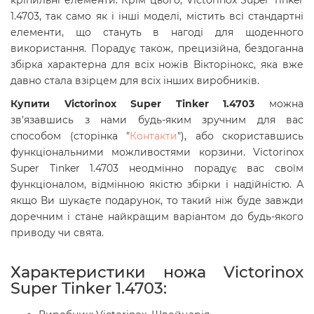
кріпильні елементи. Крім цього, Victorinox Super Tinker
1.4703, так само як і інші моделі, містить всі стандартні
елементи, що стануть в нагоді для щоденного
використання. Порадує також, прецизійна, бездоганна
збірка характерна для всіх ножів Вікторінокс, яка вже
давно стала взірцем для всіх інших виробників.
Купити Victorinox Super Tinker 1.4703
можна
зв'язавшись з нами будь-яким зручним для вас
способом (сторінка "
Контакти
"), або скориставшись
функціональними можливостями корзини. Victorinox
Super Tinker 1.4703
неодмінно порадує вас своїм
функціоналом, відмінною якістю збірки і надійністю. А
якщо Ви шукаєте подарунок, то такий ніж буде завжди
доречним і стане найкращим варіантом до будь-якого
приводу чи свята.
Характеристики ножа Victorinox
Super Tinker 1.4703: