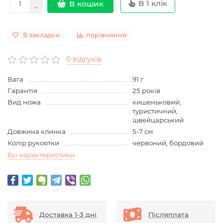
В 1 клік
В кошик
В закладки
порівняння
0 відгуків
Вага
91 г
Гарантія
25 років
Вид ножа
кишеньковий,
туристичний,
швейцарський
Довжина клинка
5-7 см
Колір рукоятки
червоний, бордовий
Всі характеристики
Доставка 1-3 дні
Післяплата