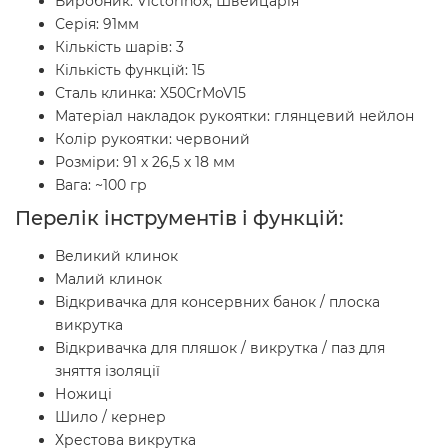
Виробник: Victorinox, Швейцарія
Серія: 91мм
Кількість шарів: 3
Кількість функцій: 15
Сталь клинка: X50CrMoV15
Матеріал накладок рукоятки: глянцевий нейлон
Колір рукоятки: червоний
Розміри: 91 х 26,5 х 18 мм
Вага: ~100 гр
Перелік інструментів і функцій:
Великий клинок
Малий клинок
Відкривачка для консервних банок / плоска
викрутка
Відкривачка для пляшок / викрутка / паз для
зняття ізоляції
Ножиці
Шило / кернер
Хрестова викрутка