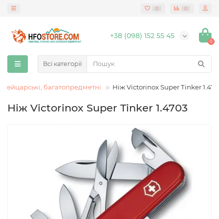
0
0
+38 (098) 152 55 45
0
Всі категорії
вейцарські, багатопредметні
Ніж Victorinox Super Tinker 1.47
Ніж Victorinox Super Tinker 1.4703