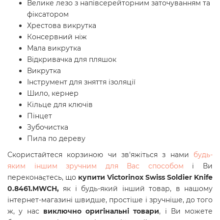
Велике лезо з напівсерейторним заточуванням та
фіксатором
Хрестова викрутка
Консервний ніж
Мала викрутка
Відкривачка для пляшок
Викрутка
Інструмент для зняття ізоляції
Шило, кернер
Кільце для ключів
Пінцет
Зубочистка
Пила по дереву
Скористайтеся корзиною чи зв'яжіться з нами
будь-
яким іншим зручним для Вас способом
і Ви
переконаєтесь, що
купити Victorinox Swiss Soldier Knife
0.8461.MWCH,
як і будь-який інший товар, в нашому
інтернет-магазині швидше, простіше і зручніше, до того
ж, у нас
виключно оригінальні товари
, і Ви можете