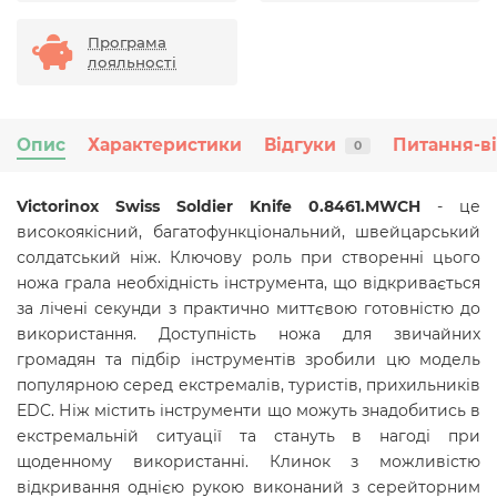
Програма
лояльності
Опис
Характеристики
Відгуки
Питання-в
0
Victorinox Swiss Soldier Knife 0.8461.MWCH
- це
високоякісний, багатофункціональний, швейцарський
солдатський ніж. Ключову роль при створенні цього
ножа грала необхідність інструмента, що відкривається
за лічені секунди з практично миттєвою готовністю до
використання. Доступність ножа для звичайних
громадян та підбір інструментів зробили цю модель
популярною серед екстремалів, туристів, прихильників
EDC. Ніж містить інструменти що можуть знадобитись в
екстремальній ситуації та стануть в нагоді при
щоденному використанні. Клинок з можливістю
відкривання однією рукою виконаний з серейторним