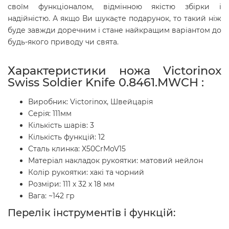
своїм функціоналом, відмінною якістю збірки і
надійністю. А якщо Ви шукаєте подарунок, то такий ніж
буде завжди доречним і стане найкращим варіантом до
будь-якого приводу чи свята.
Характеристики ножа Victorinox
Swiss Soldier Knife 0.8461.MWCH :
Виробник: Victorinox, Швейцарія
Серія: 111мм
Кількість шарів: 3
Кількість функцій: 12
Сталь клинка: X50CrMoV15
Матеріал накладок рукоятки: матовий нейлон
Колір рукоятки: хакі та чорний
Розміри: 111 х 32 х 18 мм
Вага: ~142 гр
Перелік інструментів і функцій: