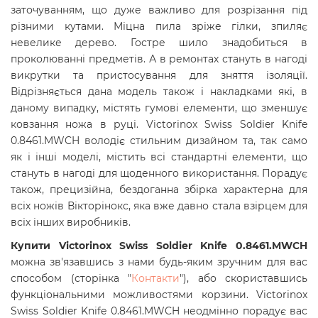
заточуванням, що дуже важливо для розрізання під
різними кутами. Міцна пила зріже гілки, зпиляє
невелике дерево. Гостре шило знадобиться в
проколюванні предметів. А в ремонтах стануть в нагоді
викрутки та пристосування для зняття ізоляції.
Відрізняється дана модель також і накладками які, в
даному випадку, містять гумові елементи, що зменшує
ковзання ножа в руці. Victorinox Swiss Soldier Knife
0.8461.MWCH володіє стильним дизайном та, так само
як і інші моделі, містить всі стандартні елементи, що
стануть в нагоді для щоденного використання. Порадує
також, прецизійна, бездоганна збірка характерна для
всіх ножів Вікторінокс, яка вже давно стала взірцем для
всіх інших виробників.
Купити Victorinox Swiss Soldier Knife 0.8461.MWCH
можна зв'язавшись з нами будь-яким зручним для вас
способом (сторінка "
Контакти
"), або скориставшись
функціональними можливостями корзини. Victorinox
Swiss Soldier Knife 0.8461.MWCH
неодмінно порадує вас