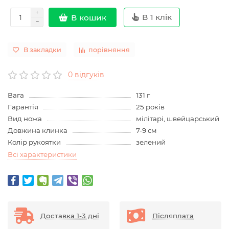
В 1 клік
В кошик
В закладки
порівняння
0 відгуків
Вага
131 г
Гарантія
25 років
Вид ножа
мілітарі, швейцарський
Довжина клинка
7-9 см
Колір рукоятки
зелений
Всі характеристики
Доставка 1-3 дні
Післяплата