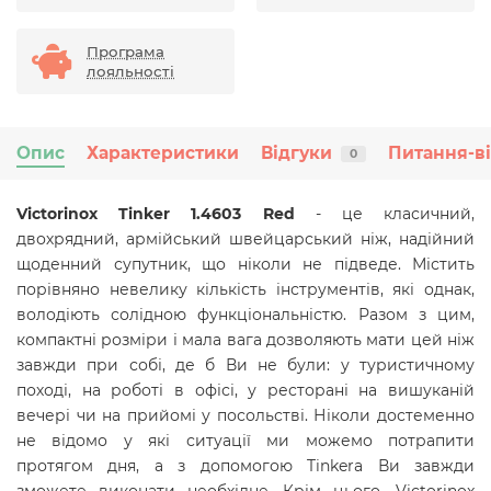
Програма
лояльності
Опис
Характеристики
Відгуки
Питання-в
0
Victorinox Tinker 1.4603 Red
- це класичний,
двохрядний, армійський швейцарський ніж, надійний
щоденний супутник, що ніколи не підведе. Містить
порівняно невелику кількість інструментів, які однак,
володіють солідною функціональністю. Разом з цим,
компактні розміри і мала вага дозволяють мати цей ніж
завжди при собі, де б Ви не були: у туристичному
поході, на роботі в офісі, у ресторані на вишуканій
вечері чи на прийомі у посольстві. Ніколи достеменно
не відомо у які ситуації ми можемо потрапити
протягом дня, а з допомогою Tinkera Ви завжди