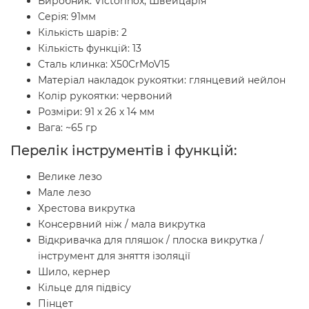
Виробник: Victorinox, Швейцарія
Серія: 91мм
Кількість шарів: 2
Кількість функцій: 13
Сталь клинка: X50CrMoV15
Матеріал накладок рукоятки: глянцевий нейлон
Колір рукоятки: червоний
Розміри: 91 х 26 х 14 мм
Вага: ~65 гр
Перелік інструментів і функцій:
Велике лезо
Мале лезо
Хрестова викрутка
Консервний ніж / мала викрутка
Відкривачка для пляшок / плоска викрутка /
інструмент для зняття ізоляції
Шило, кернер
Кільце для підвісу
Пінцет