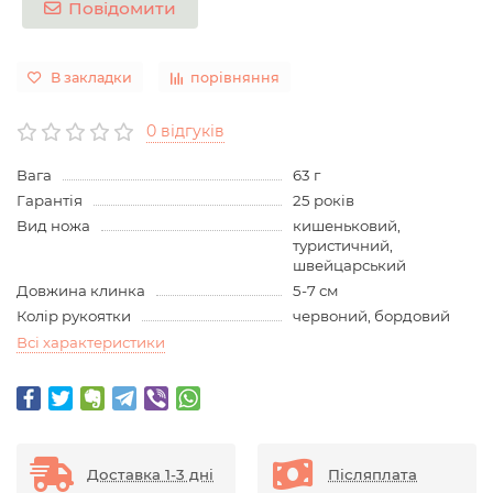
Повідомити
В закладки
порівняння
0 відгуків
Вага
63 г
Гарантія
25 років
Вид ножа
кишеньковий,
туристичний,
швейцарський
Довжина клинка
5-7 см
Колір рукоятки
червоний, бордовий
Всі характеристики
Доставка 1-3 дні
Післяплата