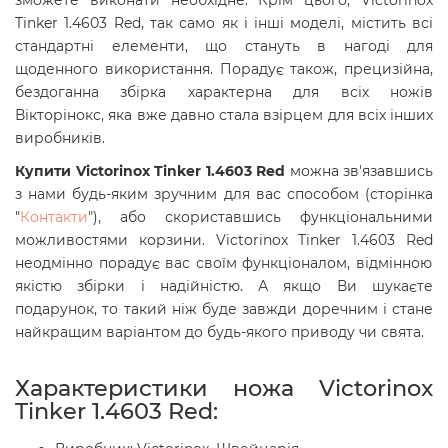
зможете виконати необхідне. Крім цього, Victorinox
Tinker 1.4603 Red, так само як і інші моделі, містить всі
стандартні елементи, що стануть в нагоді для
щоденного використання. Порадує також, прецизійна,
бездоганна збірка характерна для всіх ножів
Вікторінокс, яка вже давно стала взірцем для всіх інших
виробників.
Купити Victorinox Tinker 1.4603 Red
можна зв'язавшись
з нами будь-яким зручним для вас способом (сторінка
"
Контакти
"), або скориставшись функціональними
можливостями корзини. Victorinox Tinker 1.4603 Red
неодмінно порадує вас своїм функціоналом, відмінною
якістю збірки і надійністю. А якщо Ви шукаєте
подарунок, то такий ніж буде завжди доречним і стане
найкращим варіантом до будь-якого приводу чи свята.
Характеристики ножа Victorinox
Tinker 1.4603 Red: