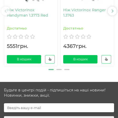
Ніж Victorinox
Ніж Victorinox Ranger
Handyman 1.3773 Red
1.3763
Достатньо
Достатньо
5551грн.
4367грн.
В кошик
В кошик
Будьте в центрі подій - підпишіться на наші новини!
Новинки, знижки, акції.