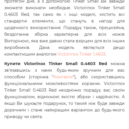
протягом дня, а з допомогою Tinker Small Ви завжди
зможете виконати необхідне. Victorinox Tinker Small
0.4603 Red, так само як і інші моделі, містить всі
стандартні елементи, що стануть в нагоді для
щоденного використання. Порадує також, прецизійна,
бездоганна збірка характерна для всіх ножів
Вікторінокс, яка вже давно стала взірцем для всіх інших
виробників. Дана модель являється дещо
компактнішим аналогом
Victorinox Tinker 1.4603
.
Купити Victorinox Tinker Small 0.4603 Red
можна
зв'язавшись з нами будь-яким зручним для вас
способом (сторінка "
Контакти
"), або скориставшись
функціональними можливостями корзини. Victorinox
Tinker Small 0.4603 Red
неодмінно порадує вас своїм
функціоналом, відмінною якістю збірки і надійністю. А
якщо Ви шукаєте подарунок, то такий ніж буде завжди
доречним і стане найкращим варіантом до будь-якого
приводу чи свята.