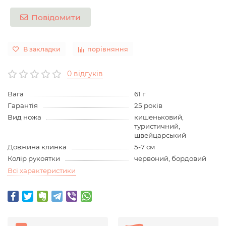
Повідомити
В закладки
порівняння
0 відгуків
Вага
61 г
Гарантія
25 років
Вид ножа
кишеньковий,
туристичний,
швейцарський
Довжина клинка
5-7 см
Колір рукоятки
червоний, бордовий
Всі характеристики