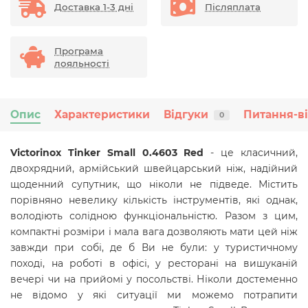
Доставка 1-3 дні
Післяплата
Програма
лояльності
Опис
Характеристики
Відгуки
Питання-в
0
Victorinox Tinker Small 0.4603 Red
- це класичний,
двохрядний, армійський швейцарський ніж, надійний
щоденний супутник, що ніколи не підведе. Містить
порівняно невелику кількість інструментів, які однак,
володіють солідною функціональністю. Разом з цим,
компактні розміри і мала вага дозволяють мати цей ніж
завжди при собі, де б Ви не були: у туристичному
поході, на роботі в офісі, у ресторані на вишуканій
вечері чи на прийомі у посольстві. Ніколи достеменно
не відомо у які ситуації ми можемо потрапити