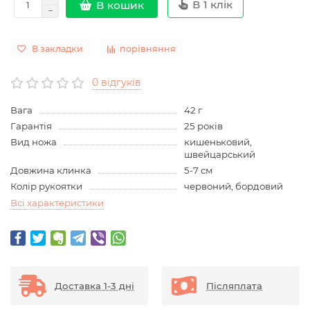
В 1 клік
В кошик
В закладки
порівняння
0 відгуків
Вага
42 г
Гарантія
25 років
Вид ножа
кишеньковий,
швейцарський
Довжина клинка
5-7 см
Колір рукоятки
червоний, бордовий
Всі характеристики
Доставка 1-3 дні
Післяплата