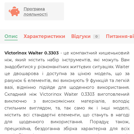
Програма
лояльності
Опис
Характеристики
Відгуки
Питання-в
0
Victorinox Waiter 0.3303
- це компактний кишеньковий
ніж, який містить набір інструментів, які можуть Вам
знадобитися у різноманітних життєвих ситуаціях. Waiter
це двошарова і доступна за ціною модель, що за
рахунок 6 елементів, які виконують 9 функцій та легкій
вазі, відмінно підійде для щоденного використання.
Складний ніж Victorinox Waiter 0.3303 виготовлений
виключно з високоякісних матеріалів, володіє
стильним виглядом,
та, так само як і інші моделі,
містить всі стандартні елементи, що стануть в нагоді
для щоденного використання
. Порадує також,
прецизійна, бездоганна збірка характерна для всіх