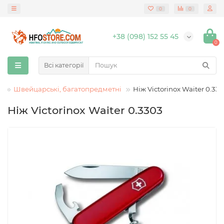
0
0
+38 (098) 152 55 45
0
Всі категорії
і
Швейцарські, багатопредметні
Ніж Victorinox Waiter 0.33
Ніж Victorinox Waiter 0.3303