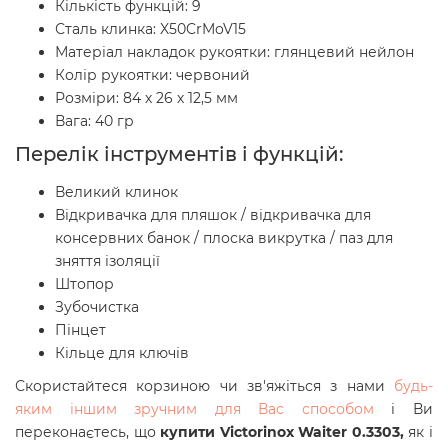
Кількість функцій: 9
Сталь клинка: X50CrMoV15
Матеріал накладок рукоятки: глянцевий нейлон
Колір рукоятки: червоний
Розміри: 84 х 26 х 12,5 мм
Вага: 40 гр
Перелік інструментів і функцій:
Великий клинок
Відкривачка для пляшок / відкривачка для
консервних банок / плоска викрутка / паз для
зняття ізоляції
Штопор
Зубочистка
Пінцет
Кільце для ключів
Скористайтеся корзиною чи зв'яжіться з нами
будь-
яким іншим зручним для Вас способом
і Ви
переконаєтесь, що
купити Victorinox Waiter 0.3303,
як і