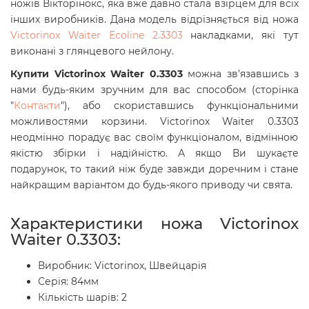
ножів Вікторінокс, яка вже давно стала взірцем для всіх
інших виробників. Дана модель відрізняється від ножа
Victorinox Waiter Ecoline 2.3303
накладками, які тут
виконані з глянцевого нейлону.
Купити Victorinox
Waiter
0.3303
можна зв'язавшись з
нами будь-яким зручним для вас способом (сторінка
"
Контакти
"), або скориставшись функціональними
можливостями корзини. Victorinox
Waiter
0.3303
неодмінно порадує вас своїм функціоналом, відмінною
якістю збірки і надійністю. А якщо Ви шукаєте
подарунок, то такий ніж буде завжди доречним і стане
найкращим варіантом до будь-якого приводу чи свята.
Характеристики ножа Victorinox
Waiter 0.3303:
Виробник: Victorinox, Швейцарія
Серія: 84мм
Кількість шарів: 2