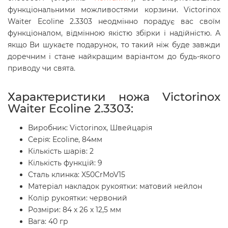
функціональними можливостями корзини. Victorinox
Waiter
Ecoline 2.3303
неодмінно порадує вас своїм
функціоналом, відмінною якістю збірки і надійністю. А
якщо Ви шукаєте подарунок, то такий ніж буде завжди
доречним і стане найкращим варіантом до будь-якого
приводу чи свята.
Характеристики ножа Victorinox
Waiter Ecoline 2.3303:
Виробник: Victorinox, Швейцарія
Серія: Ecoline, 84мм
Кількість шарів: 2
Кількість функцій: 9
Сталь клинка: X50CrMoV15
Матеріал накладок рукоятки: матовий нейлон
Колір рукоятки: червоний
Розміри: 84 х 26 х 12,5 мм
Вага: 40 гр