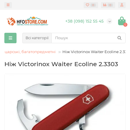
0
0
+38 (098) 152 55 45
0
Всі категорії
йцарські, багатопредметні
Ніж Victorinox Waiter Ecoline 2.33
Ніж Victorinox Waiter Ecoline 2.3303