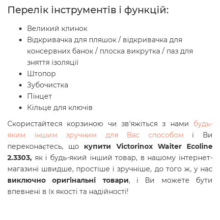
Перелік інструментів і функцій:
Великий клинок
Відкривачка для пляшок / відкривачка для
консервних банок / плоска викрутка / паз для
зняття ізоляції
Штопор
Зубочистка
Пінцет
Кільце для ключів
Скористайтеся корзиною чи зв'яжіться з нами
будь-
яким іншим зручним для Вас способом
і Ви
переконаєтесь, що
купити Victorinox Waiter Ecoline
2.3303,
як і будь-який інший товар, в нашому інтернет-
магазині швидше, простіше і зручніше, до того ж, у нас
виключно оригінальні товари
, і Ви можете бути
впевнені в їх якості та надійності!