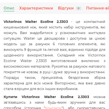
Опис
Характеристики
Відгуки
Питання-в
0
Victorinox Waiter Ecoline 2.3303
- це компактний
кишеньковий ніж, який містить набір інструментів, які
можуть Вам знадобитися у різноманітних життєвих
ситуаціях. Waiter це двошарова і доступна за ціною
модель що за рахунок 6 головних елементів, які
виконують 9 функцій та легкій вазі, відмінно підійде для
щоденного використання. Складний ніж Victorinox
Ecoline Waiter 2.3303 виготовлений виключно з
високоякісних матеріалів. Рукоятка за рахунок матового
покриття не ковзає в руці і дуже зручна у використанні.
Порадує також, прецизійна, бездоганна збірка
характерна для всіх ножів Вікторінокс, яка вже давно
стала взірцем для всіх інших виробників.
Купити Victorinox
Waiter
Ecoline 2.3303
можна
зв'язавшись з нами будь-яким зручним для вас
способом (сторінка "
Контакти
"), або скориставшись