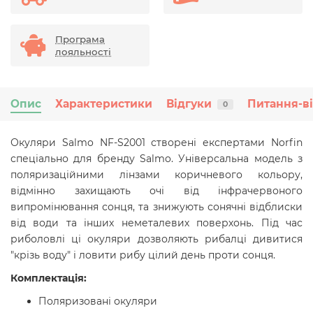
Програма
лояльності
Опис
Характеристики
Відгуки
Питання-в
0
Окуляри Salmo NF-S2001 створені експертами Norfin
спеціально для бренду Salmo. Універсальна модель з
поляризаційними лінзами коричневого кольору,
відмінно захищають очі від інфрачервоного
випромінювання сонця, та знижують сонячні відблиски
від води та інших неметалевих поверхонь. Під час
риболовлі ці окуляри дозволяють рибалці дивитися
"крізь воду" і ловити рибу цілий день проти сонця.
Комплектація:
Поляризовані окуляри