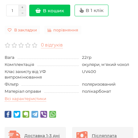
В 1 клік
В кошик
В закладки
порівняння
0 відгуків
Вага
22гр
Комплектація
окуляри, м'який чохол
Клас захисту від УФ
UV400
випромінювання
Фільтр
поляризований
Матеріал оправи
полікарбонат
Всі характеристики
Доставка 1-3 дні
Післяплата