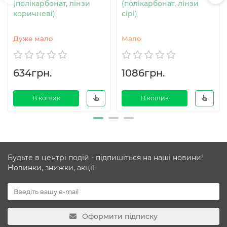
(полікарбонат, лінзи
(полікарбонат, лінзи
коричневі)
сірі)
Дуже мало
Мало
634грн.
1086грн.
В кошик
В кошик
Будьте в центрі подій - підпишіться на наші новини!
Новинки, знижки, акції.
Оформити підписку