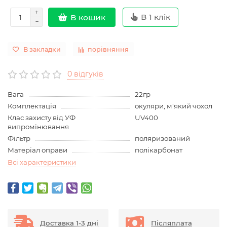
В 1 клік
В кошик
В закладки
порівняння
0 відгуків
Вага
22гр
Комплектація
окуляри, м'який чохол
Клас захисту від УФ
UV400
випромінювання
Фільтр
поляризований
Матеріал оправи
полікарбонат
Всі характеристики
Доставка 1-3 дні
Післяплата