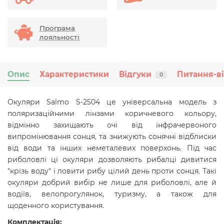
Програма
лояльності
Опис
Характеристики
Відгуки
Питання-в
0
Окуляри Salmo S-2504 це універсальна модель з
поляризаційними лінзами коричневого кольору,
відмінно захищають очі від інфрачервоного
випромінювання сонця, та знижують сонячні відблиски
від води та інших неметалевих поверхонь. Під час
риболовлі ці окуляри дозволяють рибалці дивитися
"крізь воду" і ловити рибу цілий день проти сонця. Такі
окуляри добрий вибір не лише для риболовлі, але й
водіїв, велопрогулянок, туризму, а також для
щоденного користування.
Комплектація: