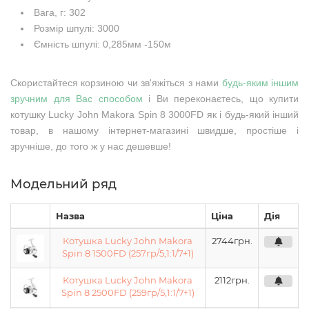
Вага, г: 302
Розмір шпулі: 3000
Ємність шпулі: 0,285мм -150м
Скористайтеся корзиною чи зв'яжіться з нами
будь-яким іншим
зручним для Вас способом
і Ви переконаєтесь, що
купити
котушку Lucky John Makora Spin 8 3000FD
як і будь-який інший
товар, в нашому інтернет-магазині швидше, простіше і
зручніше, до того ж у нас дешевше!
Модельний ряд
Назва
Ціна
Дія
Котушка Lucky John Makora
2744
грн.
Spin 8 1500FD (257гр/5,1:1/7+1)
Котушка Lucky John Makora
2112
грн.
Spin 8 2500FD (259гр/5,1:1/7+1)