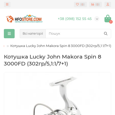
0
0
+38 (098) 152 55 45
0
Всі категорії
шки
Котушка Lucky John Makora Spin 8 3000FD (302гр/5,1:1/7+1)
Котушка Lucky John Makora Spin 8
3000FD (302гр/5,1:1/7+1)