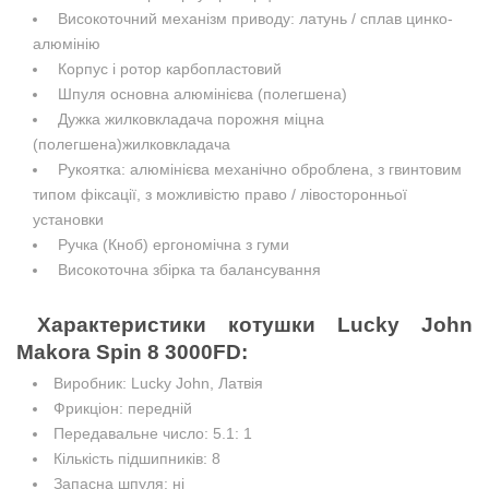
Високоточний механізм приводу: латунь / сплав цинко-
алюмінію
Корпус і ротор карбопластовий
Шпуля основна алюмінієва (полегшена)
Дужка жилковкладача порожня міцна
(полегшена)жилковкладача
Рукоятка: алюмінієва механічно оброблена, з гвинтовим
типом фіксації, з можливістю право / лівосторонньої
установки
Ручка (Кноб) ергономічна з гуми
Високоточна збірка та балансування
Характеристики
котушки
Lucky John
Makora Spin 8 3000FD
:
Виробник: Lucky John, Латвія
Фрикціон: передній
Передавальне число: 5.1: 1
Кількість підшипників: 8
Запасна шпуля: ні