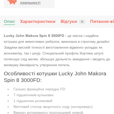
лояльності
Опис
Характеристики
Відгуки
Питання-в
0
Lucky John Makora Spin 8 3000FD -
це якісна і надійна
котушка для вимогливих рибалок, виконана в строгому дизайні.
Завдяки високій точності виготовлення відмінно укладає як
моножилку, так і шнур. Спеціальний профіль бортика шпулі
полегшує схід жилки, збільшує дальність закидання і зводить до
мінімуму ймовірність утворення петель.
Особливості котушки Lucky John Makora
Spin 8 3000FD
:
Гальмо фрикційне переднє FD
7 підшипників кулькових
1 підшипник роликовий
Миттєвий стопор зворотного ходу (антиреверс)
Вмикач антиреверсу прапорцевий нижній