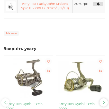
Котушка Lucky John Makora
3070
грн.
Spin 8 3000FD (302гр/5,1:1/7+1)
Makora
Зверніть увагу
Котушка Ryobi Excia
Котушка Ryobi Excia
1000
2000