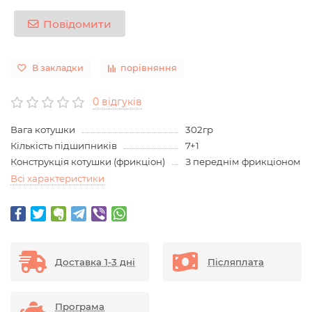
Повідомити
В закладки
порівняння
0 відгуків
Вага котушки
302гр
Кількість підшипників
7+1
Конструкція котушки (фрикціон)
З переднім фрикціоном
Всі характеристики
Доставка 1-3 дні
Післяплата
Програма