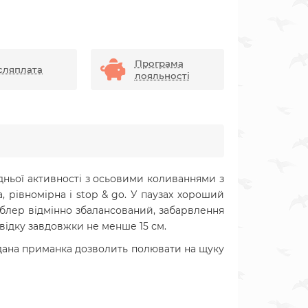
Програма
сляплата
лояльності
дньої активності з осьовими коливаннями з
, рівномірна і stop & go. У паузах хороший
блер відмінно збалансований, забарвлення
відку завдовжки не менше 15 см.
к дана приманка дозволить полювати на щуку