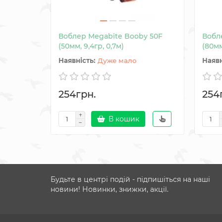
Воблер Megabite Booby 50F
Вобле
(50мм, 9,4гр, 0,7м)
(80мм
Дуже мало
254грн.
254
В кошик
Будьте в центрі подій - підпишіться на наші
новини! Новинки, знижки, акції.