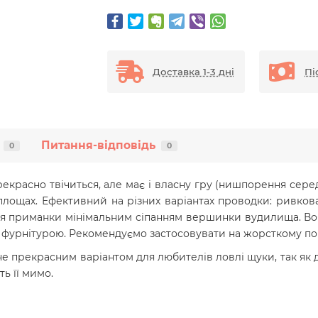
Доставка 1-3 дні
Пі
Питання-відповідь
0
0
рекрасно твічиться, але має і власну гру (нишпорення сере
площах. Ефективний на різних варіантах проводки: ривкова
я приманки мінімальним сіпанням вершинки вудилища. Во
ю фурнітурою. Рекомендуємо застосовувати на жорсткому по
тане прекрасним варіантом для любителів ловлі щуки, так я
ть її мимо.