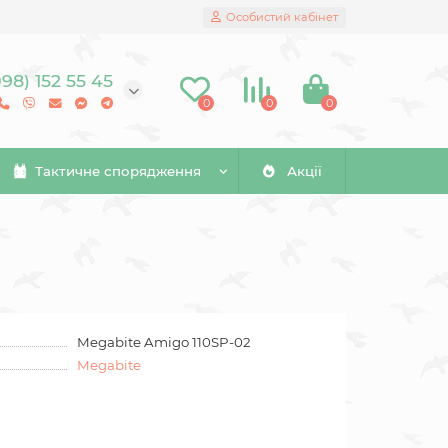
Особистий кабінет
098) 152 55 45
0
0
0
Тактичне спорядження
Акції
Megabite Amigo 110SP-02
Megabite