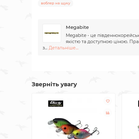
воблер на щуку
Megabite
Megabite - це південнокорейсь
якістю та доступною ціною. Пра
з...
Детальніше...
Зверніть увагу