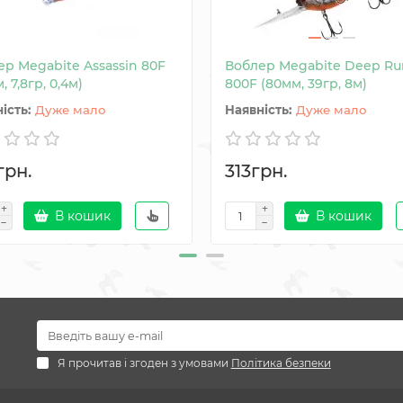
р Megabite Assassin 80F
Воблер Megabite Deep Ru
, 7,8гр, 0,4м)
800F (80мм, 39гр, 8м)
Дуже мало
Дуже мало
грн.
313грн.
В кошик
В кошик
Я прочитав і згоден з умовами
Політика безпеки