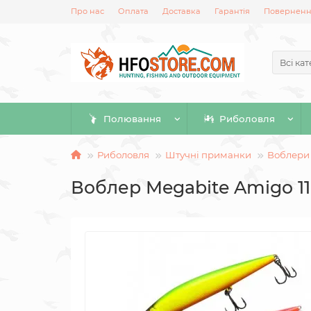
Про нас
Оплата
Доставка
Гарантія
Повернення
Всі кат
Полювання
Риболовля
Риболовля
Штучні приманки
Воблери
Воблер Megabite Amigo 110