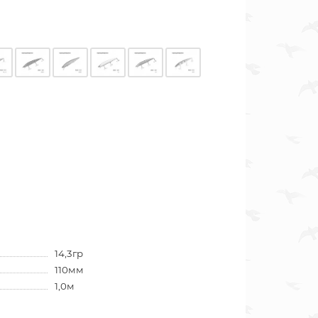
14,3гр
110мм
1,0м