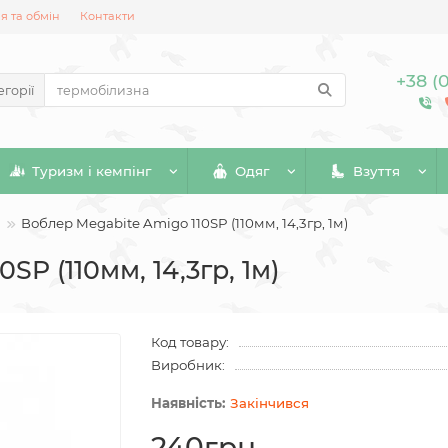
 та обмін
Контакти
+38 (
егорії
Туризм і кемпінг
Одяг
Взуття
Воблер Megabite Amigo 110SP (110мм, 14,3гр, 1м)
SP (110мм, 14,3гр, 1м)
Код товару:
Виробник:
Закінчився
240грн.