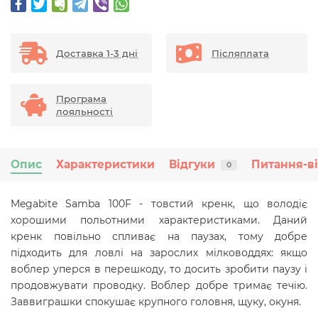
Доставка 1-3 дні
Післяплата
Програма
лояльності
Опис
Характеристики
Відгуки
Питання-в
0
Megabite Samba 100F - товстий кренк, що володіє
хорошими польотними характеристиками. Даний
кренк повільно спливає на паузах, тому добре
підходить для ловлі на зарослих мілководдях: якщо
воблер уперся в перешкоду, то досить зробити паузу і
продовжувати проводку. Воблер добре тримає течію.
Заввиграшки спокушає крупного головня, щуку, окуня.