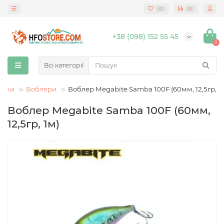
0
0
+38 (098) 152 55 45
0
Всі категорії
анки
Воблери
Воблер Megabite Samba 100F (60мм, 12,5гр, 1
Воблер Megabite Samba 100F (60мм,
12,5гр, 1м)