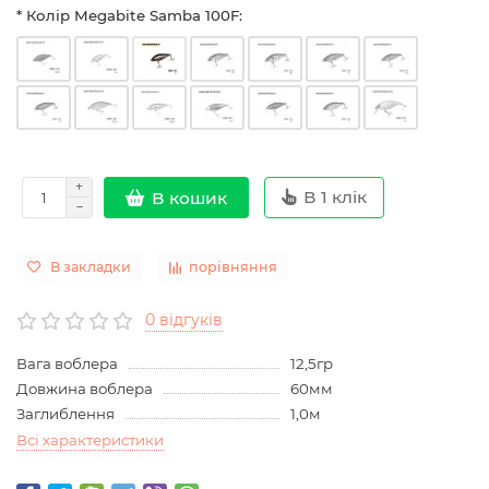
* Колір Megabite Samba 100F:
В 1 клік
В кошик
В закладки
порівняння
0 відгуків
Вага воблера
12,5гр
Довжина воблера
60мм
Заглиблення
1,0м
Всі характеристики