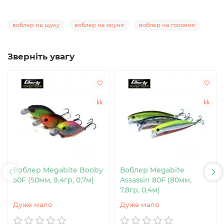
воблер на щуку
воблер на окуня
воблер на головня
Зверніть увагу
Воблер Megabite Booby
Воблер Megabite
50F (50мм, 9,4гр, 0,7м)
Assassin 80F (80мм,
7,8гр, 0,4м)
Дуже мало
Дуже мало