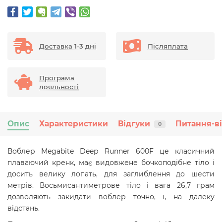
Доставка 1-3 дні
Післяплата
Програма
лояльності
Опис
Характеристики
Відгуки
Питання-в
0
Воблер Megabite Deep Runner 600F це класичний
плаваючий кренк, має видовжене бочкоподібне тіло і
досить велику лопать, для заглиблення до шести
метрів. Восьмисантиметрове тіло і вага 26,7 грам
дозволяють закидати воблер точно, і, на далеку
відстань.