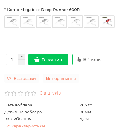
* Колір Megabite Deep Runner 600F:
В 1 клік
В кошик
В закладки
порівняння
0 відгуків
Вага воблера
26,7гр
Довжина воблера
80мм
Заглиблення
6,0м
Всі характеристики