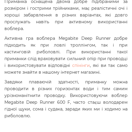
Приманка оснащена двома добре підібраними за
розміром і гострими трійниками, має реалістичні очі і
хороші забарвлення в різних варіантах, які довго
прослужать навіть при активному використанні
воблера.
Активна гра воблера Megabite Deep Runner добре
підходить як при ловлі троллінгом, так і при
кастинговій риболовлі. При використанні такої
приманки слід враховувати сильний опір при проводці
і використовувати відповідні
спінінги
, які ви так само
можете знайти в нашому інтернет магазині.
Завдяки плаваючій здатності, приманку можна
проводити в різних горизонтах води і тим самим
урізноманітнити проводку. Використовуючи воблер
Megabite Deep Runner 600 F, часто стаєш володарем
гідної щуки, сома і судака, заради яких ми і ходимо на
риболовлю.