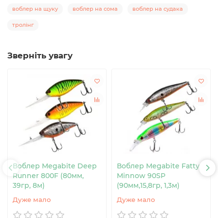
воблер на щуку
воблер на сома
воблер на судака
тролінг
Зверніть увагу
Воблер Megabite Deep
Воблер Megabite Fatty
Runner 800F (80мм,
Minnow 90SP
39гр, 8м)
(90мм,15,8гр, 1,3м)
Дуже мало
Дуже мало