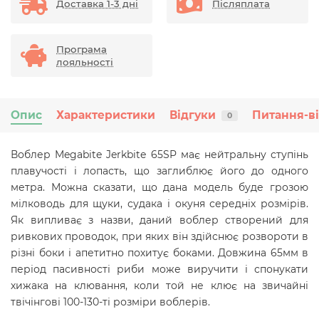
Доставка 1-3 дні
Післяплата
Програма
лояльності
Опис
Характеристики
Відгуки
Питання-в
0
Воблер Megabite Jerkbite 65SP має нейтральну ступінь
плавучості і лопасть, що заглиблює його до одного
метра. Можна сказати, що дана модель буде грозою
мілководь для щуки, судака і окуня середніх розмірів.
Як випливає з назви, даний воблер створений для
ривкових проводок, при яких він здійснює розвороти в
різні боки і апетитно похитує боками. Довжина 65мм в
період пасивності риби може виручити і спонукати
хижака на клювання, коли той не клює на звичайні
твічінгові 100-130-ті розміри воблерів.