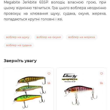
Megabite Jerkbite 65SP володіє власною грою, при
цьому відмінно твічиться. Гра цього воблера неодмінно
провокує на клювання щуку, судака, окуня, жереха,
попадаються крупні головні і язі.
воблер на щуку
воблер на окуня
воблер на жереха
воблер на судака
Зверніть увагу