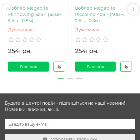
Воблер Megabite
Воблер Megabite
Minnowing 65SP (65мм,
Piccolino 40SP (40мм,
5,4гр, 0,8м)
2,6гр, 0,3м)
Дуже мало
Дуже мало
254грн.
254грн.
В кошик
В кошик
Будьте в центрі подій - підпишіться на наші новини!
Новинки, знижки, акції.
Оформити підписку