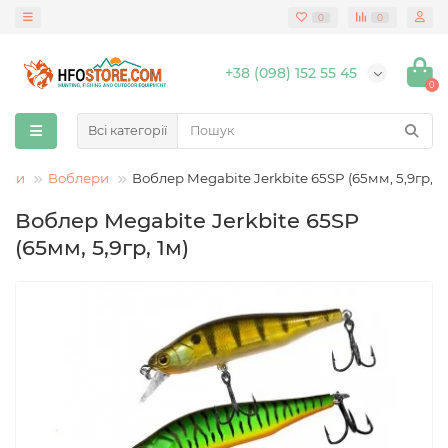
0
0
+38 (098) 152 55 45
0
Всі категорії
анки
Воблери
Воблер Megabite Jerkbite 65SP (65мм, 5,9гр, 1
Воблер Megabite Jerkbite 65SP
(65мм, 5,9гр, 1м)