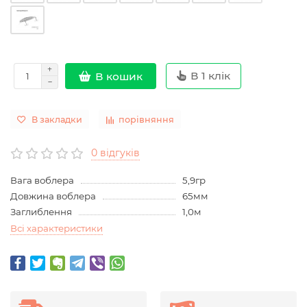
В 1 клік
В кошик
В закладки
порівняння
0 відгуків
Вага воблера
5,9гр
Довжина воблера
65мм
Заглиблення
1,0м
Всі характеристики