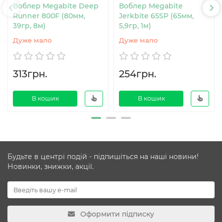
Воблер Megabite Deep
Воблер Megabite
Runner 800F (80мм,
Jerkbite 65SP (65мм,
39гр, 8м)
5,9гр, 1м)
Дуже мало
Дуже мало
313грн.
254грн.
В кошик
В кошик
Будьте в центрі подій - підпишіться на наші новини!
Новинки, знижки, акції.
Оформити підписку