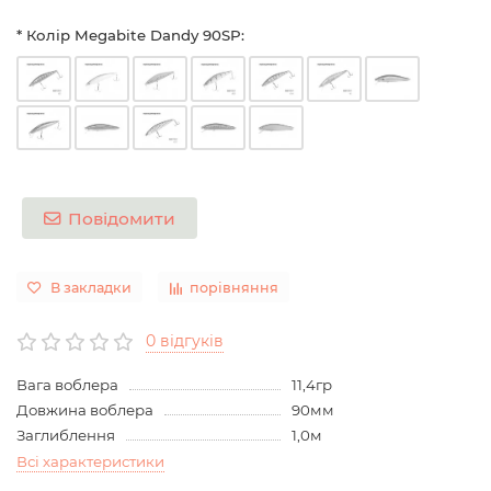
* Колір Megabite Dandy 90SP:
Повідомити
В закладки
порівняння
0 відгуків
Вага воблера
11,4гр
Довжина воблера
90мм
Заглиблення
1,0м
Всі характеристики