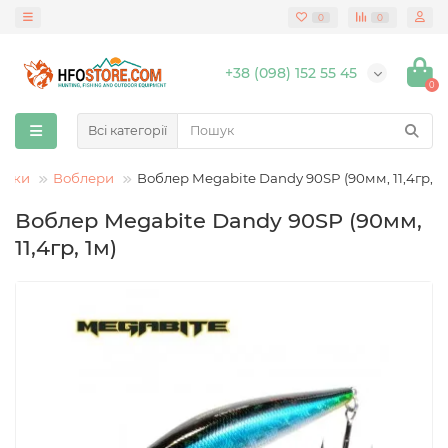
0
0
+38 (098) 152 55 45
0
Всі категорії
анки
Воблери
Воблер Megabite Dandy 90SP (90мм, 11,4гр, 1
Воблер Megabite Dandy 90SP (90мм,
11,4гр, 1м)