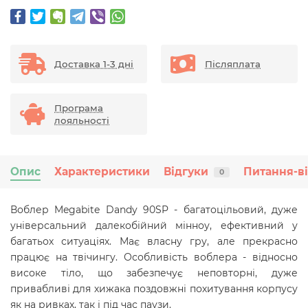
Доставка 1-3 дні
Післяплата
Програма
лояльності
Опис
Характеристики
Відгуки
Питання-в
0
Воблер Megabite Dandy 90SP - багатоцільовий, дуже
універсальний далекобійний мінноу, ефективний у
багатьох ситуаціях. Має власну гру, але прекрасно
працює на твічингу. Особливість воблера - відносно
високе тіло, що забезпечує неповторні, дуже
привабливі для хижака поздовжні похитування корпусу
як на ривках, так і під час паузи.