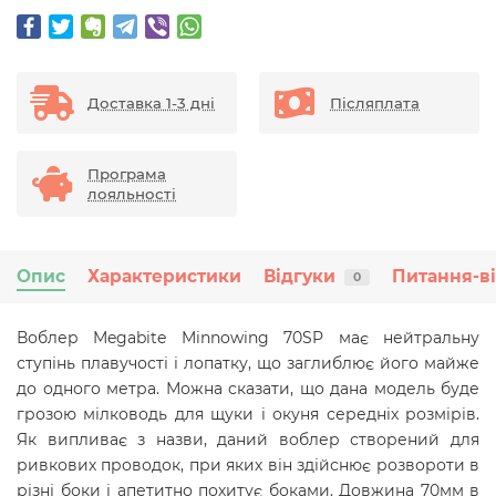
Доставка 1-3 дні
Післяплата
Програма
лояльності
Опис
Характеристики
Відгуки
Питання-в
0
Воблер Megabite Minnowing 70SP має нейтральну
ступінь плавучості і лопатку, що заглиблює його майже
до одного метра. Можна сказати, що дана модель буде
грозою мілководь для щуки і окуня середніх розмірів.
Як випливає з назви, даний воблер створений для
ривкових проводок, при яких він здійснює розвороти в
різні боки і апетитно похитує боками. Довжина 70мм в