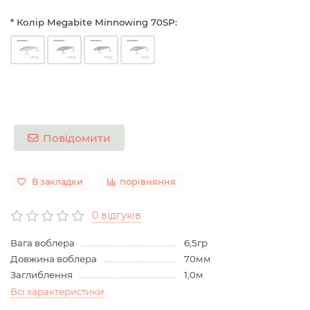
* Колір Megabite Minnowing 70SP:
Повідомити
В закладки
порівняння
0 відгуків
Вага воблера
6,5гр
Довжина воблера
70мм
Заглиблення
1,0м
Всі характеристики