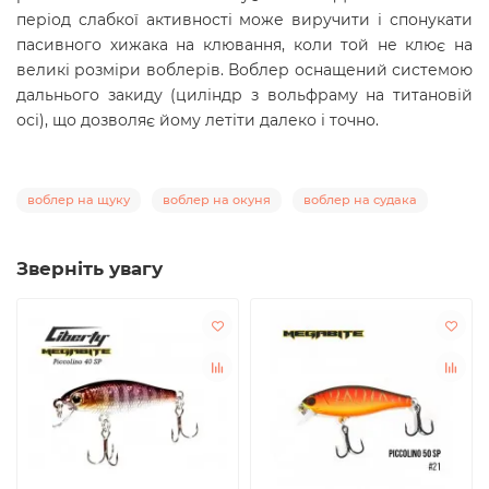
період слабкої активності може виручити і спонукати
пасивного хижака на клювання, коли той не клює на
великі розміри воблерів. Воблер оснащений системою
дальнього закиду (циліндр з вольфраму на титановій
осі), що дозволяє йому летіти далеко і точно.
воблер на щуку
воблер на окуня
воблер на судака
Зверніть увагу