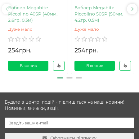
Воблер Megabite
Воблер Megabite
Piccolino 40SP (40мм,
Piccolino 50SP (50мм,
2,6гр, 0,3м)
4,2гр, 0,5м)
Дуже мало
Дуже мало
254грн.
254грн.
В кошик
В кошик
Будьте в центрі подій - підпишіться на наші новини!
Новинки, знижки, акції.
Оформити підписку