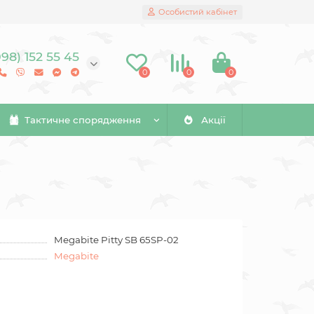
Особистий кабінет
098) 152 55 45
0
0
0
Тактичне спорядження
Акції
Megabite Pitty SB 65SP-02
Megabite