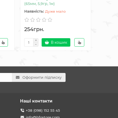
(65мм, 5,9гр, 1м)
65SP (65м
Дуже мало
254грн.
254грн
В кошик
Оформити підписку
Наші контакти
+38 (098) 152 55 45
info@hfostore.com