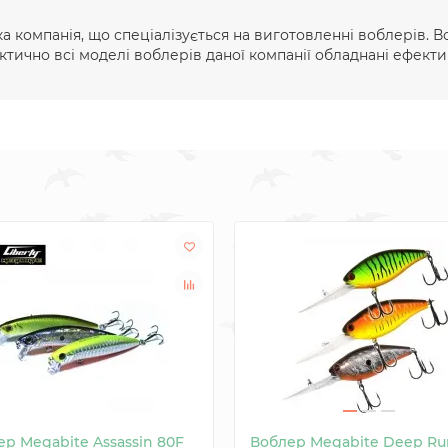
ка компанія, що спеціалізується на виготовленні воблерів.
ктично всі моделі воблерів даної компанії обладнані ефект
р Megabite Assassin 80F
Воблер Megabite Deep Ru