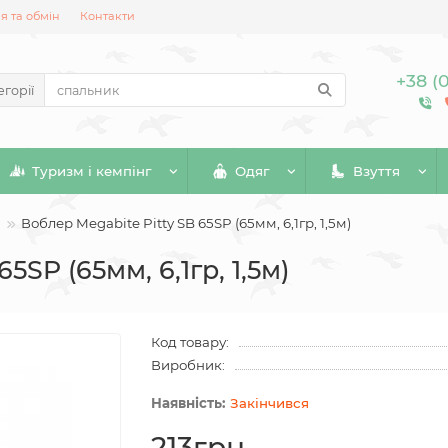
 та обмін
Контакти
+38 (
егорії
Туризм і кемпінг
Одяг
Взуття
Воблер Megabite Pitty SB 65SP (65мм, 6,1гр, 1,5м)
5SP (65мм, 6,1гр, 1,5м)
Код товару:
Виробник:
Закінчився
213грн.