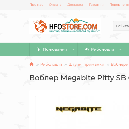
Про нас
Оплата
Доставка
Гарантія
Повернення
Всі кат
Полювання
Риболовля
Риболовля
Штучні приманки
Воблери
Воблер Megabite Pitty SB 6