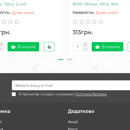
, 7,8гр, 0,4м)
800F (80мм, 39гр, 8м)
Дуже мало
Дуже мало
грн.
313грн.
В кошик
В кошик
Я прочитав і згоден з умовами
Політика безпеки
имка
Додатково
я
Акції
ка
Блог