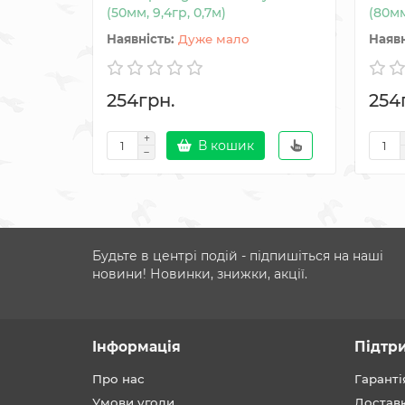
(50мм, 9,4гр, 0,7м)
(80мм
Дуже мало
254грн.
254
В кошик
Будьте в центрі подій - підпишіться на наші
новини! Новинки, знижки, акції.
Інформація
Підтр
Про нас
Гаранті
Умови угоди
Достав