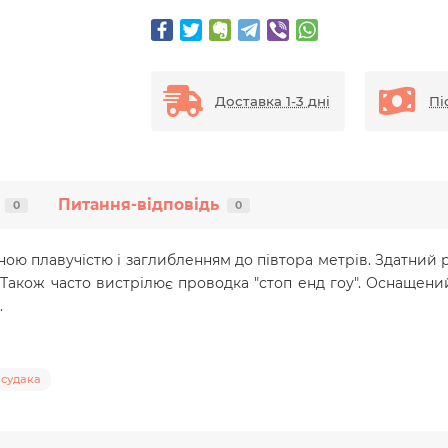
Доставка 1-3 дні
Пі
Питання-відповідь
0
0
льною плавучістю і заглибленням до півтора метрів. Здатни
х. Також часто вистрілює проводка "стоп енд гоу". Оснащен
.
 судака