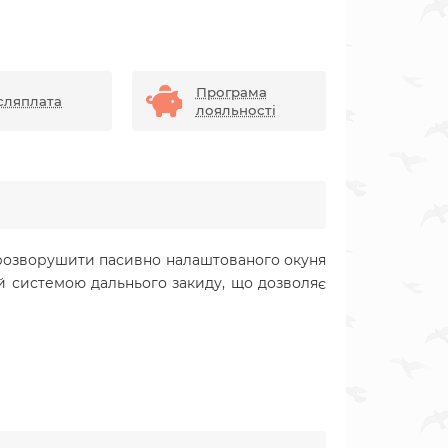
Програма
сляплата
лояльності
й розворушити пасивно налаштованого окуня
ий системою дальнього закиду, що дозволяє