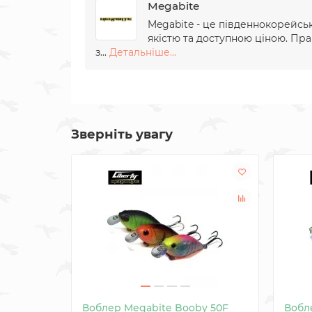
Megabite
Megabite - це південнокорейсь
якістю та доступною ціною. Пра
з...
Детальніше...
Зверніть увагу
Воблер Megabite Booby 50F
Вобле