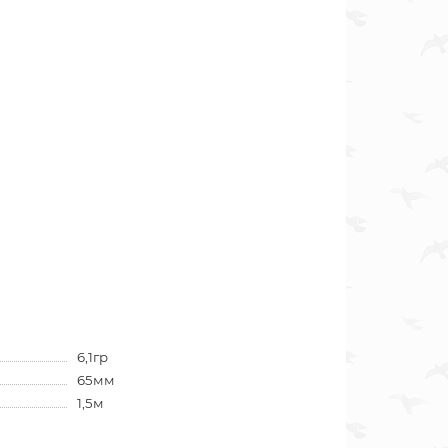
6,1гр
65мм
1,5м