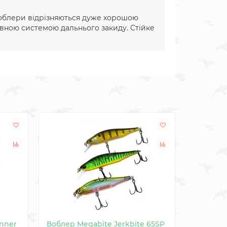
 Воблери відрізняються дуже хорошою
ивною системою дальнього закиду. Стійке
nner
Воблер Megabite Jerkbite 65SP
Воблер 