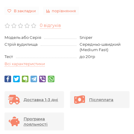
В закладки
порівняння
0 відгуків
Модель або Серія
Sniper
Стрій вудилища
Середньо-швидкий
(Medium Fast)
Тест
до 20гр
Всі характеристики
Доставка 1-3 дні
Післяплата
Програма
лояльності