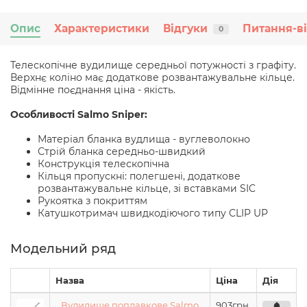
Опис
Характеристики
Відгуки
Питання-в
0
Телескопічне вудилище середньої потужності з графіту.
Верхнє коліно має додаткове розвантажувальне кільце.
Відмінне поєднання ціна - якість.
Особливості Salmo Sniper:
Матеріал бланка вудлища - вуглеволокно
Стрій бланка середньо-швидкий
Конструкція телескопічна
Кільця пропускні: полегшені, додаткове
розвантажувальне кільце, зі вставками SIC
Рукоятка з покриттям
Катушкотримач швидкодіючого типу CLIP UP
Модельний ряд
Назва
Ціна
Дія
Вудилище поплавкове Salmo
903
грн.