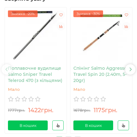
Знижка: -20%
Знижка: -30%
Поплавочне вудилище
Спінінг Salmo Aggressor
Salmo Sniper Travel
Travel Spin 20 (2.40m, 5-
Telerod 470 (з кільцями)
20gr)
Мало
Мало
1422грн.
1175грн.
1777грн.
1678грн.
В кошик
В кошик