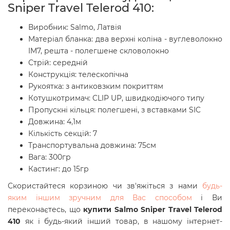
Sniper Travel Telerod 410:
Виробник: Salmo, Латвія
Матеріал бланка: два верхні коліна - вуглеволокно
IM7, решта - полегшене скловолокно
Стрій: середній
Конструкція: телескопічна
Рукоятка: з антиковзким покриттям
Котушкотримач:
CLIP UP,
швидкодіючого типу
Пропускні кільця: полегшені, з вставками SIC
Довжина: 4,1м
Кількість секцій: 7
Транспортувальна довжина: 75см
Вага: 300гр
Кастинг: до 15гр
Скористайтеся корзиною чи зв'яжіться з нами
будь-
яким іншим зручним для Вас способом
і Ви
переконаєтесь, що
купити Salmo Sniper Travel Telerod
410
як і будь-який інший товар, в нашому інтернет-