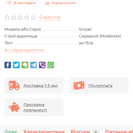
В закладки
порівняння
0 відгуків
Модель або Серія
Sniper
Стрій вудилища
Середній (Moderate)
Тест
до 15гр
Всі характеристики
Доставка 1-3 дні
Післяплата
Програма
лояльності
Опис
Характеристики
Відгуки
Питання-в
0