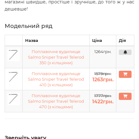
магазині швидше, простіше і зручніше, до того ж у нас
дешевше!
Модельний ряд
Назва
Ціна
Дія
Поплавочне вудилище
1264
грн.
Salmo Sniper Travel Telerod
350 (з кільцями)
Поплавочне вудилище
1579грн.
Salmo Sniper Travel Telerod
1263
грн.
410 (з кільцями)
Поплавочне вудилище
1777грн.
Salmo Sniper Travel Telerod
1422
грн.
470 (з кільцями)
Зверніть увагу