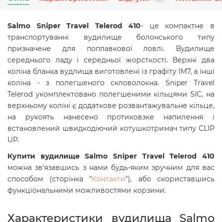
Salmo Sniper Travel Telerod 410
- це компактне в
транспортуванні вудилище болонського типу
призначене для поплавкової ловлі. Вудилище
середнього ладу і середньої жорсткості. Верхні два
коліна бланка вудлища виготовлені із графіту IM7, а інші
коліна - з полегшеного скловолокна. Sniper Travel
Telerod укомплектовано полегшеними кільцями SIC, на
верхньому коліні є додаткове розвантажувальне кільце,
на рукоять нанесено протиковзке напилення і
встановлений швидкодіючий котушкотримач типу CLIP
UP.
Купити вудилище Salmo Sniper Travel Telerod 410
можна зв'язавшись з нами будь-яким зручним для вас
способом (сторінка "
Контакти
"), або скориставшись
функціональними можливостями корзини.
Характеристики вудилища Salmo