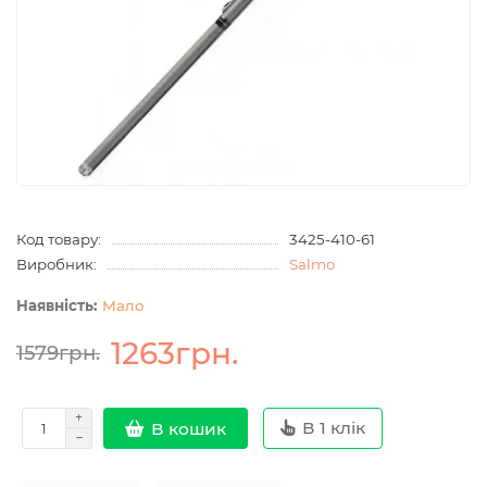
Код товару:
3425-410-61
Виробник:
Salmo
Мало
1263грн.
1579грн.
В 1 клік
В кошик