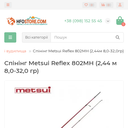
0
0
+38 (098) 152 55 45
0
Всі категорії
гові вудилища
Спінінг Metsui Reflex 802MH (2,44м 8,0-32,0гр)
Спінінг Metsui Reflex 802MH (2,44 м
8,0-32,0 гр)