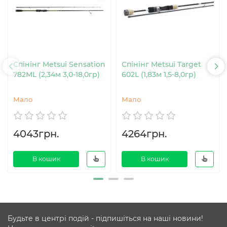
Спінінг Metsui Sensation
Спінінг Metsui Target
782ML (2,34м 3,0-18,0гр)
602L (1,83м 1,5-8,0гр)
Мало
Мало
4043грн.
4264грн.
В кошик
В кошик
Будьте в центрі подій - підпишіться на наші новини!