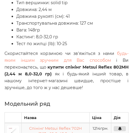
Тип вершинки: solid tip
Довжина: 2,44 м
Довжина рукояті (см): 41
Транспортувальна довжина: 127 см
Вага: 148гр
Кастинг: 8,0-32,0 гр
Тест по жилці (lb): 10-25
Скористайтеся корзиною чи зв'яжіться з нами
будь-
яким іншим зручним для Вас способом
і Ви
переконаєтесь, що
купити спінінг Metsui Reflex 802MH
(2,44 м 8,0-32,0 гр)
як і будь-який інший товар, в
нашому інтернет-магазині швидше, простіше і
зручніше, до того ж у нас дешевше!
Модельний ряд
Назва
Ціна
Дія
Спінінг Metsui Reflex 702H
1214
грн.