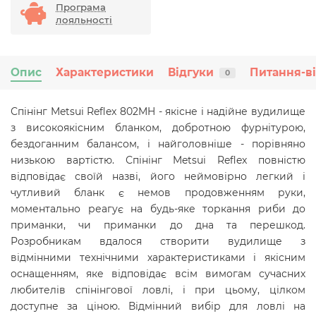
Програма
лояльності
Опис
Характеристики
Відгуки
Питання-в
0
Спінінг Metsui Reflex 802MH - якісне і надійне вудилище
з високоякісним бланком, добротною фурнітурою,
бездоганним балансом, і найголовніше - порівняно
низькою вартістю. Спінінг Metsui Reflex повністю
відповідає своїй назві, його неймовірно легкий і
чутливий бланк
є
немов продовженням руки,
моментально реагує на будь-яке торкання риби до
приманки, чи приманки до дна та перешкод.
Розробникам вдалося створити вудилище з
відмінними технічними характеристиками і якісним
оснащенням, яке відповідає всім вимогам сучасних
любителів спінінгової ловлі, і при цьому, цілком
доступне за ціною. Відмінний вибір для ловлі на