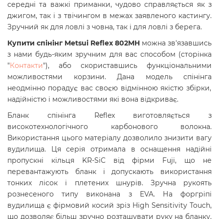
середні та важкі приманки, чудово справляється як з
джигом, так і з твічингом в межах заявленого кастингу.
Зручний як для ловлі з човна, так і для ловлі з берега.
Купити спінінг Metsui Reflex 802MH
можна зв'язавшись
з нами будь-яким зручним для вас способом (сторінка
"
Контакти
"), або скориставшись функціональними
можливостями корзини. Дана модель спінінга
неодмінно порадує вас своєю відмінною якістю збірки,
надійністю і можливостями які вона відкриває.
Бланк спінінга Reflex виготовляється з
високотехнологічного карбонового волокна.
Використання цього матеріалу дозволило знизити вагу
вудилища. Ця серія отримала в оснащення надійні
пропускні кільця KR-SiC від фірми Fuji, що не
перевантажують бланк і допускають використання
тонких лісок і плетених шнурів. Зручна рукоять
рознесеного типу виконана з EVA. На форгріпі
вудилища є фірмовий косий зріз High Sensitivity Touch,
що дозволяє більш зручно розташувати руку на бланку.