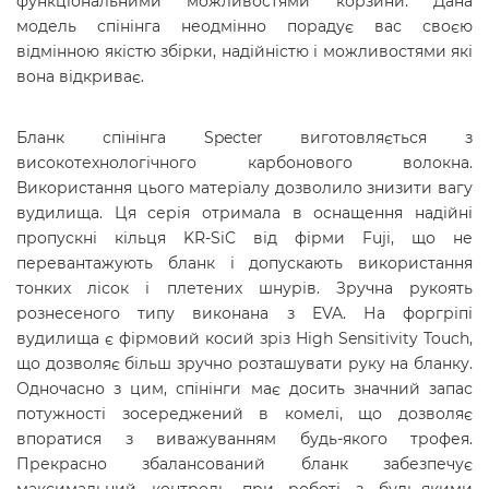
функціональними можливостями корзини. Дана
модель спінінга
неодмінно порадує вас своєю
відмінною якістю збірки, надійністю і можливостями які
вона відкриває.
Бланк спінінга Specter виготовляється з
високотехнологічного карбонового волокна.
Використання цього матеріалу дозволило знизити вагу
вудилища. Ця серія отримала в оснащення надійні
пропускні кільця KR-SiC від фірми Fuji, що не
перевантажують бланк і допускають використання
тонких лісок і плетених шнурів. Зручна рукоять
рознесеного типу виконана з EVA. На форгріпі
вудилища є фірмовий косий зріз High Sensitivity Touch,
що дозволяє більш зручно розташувати руку на бланку.
Одночасно з цим, спінінги має досить значний запас
потужності зосереджений в комелі, що дозволяє
впоратися з виважуванням будь-якого трофея.
Прекрасно збалансований бланк забезпечує