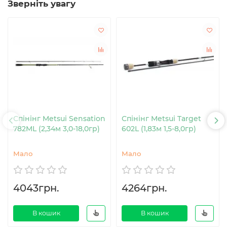
Зверніть увагу
Спінінг Metsui Sensation
Спінінг Metsui Target
782ML (2,34м 3,0-18,0гр)
602L (1,83м 1,5-8,0гр)
Мало
Мало
4043грн.
4264грн.
В кошик
В кошик