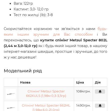
Вага: 122гр
Кастинг: 3,0- 12,0 гр
Тест по жилці (lb): 3-8
Скористайтеся корзиною чи зв'яжіться з нами
будь-
яким іншим зручним для Вас способом
і Ви
переконаєтесь, що
купити спінінг Metsui Specter 802L
(2,44 м 3,0-12,0 гр)
як і будь-який інший товар, в нашому
інтернет-магазині швидше, простіше і зручніше, до того
ж у нас дешевше!
Модельний ряд
Назва
Ціна
Дія
Спінінг Metsui Specter
1084
грн.
662XULS (1,98м 0,3-3,5гр)
Спінінг Metsui Specter 662ML
1490
грн.
(1,98м 6,0-21,0гр)