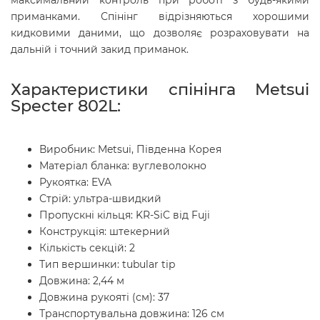
максимальний контроль при роботі з будь-якими
приманками. Спінінг відрізняються хорошими
кидковими даними, що дозволяє розраховувати на
дальній і точний закид приманок.
Характеристики спінінга Metsui
Specter 802L:
Виробник: Metsui, Південна Корея
Матеріал бланка: вуглеволокно
Рукоятка: EVA
Стрій: ультра-швидкий
Пропускні кільця: KR-SiC від Fuji
Конструкція: штекерний
Кількість секцій: 2
Тип вершинки: tubular tip
Довжина: 2,44 м
Довжина рукояті (см): 37
Транспортувальна довжина: 126 см