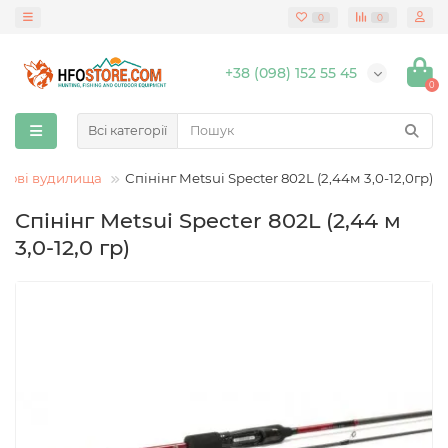
0
0
+38 (098) 152 55 45
0
Всі категорії
нгові вудилища
Спінінг Metsui Specter 802L (2,44м 3,0-12,0гр)
Спінінг Metsui Specter 802L (2,44 м
3,0-12,0 гр)