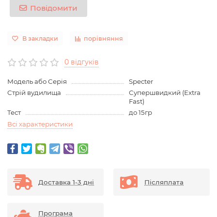
Повідомити
В закладки
порівняння
0 відгуків
Модель або Серія
Specter
Стрій вудилища
Супершвидкий (Extra
Fast)
Тест
до 15гр
Всі характеристики
Доставка 1-3 дні
Післяплата
Програма